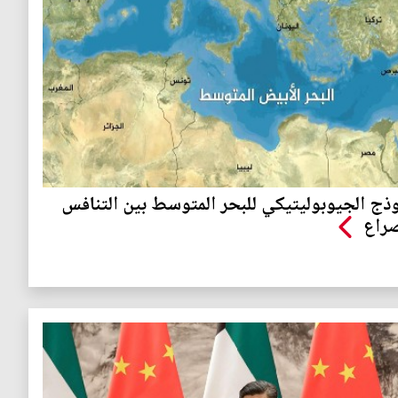
وذج الجيوبوليتيكي للبحر المتوسط بين التنافس
راع