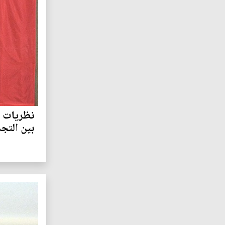
نظريات ال
بين التج