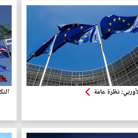
لأوربي: نظرة عامة
التك