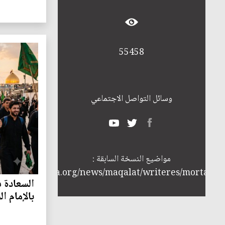
55458
وسائل التواصل الاجتماعي
مواضيع النسخة السابقة :
http://annabaa.org/news/maqalat/writeres/mortada
السعادة 
بالإمام ا