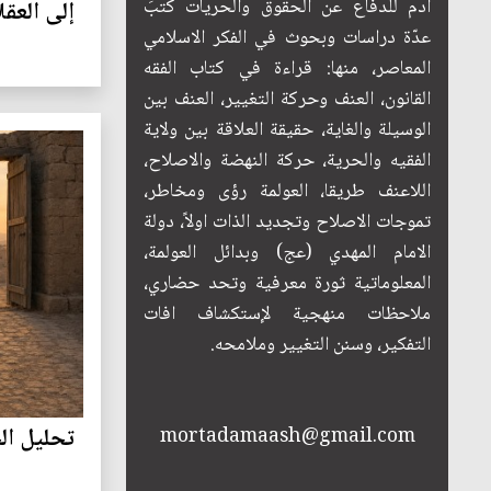
آدم للدفاع عن الحقوق والحريات كتبَ
إلى العقل
عدّة دراسات وبحوث في الفكر الاسلامي
المعاصر، منها: قراءة في كتاب الفقه
القانون، العنف وحركة التغيير، العنف بين
الوسيلة والغاية، حقيقة العلاقة بين ولاية
الفقيه والحرية، حركة النهضة والاصلاح،
اللاعنف طريقا، العولمة رؤى ومخاطر،
تموجات الاصلاح وتجديد الذات اولاً، دولة
الامام المهدي (عج) وبدائل العولمة،
المعلوماتية ثورة معرفية وتحد حضاري،
ملاحظات منهجية لإستكشاف افات
التفكير، وسنن التغيير وملامحه.
تحليل ال
mortadamaash@gmail.com