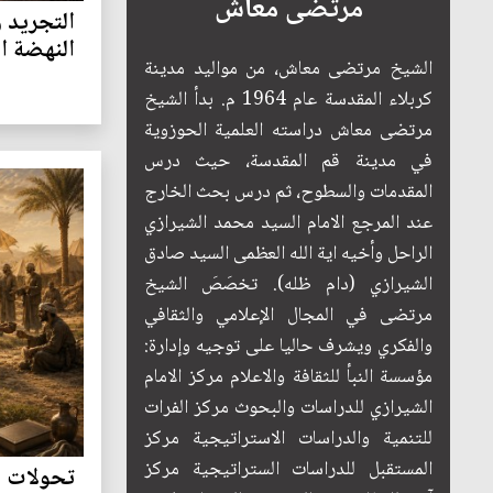
مرتضى معاش
التجريد 
النهضة ا
الشيخ مرتضى معاش، من مواليد مدينة
كربلاء المقدسة عام 1964 م. بدأ الشيخ
مرتضى معاش دراسته العلمية الحوزوية
في مدينة قم المقدسة، حيث درس
المقدمات والسطوح، ثم درس بحث الخارج
عند المرجع الامام السيد محمد الشيرازي
الراحل وأخيه اية الله العظمى السيد صادق
الشيرازي (دام ظله). تخصَصَ الشيخ
مرتضى في المجال الإعلامي والثقافي
والفكري ويشرف حاليا على توجيه وإدارة:
مؤسسة النبأ للثقافة والاعلام مركز الامام
الشيرازي للدراسات والبحوث مركز الفرات
للتنمية والدراسات الاستراتيجية مركز
المستقبل للدراسات الستراتيجية مركز
تحولات ال