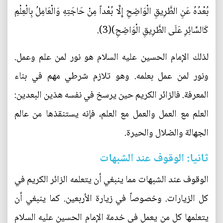
بُعْدُهُ عَنِ الطَّرِيقِ الْوَاضِحِ إِلَّا بُعْداً مِنْ حَاجَتِهِ وَالْعَامِلُ بِالْعِلْمِ
كَالسَّائِرِ عَلَى الطَّرِيقِ الْوَاضِحِ)(3).
لذلك الإمام الحسين عليه السلام هو نور لمن علم وعمل.
ونور لمن عمل بعلمه. وهو تلازم شرطي مهم في بناء
المعرفة. فالزائر الكريم حين يرسخ في نفسه هذين البعدين:
العلم مع العمل والعمل مع العلم، فإنه يستنقذها من عالم
الجهالة والضلال والحيرة.
ثانيا: الوقوف عند الشبهات
الوقوف عند الشبهات مما ينبغي أن يتعلمه الزائر الكريم في
كل الزيارات. وخصوصاً في زيارة الأربعين. كما ينبغي أن
يتعلمها كل من يعمل في خدمة الإمام الحسين عليه السلام