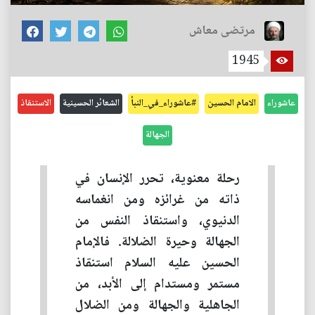
مرتضى معاش
1945
عاشوراء
الامام الحسين
#عاشوراء_في_النبأ
الشعائر الحسينية
الاستنقاذ
الجهالة
رحلة معنوية، تحرر الإنسان في
ذاته من غرائزه ومن انغماسه
الدنيوي، واستنقاذ النفس من
الجهالة وحيرة الضلالة. فالإمام
الحسين عليه السلام استنقاذ
مستمر ومستدام إلى الأبد، من
الجاهلية والجهالة ومن الضلال