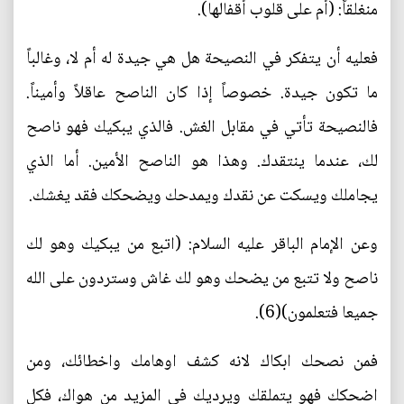
منغلقاً: (أم على قلوب أقفالها).
فعليه أن يتفكر في النصيحة هل هي جيدة له أم لا، وغالباً
ما تكون جيدة. خصوصاً إذا كان الناصح عاقلاً وأميناً.
فالنصيحة تأتي في مقابل الغش. فالذي يبكيك فهو ناصح
لك، عندما ينتقدك. وهذا هو الناصح الأمين. أما الذي
يجاملك ويسكت عن نقدك ويمدحك ويضحكك فقد يغشك.
وعن الإمام الباقر عليه السلام: (اتبع من يبكيك وهو لك
ناصح ولا تتبع من يضحك وهو لك غاش وستردون على الله
جميعا فتعلمون)(6).
فمن نصحك ابكاك لانه كشف اوهامك واخطائك، ومن
اضحكك فهو يتملقك ويرديك في المزيد من هواك، فكل