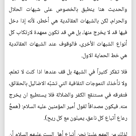
والحديث هنا ينطبق بالخصوص على شبهات الحلال
والحرام، لكن بالشبهات العقائدية هي أخطر، لأنه إذا دخل
فيها قد لا يخرج منها، بل هي قد تكون ممهدة لارتكاب كل
أنواع الشبهات الأخرى، فالوقوف عند الشبهات العقائدية
هي خط الحماية الاول.
فلا تفكر كثيراً في الشبهة بل قف عندها اذا كنت لا تعلم،
ولا تأخذك التموجات الثقافية التي تشبّه الاضاليل بالحقائق،
فتغرقه في مستنقع الكفر والضلالة فلا يستطيع ان يخرج
منه. فيكون مصداقاً لقول أمير المؤمنين عليه السلام: (همجٌ
رعاع أتباع كل ناعق، يميلون مع كل ريح).
لذلك من المهم علينا نحن أتباع أهل البيت عليهم السلام أن