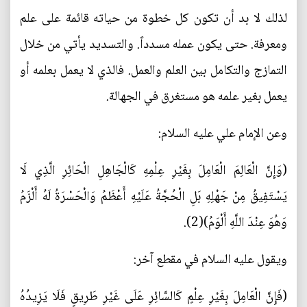
لذلك لا بد أن تكون كل خطوة من حياته قائمة على علم
ومعرفة. حتى يكون عمله مسدداً. والتسديد يأتي من خلال
التمازج والتكامل بين العلم والعمل. فالذي لا يعمل بعلمه أو
يعمل بغير علمه هو مستغرق في الجهالة.
وعن الإمام علي عليه السلام:
(وَإِنَّ الْعَالِمَ الْعَامِلَ بِغَيْرِ عِلْمِهِ كَالْجَاهِلِ الْحَائِرِ الَّذِي لَا
يَسْتَفِيقُ مِنْ جَهْلِهِ بَلِ الْحُجَّةُ عَلَيْهِ أَعْظَمُ وَالْحَسْرَةُ لَهُ أَلْزَمُ
وَهُوَ عِنْدَ اللَّهِ أَلْوَمُ)(2).
ويقول عليه السلام في مقطع آخر:
(فَإِنَّ الْعَامِلَ بِغَيْرِ عِلْمٍ كَالسَّائِرِ عَلَى غَيْرِ طَرِيقٍ فَلَا يَزِيدُهُ