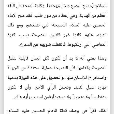
السلام: (ومنح النصح وبذل مهجته). وكلمة المنحة في اللغة
أعظم من الهدية، وهي إعطاء من دون طلب. فقد منح الإمام
الحسين عليه السلام النصيحة التي تنقذهم، ومع ذلك
قتلوه، لانهم كانوا غير قابلين للنصيحة بسبب كثرة
المعاصي التي ارتكبوها، فانقفلت قلوبهم عن السماع.
وهذا يعني أنه لا بد أن تكون لكل انسان قابلية لتقبل
النصيحة وتعلمها. لأن النصيحة عملية استنقاذ من الجهالة
واستخراج للإنسان منها. والحصول على هذه الميزة بتنمية
مهارة تقبل النقد. وتحمل الرأي الآخر، وأن لا يكون
متغطرساً ولا متجبراً ولا مستبداً، فمن استبد برأيه هلك.
لذلك نقرأ في وصف قتلة الامام الحسين عليه السلام: