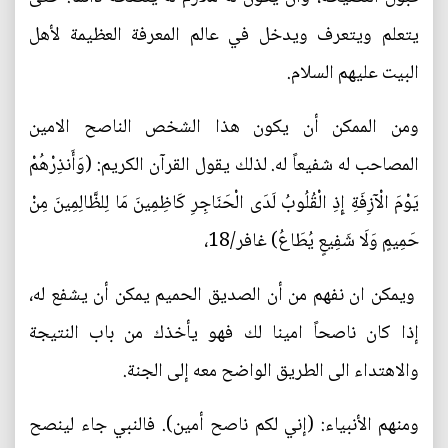
يتعلم ويتعرف ويدخل في عالم المعرفة العظيمة لأهل
البيت عليهم السلام.
ومن الممكن أن يكون هذا الشخص الناصح الامين
المصاحب له شفيعاً له. لذلك يقول القرآن الكريم: (وَأَنذِرْهُمْ
يَوْمَ الْآزِفَةِ إِذِ الْقُلُوبُ لَدَى الْحَنَاجِرِ كَاظِمِينَ مَا لِلظَّالِمِينَ مِنْ
حَمِيمٍ وَلَا شَفِيعٍ يُطَاعُ) غافر/18،
ويمكن ان نفهم من أن الصديق الحميم يمكن أن يشفع له،
إذا كان ناصحاً امينا لك فهو يأخذك من باب النتيجة
والاهتداء الى الطريق الواضح معه إلى الجنة.
ومنهم الأنبياء: (إني لكم ناصح أمين). فالنبي جاء لينصح