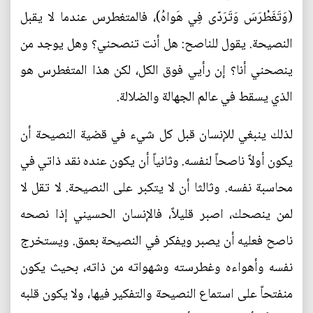
(وَتَغَطْرَسَ وَتَرَدّى فِي هَواهُ)، فالمتغطرس عندما لا يقبل
النصيحة. يقول للناصح: هل أنت تنصحني؟ وهل يوجد من
ينصحني أنا؟ إن رأيي فوق الكل، لكن هذا المتغطرس هو
الذي يسقط في عالم الجهالة والضلالة.
لذلك ينبغي للإنسان قبل كل شيء في قضية النصيحة أن
يكون أولاً ناصحاً لنفسه. وثانياً أن يكون عنده نقد ذاتي في
محاسبة نفسه. وثالثا أن لا يتكبر على النصيحة. لا تقل لا
لمن ينصحك، اصبر قليلاً، فالإنسان الحسيني إذا نصحه
ناصح فعليه أن يصبر ويفكر في النصيحة بعمق. ويستخرج
نفسه وأهواءه وغطرسته وشهواته من ذاته، بحيث يكون
منفتحاً على استماع النصيحة والتفكير فيها، ولا يكون قلبه