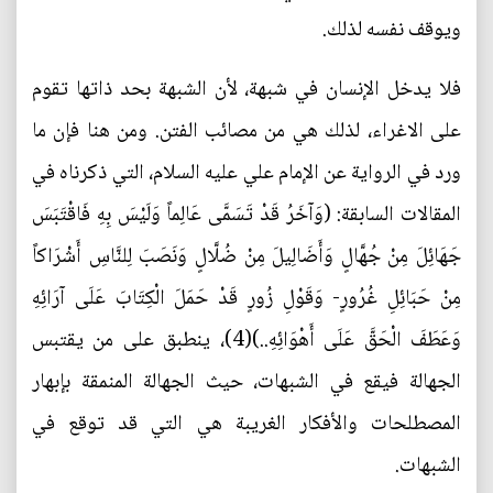
ويوقف نفسه لذلك.
فلا يدخل الإنسان في شبهة، لأن الشبهة بحد ذاتها تقوم
على الاغراء، لذلك هي من مصائب الفتن. ومن هنا فإن ما
ورد في الرواية عن الإمام علي عليه السلام، التي ذكرناه في
المقالات السابقة: (وَآخَرُ قَدْ تَسَمَّى عَالِماً وَلَيْسَ بِهِ فَاقْتَبَسَ
جَهَائِلَ مِنْ جُهَّالٍ وَأَضَالِيلَ مِنْ ضُلَّالٍ وَنَصَبَ لِلنَّاسِ أَشْرَاكاً
مِنْ حَبَائِلِ غُرُورٍ- وَقَوْلِ زُورٍ قَدْ حَمَلَ الْكِتَابَ عَلَى آرَائِهِ
وَعَطَفَ الْحَقَّ عَلَى أَهْوَائِهِ..)(4)، ينطبق على من يقتبس
الجهالة فيقع في الشبهات، حيث الجهالة المنمقة بإبهار
المصطلحات والأفكار الغريبة هي التي قد توقع في
الشبهات.