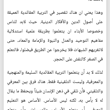
وهذا يعني ان هناك تقصير في التربية العقائدية العميقة
على أصول الدين والأفكار الدينية. حيث لابد للناس
وخصوصا الأبناء ان يتعلموا بطريقة علمية استدلالية
مفاهيم التوحيد والعدل والنبوة والإمامة والمعاد، حتى
لاتغريهم الشبهات فلا يخرجوا عن الطريق فيضلوا، فالتعلم
في الصغر كالنقش على الحجر.
لذلك لا بد أن يتعلموا التربية العقائدية السليمة والمنهجية
والمعرفية، وليست التلقينية فقط. هناك فرق بين المعرفي
والتلقيني. فأن نلقي في ذهن الإنسان شيئاً ويحفظ ما يقال
له لا بأس به، لكنه ليس الأساس. الأساس هو التعليم
المعرفي، أن يتعلم الأسباب والمسببات، وأن يتعلم