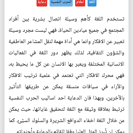
اللغة
اعلام
الحرب النفسية
دعاية
تستخدم اللغة كأهم وسيلة اتصال بشرية بين أفراد
المجتمع في جميع ميادين الحياة، فهي ليست مجرد وسيلة
تعبير عن الافكار وانما هي أداة مهمة لنقل المشاعر العاطفية
والشؤون الثقافية، لذلك يظهر دور اللغة في الفعاليات
الانسانية المختلفة ويعبر بها الانسان عن كل ما يحيط به،
فهي محرك الافكار التي تعتمد في علمية ترتيب الافكار
والآراء في سياقات منسقة يمكن عن طريقها التأثير
بالآخرين، وبهذا فان الدعاية احد اساليب الحرب النفسية
ترتبط بعلاقة وثيقة مع اللغة لتحقيق غاياتها، حيث يمكن
من خلال اللغة اخفاء الدوافع الشريرة والسلوك السيّئ، كما
يمكن ان تُبرز المثل العليا وفقا للقائم بالدعاية وأجنداته.