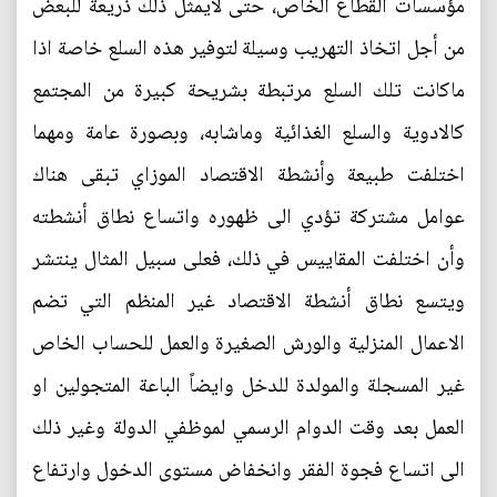
مؤسسات القطاع الخاص، حتى لايمثل ذلك ذريعة للبعض
من أجل اتخاذ التهريب وسيلة لتوفير هذه السلع خاصة اذا
ماكانت تلك السلع مرتبطة بشريحة كبيرة من المجتمع
كالادوية والسلع الغذائية وماشابه، وبصورة عامة ومهما
اختلفت طبيعة وأنشطة الاقتصاد الموزاي تبقى هناك
عوامل مشتركة تؤدي الى ظهوره واتساع نطاق أنشطته
وأن اختلفت المقاييس في ذلك، فعلى سبيل المثال ينتشر
ويتسع نطاق أنشطة الاقتصاد غير المنظم التي تضم
الاعمال المنزلية والورش الصغيرة والعمل للحساب الخاص
غير المسجلة والمولدة للدخل وايضاً الباعة المتجولين او
العمل بعد وقت الدوام الرسمي لموظفي الدولة وغير ذلك
الى اتساع فجوة الفقر وانخفاض مستوى الدخول وارتفاع