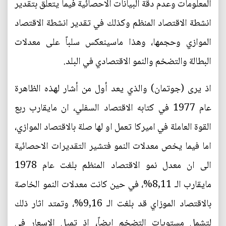
المعلومات وعدم دقة البيانات الاحصائية فيما يتعلق بتقدير
انشطة الاقتصاد المنظم وكذلك في تقدير انشطة الاقتصاد
الموازي وحجمها، وهذا ماسينعكس سلباً على معدلات
البطالة والتضخم والنمو الاقتصادي في البلد.
اذ يرى (جوتمان) والذي يعد أول من أشار لهذه الظاهرة
عام 1977 في كتابه الاقتصاد السفلي، ان مايقارب ربع
القوة العاملة في اميركا تعمل او لها صلة بالاقتصاد الموازي،
اما فيما يخص معدلات النمو فتشير التقديرات الاحصائية
الى ان معدل نمو الاقتصاد المنظم بلغت عام 1978
مايقارب الـ 8,11%، في حين كانت معدلات النمو الخاصة
بالاقتصاد الموزاي قد بلغت الـ 9,16%، وتمتد اثار ذلك
لتشمل مستويات التضخم ايضاً، اذ تميل الاسعار في