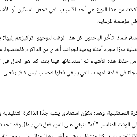
كلات من هذا النوع هي أحد الأسباب التي تجعل المسنِّين أو الأش
 في مؤسسة للرعاية.
همية، فلماذا تأخَّر الباحثون كل هذا الوقت ليوجهوا تركيزهم إليها؟
بلية دورًا مجرد أمثلة يومية لجوانب أخرى من الذاكرة. فاعتقدوا، على
ن حفظ هذه الأشياء ثم استدعائها فيما بعد، كما هو الحال في ا
جلة في قائمة المهمات التي ينبغي فعلها فحسب ليس كافيًا؛ فعلى ال
اكرة المستقبلية، وهما: مكوّن استعادي يشبه جدًّا الذاكرة التقليدية 
ُر في الوقت المناسب "أنه" ينبغي على المرء فعل شيء ما). وقد تحد
حظة المناسبة إذا كنا منشغلين بشيء آخر. وهذا مثال على وجود زلة 