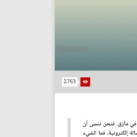
2763
 في مآزق. فنحن ننسى أن
الة إلكترونية. فما الشيء