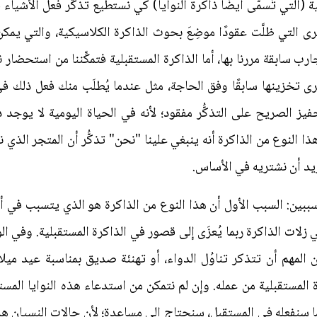
(التي تُسمَّى أيضًا ذاكرة النوايا) كي نستطيع تذكُّر فعل الأشياء
 التي ظلَّت عقودًا موضِعَ بحوث الذاكرة الكلاسيكية، والتي يمكن
ارب سابقة مررنا بها، أما الذاكرة المستقبلية فتمكِّننا من استحضار نو
ى تخزينها سابقًا وفق الحاجة، مثل عندما يُطلَب منك فعل ذلك في 
لتحفيز الصريح على التذكُّر مفقود؛ لأنه في الحياة اليومية لا يوجد
ذا النوع من الذاكرة أنه ينبغي علينا "نحن" تذكُّر أن المتجر الذي 
ريد أن نشتريه في الأساس.
ة لسببين: السبب الأول أن هذا النوع من الذاكرة هو الذي يتسبب في 
لات الذاكرة ربما يُعزَى إلى قصور في الذاكرة المستقبلية. وفي ال
 المهم أن تتذكر تناوُل الدواء، أو تهنئة صديق بمناسبة عيد ميل
رة المستقبلية من عمله. وإن لم نتمكن من استدعاء هذه النوايا المست
ُر ما سنفعله في المستقبل، سنحتاج إلى مساعدة؛ لأن حالات النسيان