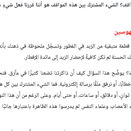
قف؟ الشيء المشترك بين هذه المواقف هو أننا قررنا فعل شيءٍ ما 
لهوسين
ر قطعة متبقية من الزبد في الفطور وتسجّل ملحوظة في ذهنك بأنه
 الحسنة لم تكن كافيةً لإحضار الزبد إلى مائدة الإفطار.
؟ يوضِّح هذا السؤال كيف أن ذاكرتنا تضعنا كثيرًا في مآزق. فن
طابًا، أو نرفق ملفًّا برسالة إلكترونية. فما الشيء المشترك بين ك
ذ ثوانٍ، أو دقائق، أو ساعات، أو حتى أيام. وعلى الرغم من أن هذا ا