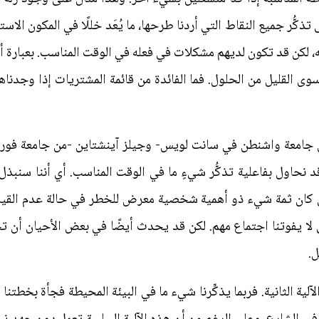
ذكُّر جميع النقاط التي أردنا طرحها، ما يُعَد خللًا في المكون الاستع
عله، لكن قد تكون لديهم مشكلات في فعله في الوقت المناسب. بعبارة أ
وى القليل من الحلول. فما الفائدة من قائمة المشتريات إذا وجدنا
من جامعة واشنطن في سانت لويس- وجيلز آينشتاين -من جامعة فورم
قد نحاول بفاعلية تذكُّر شيءٍ ما في الوقت المناسب. أي أننا سنبذ
ن كان ثمة شيء ذو أهمية شخصية معرض للخطر في حالة عدم القيام
ا يفوتنا اجتماع مهم. لكن قد يحدث أيضًا في بعض الأحيان أن تخطر
ل.
لية الثانية. فربما يذكِّرنا شيء ما في البيئة المحيطة فجأة بخطتنا