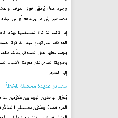
وجود طعام يُطهَى فوق الموقد. والمش
محتاجين إلى مَن يرعاهم أو إلى البقاء
إذا كانت الذاكرة المستقبلية بهذه الأ
المواقف التي تؤدي فيها الذاكرة المستق
يجب فعلها، مثل التسوق، يتألف فقط م
وطويلة المدى. لكن معرفة الأشياء المس
إلى المتجر.
مصادر عديدة محتملة للخطأ
يُفرّق الباحثون اليوم بين مكوِّنين للذ
المرء فعله)، ومكوّن مستقبلي (التذَكّ
المثال، قد ننسى تنفيذ نيةٍ ما في الل