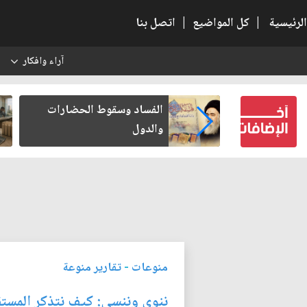
الرئيسية
|
كل المواضيع
|
اتصل بنا
آراء وافكار
س
ساد وسقوط الحضارات
رواتب الموظفين على صف
دول
ساخن
منوعات
-
تقارير منوعة
ننوي وننسى: كيف نتذكر المست