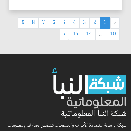
9
8
7
6
5
4
3
2
1
‹
›
15
14
...
10
شبكة النبأ المعلوماتية
شبكة واسعة متعددة الأبواب والصفحات تتضمن معارف ومعلومات