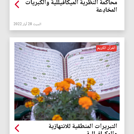
محاكمة النظرية الميكافيللية والكبريات
المخادِعة
السبت 28 آيار 2022
القرآن الكريم
التبريرات المنطقية للانتهازية