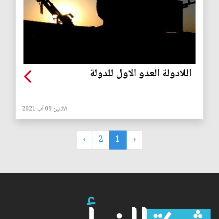
اللادولة العدو الاول للدولة
الأثنين 09 آب 2021
›
2
1
‹