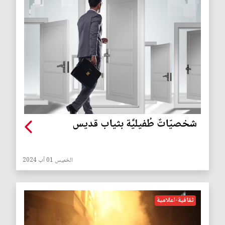
شخصيّاتٌ طُفيليَّة بثياب قديس
الخميس 01 آب 2024
ثقافية-اعلامية