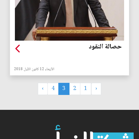
حصالة النقود
الأربعاء 12 كانون الأول 2018
›
4
3
2
1
‹