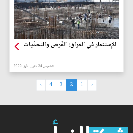
الإِستثمار في العراق: الفُرص والتحدِّيات
الخميس 24 كانون الأول 2020
›
4
3
2
1
‹