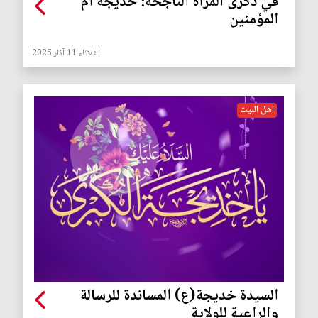
في ذكرى المرأة الناجحة: خديجة أم
المؤمنين
الثلاثاء 11 آذار 2025
اهل البيت
السيدة خديجة(ع) المساندة للرسالة
والراعية للولاية