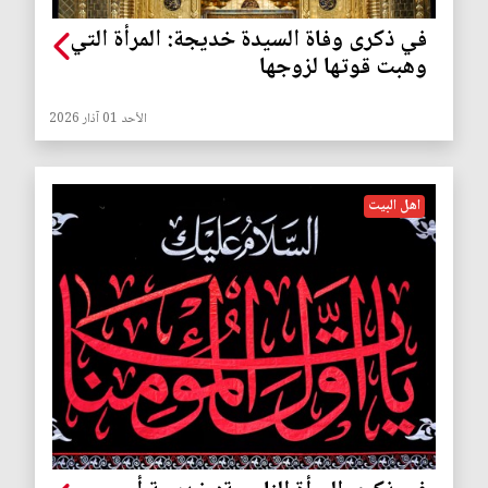
في ذكرى وفاة السيدة خديجة: المرأة التي
وهبت قوتها لزوجها
الأحد 01 آذار 2026
اهل البيت