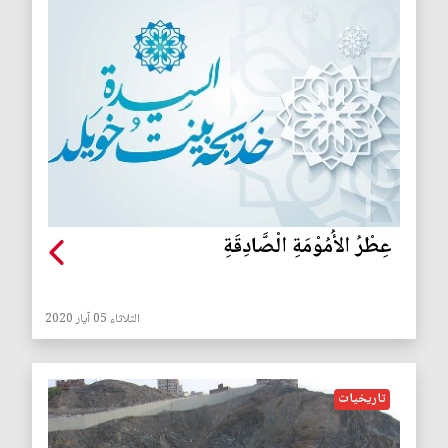
عِطْرُ الأُمُوْمَةِ الْصَّادِقَةِ
الثلاثاء 05 آيار 2020
تاريخيات