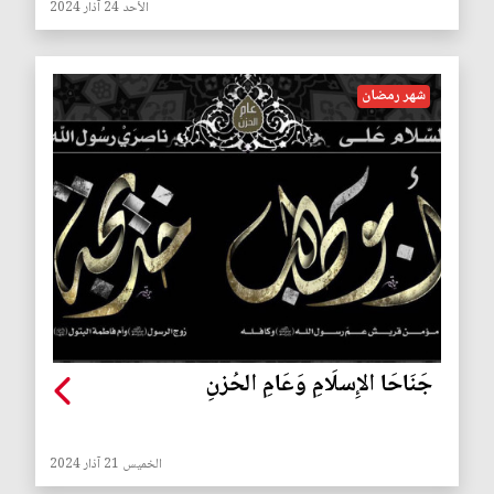
الأحد 24 آذار 2024
شهر رمضان
جَنَاحَا الإِسلَامِ وَعَامِ الحُزنِ
الخميس 21 آذار 2024