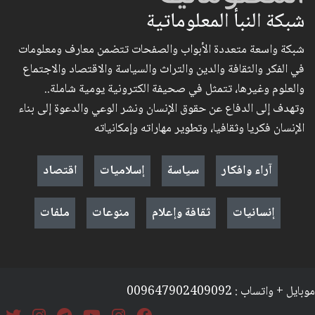
شبكة النبأ المعلوماتية
شبكة واسعة متعددة الأبواب والصفحات تتضمن معارف ومعلومات
في الفكر والثقافة والدين والتراث والسياسة والاقتصاد والاجتماع
والعلوم وغيرها، تتمثل في صحيفة الكترونية يومية شاملة..
وتهدف إلى الدفاع عن حقوق الإنسان ونشر الوعي والدعوة إلى بناء
الإنسان فكريا وثقافيا، وتطوير مهاراته وإمكانياته
آراء وافكار
سياسة
إسلاميات
اقتصاد
إنسانيات
ثقافة وإعلام
منوعات
ملفات
موبايل + واتساب : 009647902409092