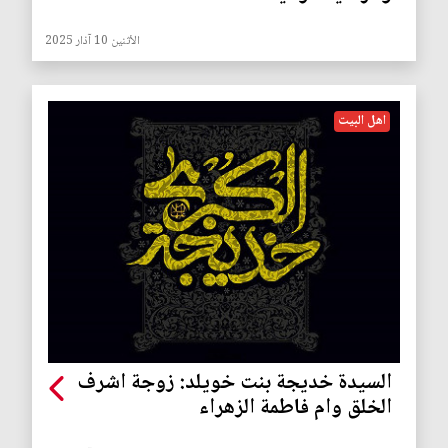
الأثنين 10 آذار 2025
اهل البيت
السيدة خديجة بنت خويلد: زوجة اشرف
الخلق وام فاطمة الزهراء