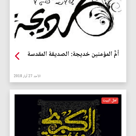
أمُّ المؤمنين خديجة: الصديقة المقدسة
الأحد 27 آيار 2018
اهل البيت