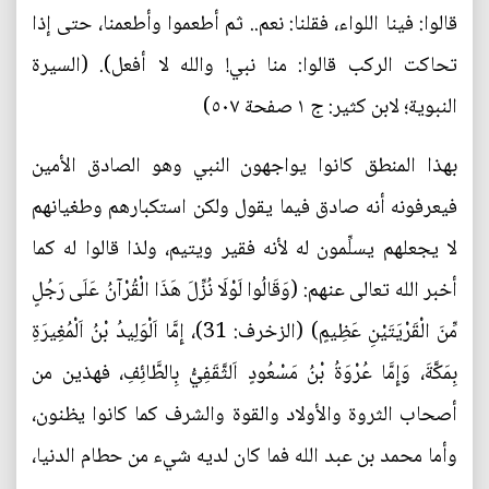
قالوا: فينا اللواء، فقلنا: نعم.. ثم أطعموا وأطعمنا، حتى إذا
تحاكت الركب قالوا: منا نبي! والله لا أفعل). (السيرة
النبوية؛ لابن كثير: ج ١ صفحة ٥٠٧)
بهذا المنطق كانوا يواجهون النبي وهو الصادق الأمين
فيعرفونه أنه صادق فيما يقول ولكن استكبارهم وطغيانهم
لا يجعلهم يسلِّمون له لأنه فقير ويتيم، ولذا قالوا له كما
أخبر الله تعالى عنهم: (وَقَالُوا لَوْلَا نُزِّلَ هَذَا الْقُرْآنُ عَلَى رَجُلٍ
مِّنَ الْقَرْيَتَيْنِ عَظِيمٍ) (الزخرف: 31)، إِمَّا اَلْوَلِيدُ بْنُ اَلْمُغِيرَةِ
بِمَكَّةَ، وَإِمَّا عُرْوَةُ بْنُ مَسْعُودٍ اَلثَّقَفِيُّ بِالطَّائِفِ، فهذين من
أصحاب الثروة والأولاد والقوة والشرف كما كانوا يظنون،
وأما محمد بن عبد الله فما كان لديه شيء من حطام الدنيا،