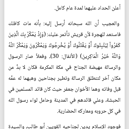
أعلن الحداد عليهما لمدة عام كامل.
والعجيب أن الله سبحانه أرسل إليه: بأنه مات كافلك
فاستعد للهجرة لأن قريش تأتمر عليك: (وَإِذْ يَمْكُرُ بِكَ الَّذِينَ
كَفَرُواْ لِيُثْبِتُوكَ أَوْ يَقْتُلُوكَ أَوْ يُخْرِجُوكَ وَيَمْكُرُونَ وَيَمْكُرُ اللّهُ
وَاللّهُ خَيْرُ الْمَاكِرِينَ) (الأنفال: 30)، وفعلاً صار الرسول
والرسالة مهيضة الجناح في مكة المكرمة فكان لا بدَّ من
مكان آخر لتنطلق الرسالة وتطير بجناحين وهبهما له عمَّه
قبل وفاته وهما الأخوان جعفر حيث كان قائد المسلمين في
الحبشة، وعلي قائدهم في المدينة وحامل لواء رسول الله
في كل حروبه ومعاركه الحضارية.
فوجود الإسلام يدين لجناحيه القويين أبو طالب، والسيدة