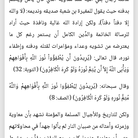
بدفنه حيث يقول للمغيرة بن شعبة صديقه ونديمه: (لا والله
إلا دفناً دفناً)، ولكن إرادة الله غالبة ونافذة حيث أراد
للرسالة الخاتمة والدِّين الكامل أن يستمر رغم كل ما
يعترضه من تشويه وعداء ومؤامرات لقتله ودفنه وإطفاء
نوره، قال تعالى: (يُرِيدُونَ أَن يُطْفِؤُواْ نُورَ اللّهِ بِأَفْوَاهِهِمْ
وَيَأْبَى اللّهُ إِلاَّ أَن يُتِمَّ نُورَهُ وَلَوْ كَرِهَ الْكَافِرُونَ) (التوبة: 32)
وقال سبحانه: (يُرِيدُونَ لِيُطْفِؤُوا نُورَ اللَّهِ بِأَفْوَاهِهِمْ وَاللَّهُ
مُتِمُّ نُورِهِ وَلَوْ كَرِهَ الْكَافِرُونَ) (الصف: 8)
ولكن للتاريخ وللأجيال المسلمة والمؤمنة نشهد بأن معاوية
وزمرته وأمثاله من صبيان النار لم يألوا جهداً في محاولاتهم