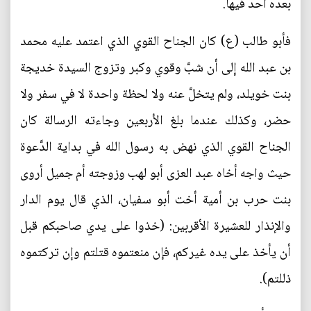
بعده أحد فيها.
فأبو طالب (ع) كان الجناح القوي الذي اعتمد عليه محمد
بن عبد الله إلى أن شبَّ وقوي وكبر وتزوج السيدة خديجة
بنت خويلد، ولم يتخلَّ عنه ولا لحظة واحدة لا في سفر ولا
حضر، وكذلك عندما بلغ الأربعين وجاءته الرسالة كان
الجناح القوي الذي نهض به رسول الله في بداية الدَّعوة
حيث واجه أخاه عبد العزى أبو لهب وزوجته أم جميل أروى
بنت حرب بن أمية أخت أبو سفيان، الذي قال يوم الدار
والإنذار للعشيرة الأقربين: (خذوا على يدي صاحبكم قبل
أن يأخذ على يده غيركم، فإن منعتموه قتلتم وإن تركتموه
ذللتم).