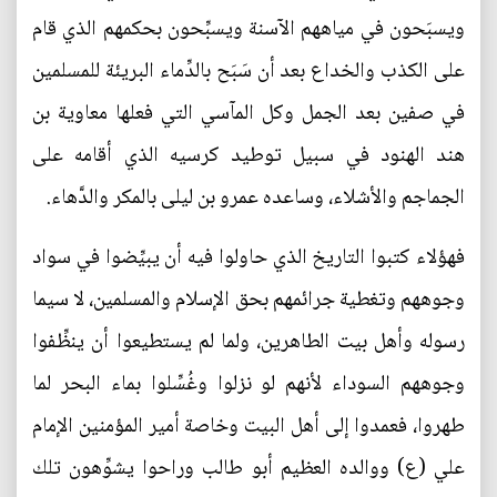
ويسبَحون في مياههم الآسنة ويسبِّحون بحكمهم الذي قام
على الكذب والخداع بعد أن سَبَح بالدِّماء البريئة للمسلمين
في صفين بعد الجمل وكل المآسي التي فعلها معاوية بن
هند الهنود في سبيل توطيد كرسيه الذي أقامه على
الجماجم والأشلاء، وساعده عمرو بن ليلى بالمكر والدَّهاء.
فهؤلاء كتبوا التاريخ الذي حاولوا فيه أن يبيِّضوا في سواد
وجوههم وتغطية جرائمهم بحق الإسلام والمسلمين، لا سيما
رسوله وأهل بيت الطاهرين، ولما لم يستطيعوا أن ينظِّفوا
وجوههم السوداء لأنهم لو نزلوا وغُسِّلوا بماء البحر لما
طهروا، فعمدوا إلى أهل البيت وخاصة أمير المؤمنين الإمام
علي (ع) ووالده العظيم أبو طالب وراحوا يشوِّهون تلك