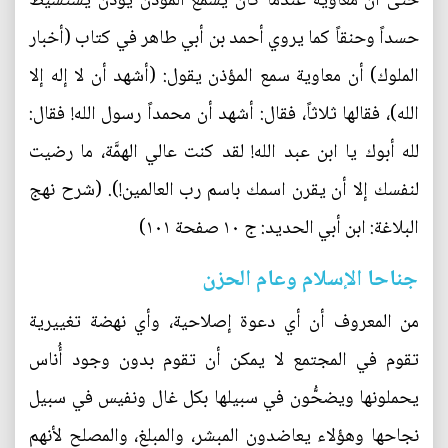
حتى أن معاوية عندما كان يسمع المؤذن يؤذِّن يستشيط
حسداً وحنقاً كما يروي أحمد بن أبي طاهر في كتاب (أخبار
الملوك) أن معاوية سمع المؤذن يقول: (أشهد أن لا إله إلا
الله)، فقالها ثلاثاً، فقال: أشهد أن محمداً رسول الله! فقال:
لله أبوك يا ابن عبد الله! لقد كنت عالي الهمَّة، ما رضيت
لنفسك إلا أن يقرن اسمك باسم رب العالمين!). (شرح نهج
البلاغة: ابن أبي الحديد: ج ١٠ صفحة ١٠١)
جناحا الإسلام وعام الحزن
من المعروف أن أي دعوة إصلاحية، وأي نهضة تغييرية
تقوم في المجتمع لا يمكن أن تقوم بدون وجود أُناس
يحملونها ويضحُّون في سبيلها بكل غال ونفيس في سبيل
نجاحها وهؤلاء يعاضدون المبشر، والمبلغ، والمصلح لأنهم