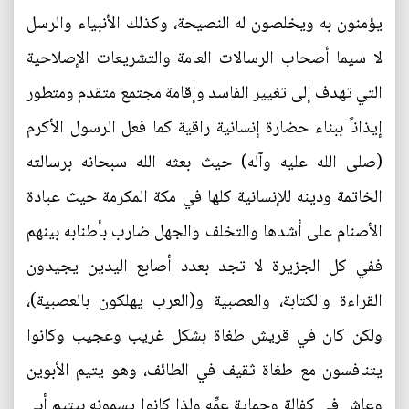
يؤمنون به ويخلصون له النصيحة، وكذلك الأنبياء والرسل
لا سيما أصحاب الرسالات العامة والتشريعات الإصلاحية
التي تهدف إلى تغيير الفاسد وإقامة مجتمع متقدم ومتطور
إيذاناً ببناء حضارة إنسانية راقية كما فعل الرسول الأكرم
(صلى الله عليه وآله) حيث بعثه الله سبحانه برسالته
الخاتمة ودينه للإنسانية كلها في مكة المكرمة حيث عبادة
الأصنام على أشدها والتخلف والجهل ضارب بأطنابه بينهم
ففي كل الجزيرة لا تجد بعدد أصابع اليدين يجيدون
القراءة والكتابة، والعصبية و(العرب يهلكون بالعصبية)،
ولكن كان في قريش طغاة بشكل غريب وعجيب وكانوا
يتنافسون مع طغاة ثقيف في الطائف، وهو يتيم الأبوين
وعاش في كفالة وحماية عمِّه ولذا كانوا يسمونه بيتيم أبي