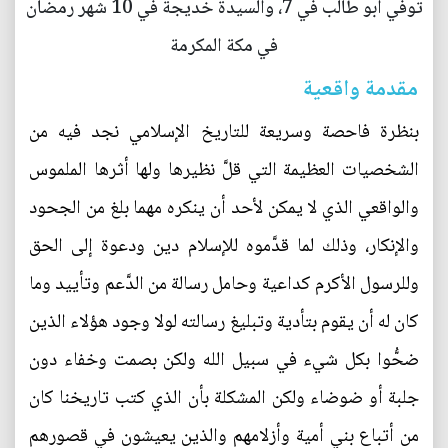
توفي أبو طالب في 7، والسيدة خديجة في 10 شهر رمضان
في مكة المكرمة
مقدمة واقعية
بنظرة فاحصة وسريعة للتاريخ الإسلامي نجد فيه من
الشخصيات العظيمة التي قلَّ نظيرها ولها أثرها الملموس
والواقعي الذي لا يمكن لأحد أن ينكره مهما بلغ من الجحود
والإنكار، وذلك لما قدَّموه للإسلام دين ودعوة إلى الحق
وللرسول الأكرم كداعية وحامل رسالة من الدَّعم وتأييد وما
كان له أن يقوم بتأدية وتبليغ رسالته لولا وجود هؤلاء الذين
ضحُّوا بكل شيء في سبيل الله ولكن بصمت وخفاء دون
جلبة أو ضوضاء ولكن المشكلة بأن الذي كتب تاريخنا كان
من أتباع بني أمية وأزلامهم والذين يعيشون في قصورهم