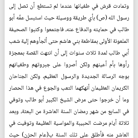
وتمادت قرش في طغيانها عندما لم تستطع أن تصل إلى
رسول الله (ص) بأي طريقة ووسيلة حيث استبسل عمَّه أبو
طالب في حمايته والدفاع عنه، فاجتمعوا وكتبوا الصحيفة
الملعونة الأولى بمقاطعة بني هاشم حتى ألجأوهم إلية شعب
أبي طالب لمدة ثلاث سنوات إلى أن انتهت القصة بمعجزة
رأوها بأم أعينهم ولكن أصروا على جبروتهم وطغيانهم
بوجه الرسالة الجديدة والرسول العظيم، ولكن الجناحان
الكريمان العظيمان أنهكهما التعب والجوع في هذا الحصار
وما أن خرجوا حتى مرض الشيخ الكبير أبو طالب وتوفي
في السابع من شهر رمضان السنة العاشرة من البعثة، وبعد
ثلاثة أيام مرضت الحبيبة والمواسية العظيمة وتوفيت في
العاشر منه فأطلق على تلك السنة ب(عام الحزن) حيث