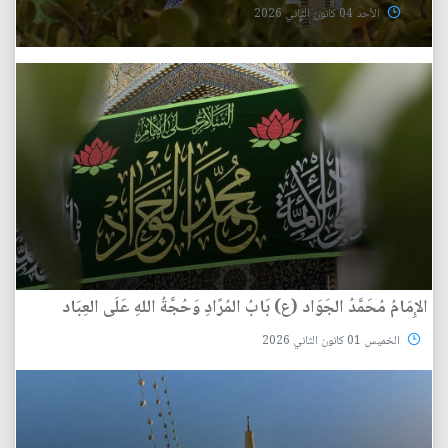
الأحد 04 كانون الثاني 2026
الإِمَامُ مُحَمَّدُ الجَوَاد (ع) بَابُ المُرًادِ وَحُجَّةُ اللهِ عَلَى العِبَاد
الخميس 01 كانون الثاني 2026