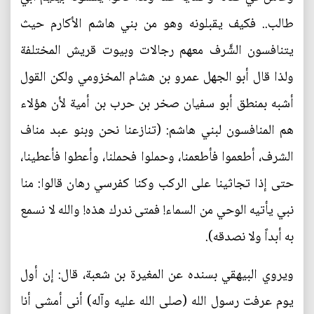
طالب.. فكيف يقبلونه وهو من بني هاشم الأكارم حيث
يتنافسون الشَّرف معهم رجالات وبيوت قريش المختلفة
ولذا قال أبو الجهل عمرو بن هشام المخزومي ولكن القول
أشبه بمنطق أبو سفيان صخر بن حرب بن أمية لأن هؤلاء
هم المنافسون لبني هاشم: (تنازعنا نحن وبنو عبد مناف
الشرف، أطعموا فأطعمنا، وحملوا فحملنا، وأعطوا فأعطينا،
حتى إذا تجاثينا على الركب وكنا كفرسي رهان قالوا: منا
نبي يأتيه الوحي من السماء! فمتى ندرك هذه! والله لا نسمع
به أبداً ولا نصدقه).
ويروي البيهقي بسنده عن المغيرة بن شعبة، قال: إن أول
يوم عرفت رسول الله (صلى الله عليه وآله) أنى أمشى أنا