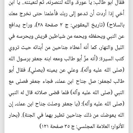
فقال أبو طالب: يا عورة، والله لننصرنه، ثم لنعيننه.. يا ابن
أخي إذا أردت أن تدعو إلى ربك فأعلمنا حتى نخرج معك
بالسلاح) (تاريخ اليعقوبي: ج ٢ صفحة ٢٨)، وراح يدافع
عن النبي ويحفظه ويحمه من شياطين قريش ويحرسه في
الليل والنهار، كما أنه أعطاه جناحين من أبنائه حيث تروي
كتب السيرة: (أنه مرَّ أبو طالب ومعه ابنه جعفر برسول الله
(صلى الله عليه وآله)، وعلي عن يمينه (يصلي)، فقال أبو
طالب لجعفر: صل جناح ابن عمك، فجاء جعفر فصلى مع
النبي (صلى الله عليه وآله) فلما قضى صلاته قال له النبي
(صلى الله عليه وآله): (يا جعفر وصلت جناح ابن عمك، إن
الله يعوضك من ذلك جناحين تطير بهما في الجنة). (بحار
الأنوار؛ العلامة المجلسي: ج ٣٥ صفحة ١٢١)