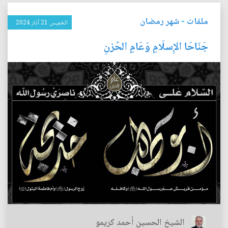
ملفات
-
شهر رمضان
الخميس 21 آذار 2024
جَنَاحَا الإِسلَامِ وَعَامِ الحُزنِ
الشيخ الحسين أحمد كريمو