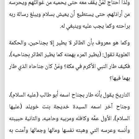
ولذا احتاج لمَنْ يقف معه حتى يحميه من غوائلهم ويحرسه
من أراذلهم، حتى يستطيع أن يعيش بسلام ويبلغ رسالة ربه
براحته وكما يجب عليه وينبغي له.
وكما هو معروف بأن الطائر لا يطير إلا بجناحين، والحكمة
العلوية تقول: (يطير المرء بهمته كما يطير الطائر بجناحيه)،
فكيف طار النبي الأكرم في مكة؟ ومَنْ كان جناحاه الذي طار
بهما فيها؟
التاريخ يقول بأنه طار بجناح اسمه أبو طالب (عليه السلام)،
وجناح آخر اسمه السيدة خديجة بنت خويلد (عليها
السلام)، الأول عمَّه وكافله ومربيه وحاميه، والثانية حبيبته
وأنسه وعرسه التي وهبته نفسها ومالها وجمالها وآمنت به