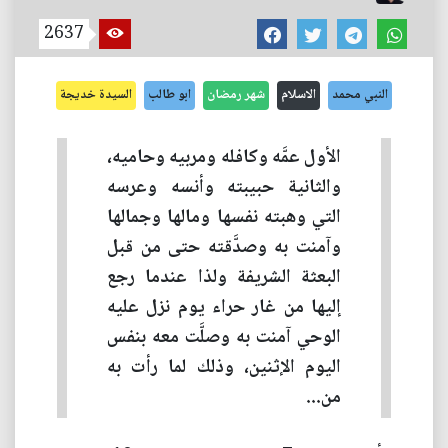
2637
النبي محمد
الاسلام
شهر رمضان
ابو طالب
السيدة خديجة
الأول عمَّه وكافله ومربيه وحاميه،
والثانية حبيبته وأنسه وعرسه
التي وهبته نفسها ومالها وجمالها
وآمنت به وصدَّقته حتى من قبل
البعثة الشريفة ولذا عندما رجع
إليها من غار حراء يوم نزل عليه
الوحي آمنت به وصلَّت معه بنفس
اليوم الإثنين، وذلك لما رأت به
من...