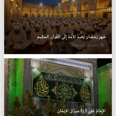
شَهرُ رَمَضَان يُعيدُ الأُمَّةَ إِلَى القُرآن الحَكِيم
الثلاثاء 24 شباط 2026
الإِمَامُ عَلِيّ (ع) مِيزَانُ الإِيمَان