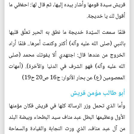
قريش سيدة قومها وأشار بيده إليها، ثم قال لها: احفظي ما
أقول لك يا خديجة.
فلمّا سمعت السيّدة خديجة ما نطق به الحبر تعلّق قلبها
بالنبي (صلى الله عليه وآله) أكثر وكتمت أمرها.. فلمّا أراد
الخروج من عندها قال: اجتهدي ألا يفوتك محمد (صلى
الله عليه وآله) فهو الشرف في الدنيا والآخرة). (أمهات
المعصومين (ع) عن بحار الأنوار: ج16 ص20 ح19)
أبو طالب مؤمن قريش
وأما الذي تحمل وزر الرسالة كلها في قريش فكان مؤمنها
الأول وعظيمها البطل عبد مناف سيد البطحاء وبيضة البلد
من آل عبد مناف، الذي ورث النجابة والقيادة والسماحة