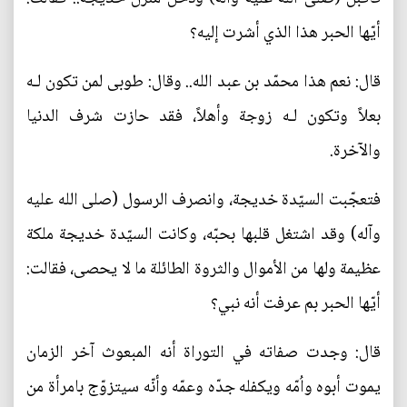
أيّها الحبر هذا الذي أشرت إليه؟
قال: نعم هذا محمّد بن عبد الله.. وقال: طوبى لمن تكون لـه
بعلاً وتكون لـه زوجة وأهلاً، فقد حازت شرف الدنيا
والآخرة.
فتعجّبت السيّدة خديجة، وانصرف الرسول (صلى الله عليه
وآله) وقد اشتغل قلبها بحبّه، وكانت السيّدة خديجة ملكة
عظيمة ولها من الأموال والثروة الطائلة ما لا يحصى، فقالت:
أيّها الحبر بم عرفت أنه نبي؟
قال: وجدت صفاته في التوراة أنه المبعوث آخر الزمان
يموت أبوه واُمّه ويكفله جدّه وعمّه وأنّه سيتزوّج بامرأة من