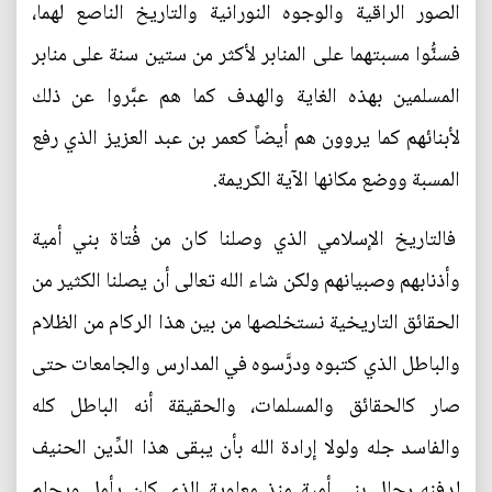
الصور الراقية والوجوه النورانية والتاريخ الناصع لهما،
فسنُّوا مسبتهما على المنابر لأكثر من ستين سنة على منابر
المسلمين بهذه الغاية والهدف كما هم عبَّروا عن ذلك
لأبنائهم كما يروون هم أيضاً كعمر بن عبد العزيز الذي رفع
المسبة ووضع مكانها الآية الكريمة.
فالتاريخ الإسلامي الذي وصلنا كان من فُتاة بني أمية
وأذنابهم وصبيانهم ولكن شاء الله تعالى أن يصلنا الكثير من
الحقائق التاريخية نستخلصها من بين هذا الركام من الظلام
والباطل الذي كتبوه ودرَّسوه في المدارس والجامعات حتى
صار كالحقائق والمسلمات، والحقيقة أنه الباطل كله
والفاسد جله ولولا إرادة الله بأن يبقى هذا الدِّين الحنيف
لدفنه رجال بني أمية منذ معاوية الذي كان يأمل ويحلم