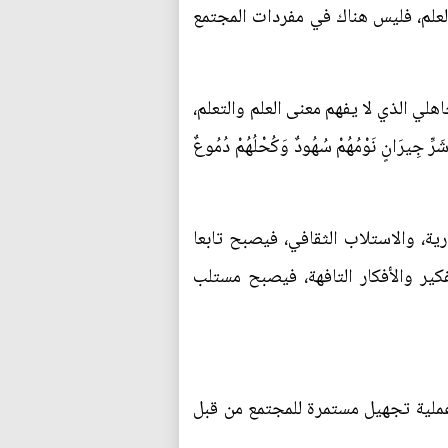
والعلم، فليس هناك في مفردات المجتمع
هِ يَكُونُ بِقَدْرِ غَيْرِهِ أَجْهَلَ)(1)، لذلك يقبع المجتمع الجاهلي الذي لا يفهم معنى العلم والتعلم،
ِيرَانٍ نَوْمُهُمْ سُهُودٌ وَكُحْلُهُمْ دُمُوعٌ
ية، والاستلاب الثقافي، فيصبح تابعا
كير والأفكار التافهة، فيصبح مستلب
 عملية تجهيل مستمرة للمجتمع من قبل