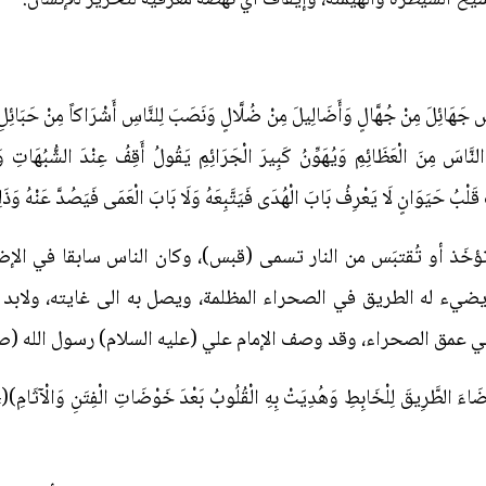
سَ جَهَائِلَ مِنْ جُهَّالٍ وَأَضَالِيلَ مِنْ ضُلَّالٍ وَنَصَبَ لِلنَّاسِ أَشْرَاكاً مِنْ حَبَائِل
نَّاسَ مِنَ الْعَظَائِمِ وَيُهَوِّنُ كَبِيرَ الْجَرَائِمِ يَقُولُ أَقِفُ عِنْدَ الشُّبُهَاتِ وَف
بُ حَيَوَانٍ لَا يَعْرِفُ بَابَ الْهُدَى فَيَتَّبِعَهُ وَلَا بَابَ الْعَمَى فَيَصُدَّ عَنْهُ وَذَلِكَ
تؤخَذ أو تُقتبَس من النار تسمى (قبس)، وكان الناس سابقا في الإ
ء له الطريق في الصحراء المظلمة، ويصل به الى غايته، ولابد له
 عمق الصحراء، وقد وصف الإمام علي (عليه السلام) رسول الله (صلى 