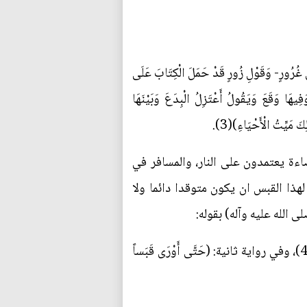
ِ غُرُورٍ- وَقَوْلِ زُورٍ قَدْ حَمَلَ الْكِتَابَ عَلَى
ِيهَا وَقَعَ وَيَقُولُ أَعْتَزِلُ الْبِدَعَ وَبَيْنَهَا
 مَيِّتُ الْأَحْيَاءِ)(3).
ضاءة يعتمدون على النار، والمسافر في
ذا القبس ان يكون متوقدا دائما ولا
الله عليه وآله) بقوله:
(حَتَّى أَوْرَى (الرسول) قَبَسَ الْقَابِسِ وَأَضَاءَ الطَّرِيقَ لِلْخَابِطِ وَهُدِيَتْ بِهِ الْقُلُوبُ بَعْدَ خَوْضَاتِ الْفِتَنِ وَالْآثَامِ)(4)، وفي رواية ثانية: (حَتَّى أَوْرَى قَبَساً