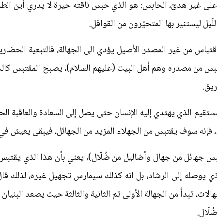
م على غير هدىً، الحابس: هو الذي حبس ناقته حيرة لا يدري أين الط
ّيل ليستنير بها المتحيّرون من القوافل.
قتباس من غير المصدر الأصيل يؤدي الى الجهالة، فالتبعية الحضارية
قبس من مصدره وهم أهل البيت (عليهم السلام)، يصبح المقتبس كالخاب
ريق.
تقيم الذي يهتدي إليه الإنسان حتى يصل إلى السعادة والعاقبة الحسن
ء، فإنه سوف يقتبس من الجهلاء المزيد من الجهائل، فيبقى يعيش في
تبس جهائل من جهال وأضاليل من ضُلّال)، يعني بأن هذا الذي يقت
لذي يوصله إلى الرشاد، بل انه كذلك سيمارس تجهيل غيره، لذلك قال 
هالات، تبدأ من الجهالة الأولى ثم الثانية والثالثة حيث يصعد البن
لّال.