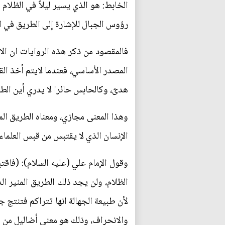
الخابط: هو الذي يسير ليلاً في الظلا
رؤوس الجبال للإشارة إلى الطريق في الل
فالمقصود من ذكر هذه الروايات ان الا
المصدر الأساسي، فعندما لايتم أخذ ال
هدىً، وكالحابس حائرا لا يدري أين الط
وهذا المعنى مجازي، ومعناه الطريق المس
الإنسان الذي لا يقتبس من قبس العلما
وقول الإمام علي (عليه السلام): (فاق
الظلام، ولن يجد ذلك الطريق المنير ا
لأن طبيعة الجهالة انها تتراكم فتنتج ج
والانحراف، وذلك هو معنى أضاليل من ضُ