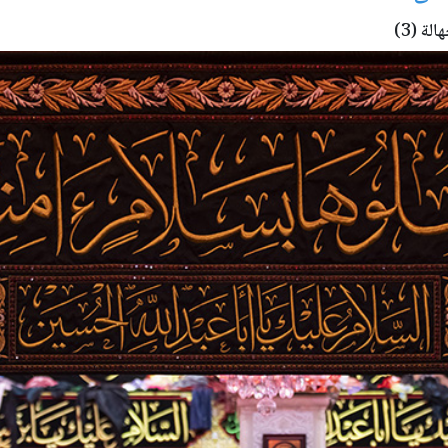
ة (3)