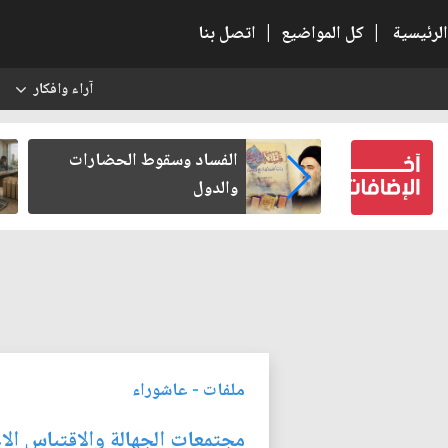
الرئيسية
|
كل المواضيع
|
اتصل بنا
آراء وافكار
س
عين كتب لنفسه
الفساد وسقوط الحضارات
والدول
ملفات
-
عاشوراء
مجتمعات الجهالة والاقتباس ال