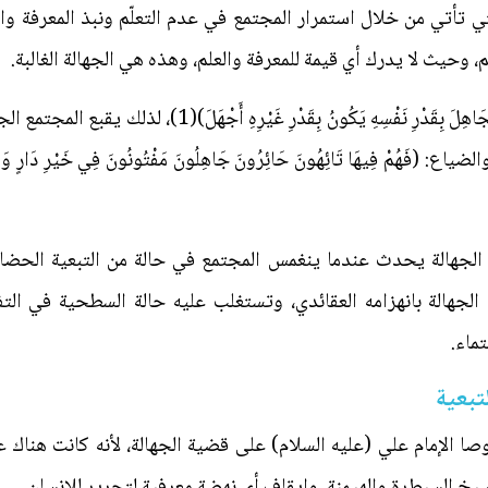
التي تأتي من خلال استمرار المجتمع في عدم التعلّم ونبذ المعرفة 
وحيث لا يدرك أي قيمة للمعرفة والعلم، وهذه هي الجهالة الغالبة.
وعن الامام علي (عليه السلام): (فَإِنَّ الْجَاهِلَ بِقَدْرِ نَفْسِ
مْ فِيهَا تَائِهُونَ حَائِرُونَ جَاهِلُونَ مَفْتُونُونَ فِي خَيْرِ دَارٍ وَشَرِّ ج
من الجهالة يحدث عندما ينغمس المجتمع في حالة من التبعية الحضار
لجهالة بانهزامه العقائدي، وتستغلب عليه حالة السطحية في التف
تماء.
تبعية
صا الإمام علي (عليه السلام) على قضية الجهالة، لأنه كانت هناك
خ السيطرة والهيمنة، وإيقاف أي نهضة معرفية لتحرير للإنسان.