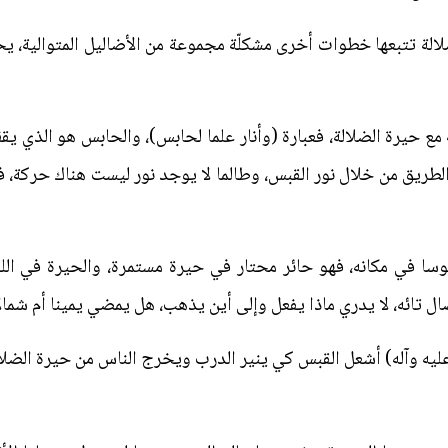
لة تتبعها خطوات أخرى مشكلّة مجموعة من الأضاليل المتوالية، يح
 مع حيرة الضلالة، فعبارة (وأنار علما لحابس)، والحابس هو الذي ي
لطريق من خلال نور القبس، وطالما لا يوجد نور ليست هناك حركة،
وسا في مكانه، فهو حائر محتار في حيرة مستمرة، والحيرة في الل
 تائه، لا يدري ماذا يفعل وإلى أين يذهب، هل يمضي يمينا أم شمال
عليه وآله) أشعل القبس كي ينير الدرب ويخرج الناس من حيرة الضلا