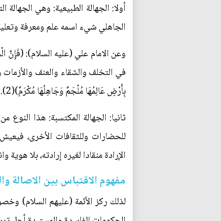
أولا: الجهالة الطبيعية: وهي الجهالة 
الجاهلي شيء اسمه علم ومعرفة وتعليم، 
في التخلف والشقاء والعنف والأزمات والضياع: (فَهُ
بِأَرْضٍ عَالِمُهَا مُلْجَمٌ وَجَاهِلُهَا مُكْرَمٌ)(2).
ثانيا: الجهالة المكتسبة: هذا النوع 
للحضارات وللثقافات الأخرى، فيعيش ا
الإرادة منقادا لغيره إرادته، بلا هوية وان
مفهوم الاقتباس بين الاصالة وال
لذلك ركز الأئمة (عليهم السلام) وخصو
الحكومات الفاسدة والمستبدة أجل ترسي