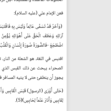
فعن الإمام علي (عليه السلام):
(وَآخَرُ قَدْ تَسَمَّى عَالِماً وَلَيْسَ بِهِ فَاقْتَبَ
آرَائِهِ وَعَطَفَ الْحَقَّ عَلَى أَهْوَائِهِ يُؤْمِنُ ال
اضْطَجَعَ -فَالصُّورَةُ صُورَةُ إِنْسَانٍ وَالْقَلْبُ قَلْ
اقتبس في اللغة، هو الشعلة من النار، 
الصحراء يبحث عن ذلك القبس الذي يضي
يجوز أن ينطفئ حتى لا يتيه المسافر في
لِقَابِسٍ وَأَنَارَ عَلَماً لِحَابِسٍ)(5).