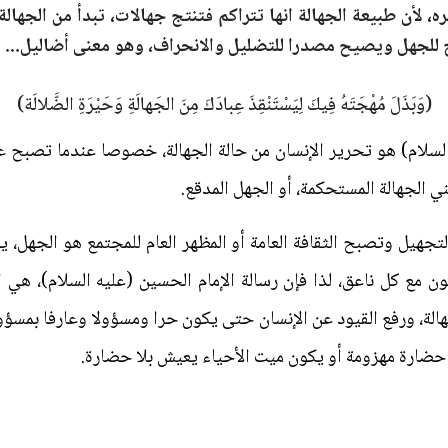
أن طبيعة الجهالة انها تتراكم فتنتج جهالات، تبدأ من الجهالة ال
 للجهل ويصيح مصدرا للتضليل والانحراف، وهو معنى أضاليل...
(وَبَذَلَ مُهْجَتَهُ فِيكَ لِيَسْتَنْقِذَ عِبادَكَ مِنَ الجَهالَةِ وَحَيْرَةِ الضَّلالَة)
لسلام) هو تحرير الإنسان من حالة الجهالة، خصوصا عندما تصبح عامة
يعني الجهالة المستحكمة، أو الجهل المدقع.
لتجهيل وتصبح الثقافة العامة أو المظهر العام للمجتمع هو الجهل
 مع كل ناعق، لذا فإن رسالة الإمام الحسين (عليه السلام)، هي است
الة، ورفع القيود عن الإنسان حتى يكون حرا ومسؤولا وعارفا بمسؤول
 حضارة مهزومة أو يكون ميت الأحياء يعيش بلا حضارة.