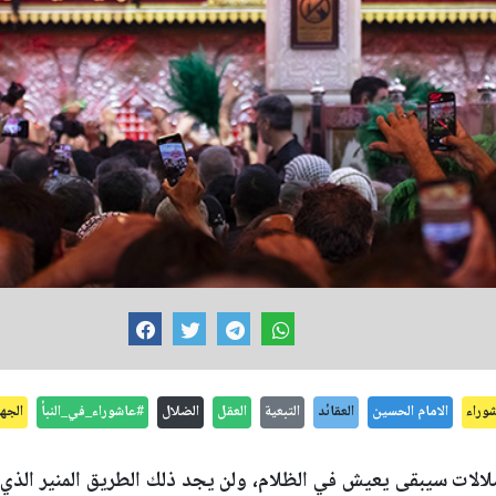
وراء
الامام الحسين
العقائد
التبعية
العقل
الضلال
#عاشوراء_في_النبأ
الجها
الات سيبقى يعيش في الظلام، ولن يجد ذلك الطريق المنير الذي ي