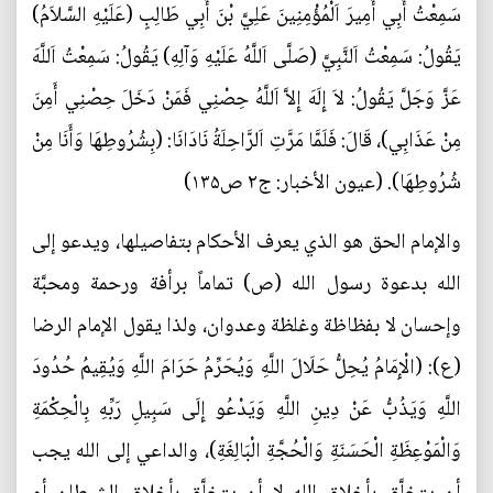
سَمِعْتُ أَبِي أَمِيرَ اَلْمُؤْمِنِينَ عَلِيَّ بْنَ أَبِي طَالِبٍ (عَلَيْهِ السَّلاَمُ)
يَقُولُ: سَمِعْتُ اَلنَّبِيَّ (صَلَّى اَللَّهُ عَلَيْهِ وَآلِهِ) يَقُولُ: سَمِعْتُ اَللَّهَ
عَزَّ وَجَلَّ يَقُولُ: لاَ إِلَهَ إِلاَّ اَللَّهُ حِصْنِي فَمَنْ دَخَلَ حِصْنِي أَمِنَ
مِنْ عَذَابِي)، قَالَ: فَلَمَّا مَرَّتِ اَلرَّاحِلَةُ نَادَانَا: (بِشُرُوطِهَا وَأَنَا مِنْ
شُرُوطِهَا). (عيون الأخبار: ج۲ ص۱۳۵)
والإمام الحق هو الذي يعرف الأحكام بتفاصيلها، ويدعو إلى
الله بدعوة رسول الله (ص) تماماً برأفة ورحمة ومحبَّة
وإحسان لا بفظاظة وغلظة وعدوان، ولذا يقول الإمام الرضا
(ع): (الْإِمَامُ يُحِلُّ حَلَالَ اللَّهِ وَيُحَرِّمُ حَرَامَ اللَّهِ وَيُقِيمُ حُدُودَ
اللَّهِ وَيَذُبُّ عَنْ دِينِ اللَّهِ وَيَدْعُو إِلَى سَبِيلِ رَبِّهِ‌ بِالْحِكْمَةِ
وَالْمَوْعِظَةِ الْحَسَنَةِ وَالْحُجَّةِ الْبَالِغَةِ)، والداعي إلى الله يجب