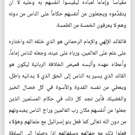
مقياساً وإماماً لعباده ليقيسوا أنفسهم به وعليه لا أن
يتقدَّموه ويجعلون من أنفسهم حكاماً على الناس من دونه
وهم لا يعرفون الخمسة من الطمسة.
فالقائد الإلهي والإمام الرحماني هو الذي خلقه الله واختاره
على علم على العالمين، ورباه على عينه، وجعله للناس إماماً،
وأعطاه عهده وألبسه قميص الخلافة الربانية ليكون هو
القائد الذي يسير به الناس إلى الحق الذي لا يدانيه باطل،
ويعطي من نفسه القدوة والأسوة في كل خصال الخير
والفضيلة، فأين نجد كل ذلك في حكام المسلمين الذين
جعلوا من أنفسهم مكان رب العالمين وراح الناس يعبدونهم
من دون الله تعالى كما فعل بنو إسرائيل مع علمائهم وهؤلاء
فعلوا ذلك مع جهالهم وسفهائهم إذا وصلوا إلى السلطة