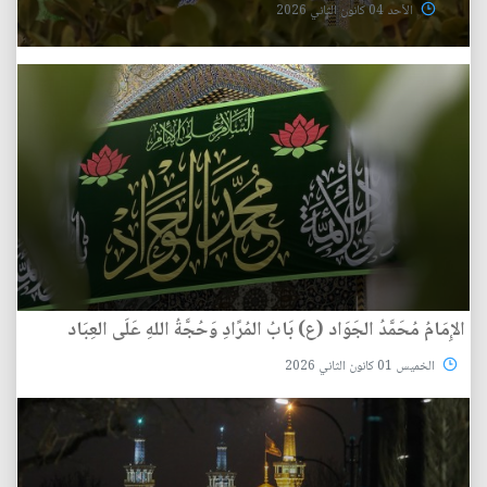
الأحد 04 كانون الثاني 2026
الإِمَامُ مُحَمَّدُ الجَوَاد (ع) بَابُ المُرًادِ وَحُجَّةُ اللهِ عَلَى العِبَاد
الخميس 01 كانون الثاني 2026