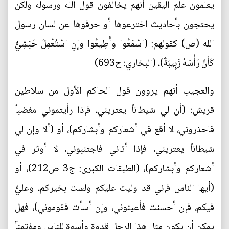
يعلمون علم اليقين أنهم يخالفون قول الله ورسوله ولكن
يحتجون بأحاديث اخترعوها أو حرفوها عن لسان رسول
الله (ص) كقولهم: (اسْمَعُوا وأَطِيعُوا وإنِ اسْتُعْمِلَ حَبَشِيٌّ
كَأنَّ رَأْسَهُ زَبِيبَةٌ)، (البخاري: ح693)
والعجيب أنهم يروون قول الحاكم الأول من سلاطين
قريش: (أن لي شيطاناً يعتريني، فإذا رأيتموني مغضباً
فاحذروني، لا أقع في أشعاركم وأبشاركم)، أو (ألا وإن لي
شيطاناً يعتريني، فإذا أتاني فاجتنبوني، لا أوثر في
أشعاركم وأبشاركم)، (الطبقات الكبرى: ج3 ص212)، أو
(أيها الناس فإني قد وليت عليكم ولست بخيركم، وعليٌّ
فيكم، فإن أحسنت فأعينوني، وإن أسأت فقوموني)، فهل
يمكن أن يكون مثل هذا الرجل قدوة وأسوة للناس ومؤتمناً