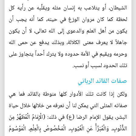
الشيطان، أو يتلاعب به إنسان مثله ويقلِّبه عن رأيه كل
لحظة كما كان مروان الوزغ في حينه، كما أنه يجب أن
يكون من أهل العلم والدعوى إلى الله تعالى، لا أن يكون
جاهلاً لا يعرف معنى الكلالة، وبذلك يدفع عن حمى الله
وحرمه ويقيم في الأمة حدوده ولا يترك أحداً يتجاوز على
تلك الحدود لسبب أو نسب.
صفات القائد الرباني
ولكن إذا كانت تلك الأدوار كلها منوطة بالقائد فما هي
صفاته المثلى التي يمكن لنا أن نعرفه من خلالها خلال حياة
البشر، يقول الإمام الرضا (ع) في ذلك: (الْإِمَامُ الْمُطَهَّرُ مِنَ
الذُّنُوبِ، وَالْمُبَرَّأُ عَنِ الْعُيُوبِ، الْمَخْصُوصُ بِالْعِلْمِ، الْمَوْسُومُ