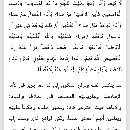
لَا كَيْفَ وَأَنَّى وَهُوَ بِحَيْثُ النَّجْمُ مِنْ يَدِ الْمُتَنَاوِلِينَ وَوَصْفِ
الْوَاصِفِينَ، فَأَيْنَ الِاخْتِيَارُ مِنْ هَذَا؟ وَأَيْنَ الْعُقُولُ عَنْ هَذَا؟
وَأَيْنَ يُوجَدُ مِثْلُ هَذَا؟ أَ تَظُنُّونَ أَنَّ ذَلِكَ يُوجَدُ فِي غَيْرِ آلِ
الرَّسُولِ مُحَمَّدٍ (ص)؟ كَذَبَتْهُمْ وَاللَّهِ أَنْفُسُهُمْ وَمَنَّتْهُمُ
الْأَبَاطِيلَ‌ فَارْتَقَوْا مُرْتَقًى صَعْباً دَحْضاً تَزِلُّ عَنْهُ إِلَى
الْحَضِيضِ أَقْدَامُهُمْ، رَامُوا إِقَامَةَ الْإِمَامِ بِعُقُولٍ حَائِرَةٍ بَائِرَةٍ
نَاقِصَةٍ، وَآرَاءٍ مُضِلَّةٍ فَلَمْ يَزْدَادُوا مِنْهُ إِلَّا بُعْداً).
هنا ينكسر القلم ونرفع الشكوى إلى الله مما جرى في الأمة
الإسلامية ونظرياتهم المختلفة في الخلافة والقيادة
والإمامة حيث اخترعوا قادة ونصبوا خلفاء وحكاماً عليهم
ويظنون أنهم أحسنوا صنعاً، ولكن الواقع الذي وصلنا إليه
يقول غير ذلك تماماً، فلماذا صرنا كل هذه الفرق المتناحرة