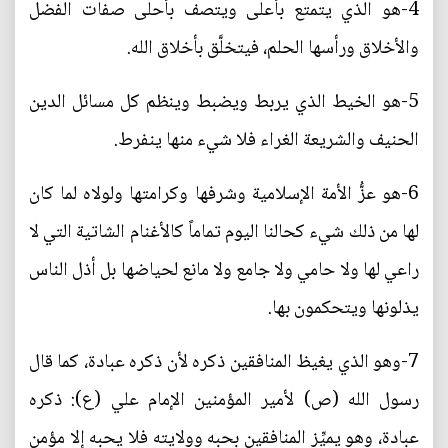
4-هو الذي يتمتع بأعلى ويتصف بأحلى صفات الفضل
والأخلاق ورأسها الحلم، فيتخلَّق بأخلاق الله.
5-هو الخيط الذي يربط ويضبط وينظم كل مسائل الدين
الحنيف والشريعة الغراء فلا شيء منها ينفرط.
6-هو عزُّ الأمة الإسلامية وشرفها وكرامتها ولولاه لما كان
لها من ذلك شيء كحالنا اليوم تماماً كالأغنام الشاتية التي لا
راعي لها ولا حامي ولا جامع ولا مانع لحياضها بل أذل الناس
يذلونها ويتحكمون بها.
7-وهو الذي يغيظ المنافقين ذكره لأن ذكره عبادة، كما قال
رسول الله (ص) لأمير المؤمنين الإمام علي (ع): ذكره
عبادة، وهو يميِّز المنافقين بحبه وولايته فلا يحبه إلا مؤمن