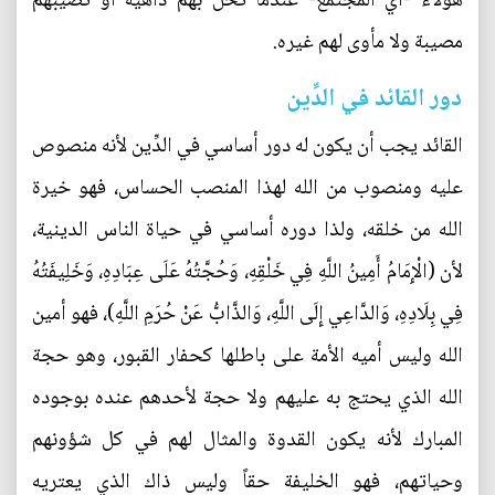
هؤلاء -أي المجتمع- عندما تحلُّ بهم داهية أو تصيبهم
مصيبة ولا مأوى لهم غيره.
دور القائد في الدِّين
القائد يجب أن يكون له دور أساسي في الدِّين لأنه منصوص
عليه ومنصوب من الله لهذا المنصب الحساس، فهو خيرة
الله من خلقه، ولذا دوره أساسي في حياة الناس الدينية،
لأن (الْإِمَامُ أَمِينُ اللَّهِ فِي خَلْقِهِ، وَحُجَّتُهُ عَلَى عِبَادِهِ، وَخَلِيفَتُهُ
فِي بِلَادِهِ، وَالدَّاعِي إِلَى اللَّهِ، وَالذَّابُّ عَنْ حُرَمِ اللَّهِ)، فهو أمين
الله وليس أميه الأمة على باطلها كحفار القبور، وهو حجة
الله الذي يحتج به عليهم ولا حجة لأحدهم عنده بوجوده
المبارك لأنه يكون القدوة والمثال لهم في كل شؤونهم
وحياتهم، فهو الخليفة حقاً وليس ذاك الذي يعتريه