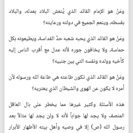
ومَنْ هو الإمام القائد الذي يُنعش البلاد بعدله، والبلاد
بقسطه، وينعم الجميع في دولته ورعايته؟
ومَنْ هو القائد الذي يحبه شعبه حدَّ القداسة، ويطيعونه بكل
حماسة، ولا يخافون جوره لأنه عدل مع أقرب الناس إليه
كأخيه وولده ونفسه التي بين جنبيه؟
ومَنْ هو القائد الذي تكون طاعته هي طاعة الله ورسوله لأن
أمره لا يكون عن الهوى والشيطان الذي يعتريه؟
هذه الأسئلة وكثير غيرها مما يخطر على بال العاقل
المنصف ولا يجد لها جواباً لأنه لا ولن يجد لها مثالاً بعد
رسول الله (ص) إلا في وصيه وأهل بيته الأطهار الأبرار