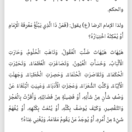
والحكم.
ولذا الإمام الرضا (ع) يقول: (فَمَنْ ذَا الَّذِي يَبْلُغُ مَعْرِفَةَ الْإِمَامِ
أَوْ يُمْكِنُهُ اخْتِيَارُهُ؟
هَيْهَاتَ هَيْهَاتَ ضَلَّتِ الْعُقُولُ، وَتَاهَتِ الْحُلُومُ، وَحَارَتِ
الْأَلْبَابُ، وَخَسَأَتِ الْعُيُونُ‌، وَتَصَاغَرَتِ الْعُظَمَاءُ، وَتَحَيَّرَتِ
الْحُكَمَاءُ، وَتَقَاصَرَتِ الْحُلَمَاءُ، وَحَصِرَتِ الْخُطَبَاءُ، وَجَهِلَتِ
الْأَلِبَّاءُ، وَكَلَّتِ الشُّعَرَاءُ، وَعَجَزَتِ الْأُدَبَاءُ، وَعَيِيَتِ الْبُلَغَاءُ عَنْ
وَصْفِ شَأْنٍ مِنْ شَأْنِهِ، أَوْ فَضِيلَةٍ مِنْ فَضَائِلِهِ، وَأَقَرَّتْ بِالْعَجْزِ
وَالتَّقْصِيرِ، وَكَيْفَ يُوصَفُ بِكُلِّهِ، أَوْ يُنْعَتُ بِكُنْهِهِ، أَوْ يُفْهَمُ
شَيْ‌ءٌ مِنْ أَمْرِهِ، أَوْ يُوجَدُ مَنْ يَقُومُ مَقَامَهُ، وَيُغْنِي غِنَاهُ؟