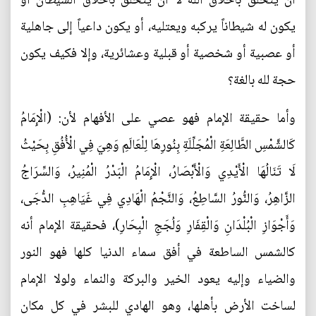
أن يتخلَّق بأخلاق الله لا أن يتخلَّق بأخلاق الشيطان أو
يكون له شيطاناً يركبه ويعتليه، أو يكون داعياً إلى جاهلية
أو عصبية أو شخصية أو قبلية وعشائرية، وإلا فكيف يكون
حجة لله بالغة؟
وأما حقيقة الإمام فهو عصي على الأفهام لأن: (الْإِمَامُ
كَالشَّمْسِ الطَّالِعَةِ الْمُجَلِّلَةِ بِنُورِهَا لِلْعَالَمِ وَهِيَ فِي الْأُفُقِ بِحَيْثُ
لَا تَنَالُهَا الْأَيْدِي وَالْأَبْصَارُ، الْإِمَامُ الْبَدْرُ الْمُنِيرُ، وَالسِّرَاجُ
الزَّاهِرُ، وَالنُّورُ السَّاطِعُ، وَالنَّجْمُ الْهَادِي فِي غَيَاهِبِ الدُّجَى‌،
وَأَجْوَازِ الْبُلْدَانِ وَالْقِفَارِ وَلُجَجِ الْبِحَارِ)، فحقيقة الإمام أنه
كالشمس الساطعة في أفق سماء الدنيا كلها فهو النور
والضياء وإليه يعود الخير والبركة والنماء ولولا الإمام
لساخت الأرض بأهلها، وهو الهادي للبشر في كل مكان