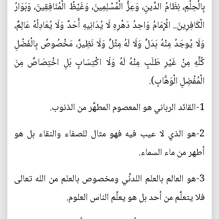
بِالْحِلْمِ، نِظَامُ الدِّينِ، وَعِزُّ الْمُسْلِمِينَ، وَغَيْظُ الْمُنَافِقِينَ، وَبَوَارُ
الْكَافِرِينَ.. الْإِمَامُ وَاحِدُ دَهْرِهِ لَا يُدَانِيهِ أَحَدٌ وَلَا يُعَادِلُهُ عَالِمٌ،
وَلَا يُوجَدُ مِنْهُ بَدَلٌ وَلَا لَهُ مِثْلٌ وَلَا نَظِيرٌ، مَخْصُوصٌ بِالْفَضْلِ
كُلِّهِ مِنْ غَيْرِ طَلَبٍ مِنْهُ لَهُ وَلَا اكْتِسَابٍ بَلِ اخْتِصَاصٌ مِنَ
الْمُفْضِلِ الْوَهَّابِ).
1-القائد الرباني هو المعصوم المطهَّر من الذنوب.
2-هو الذي لا عيب فيه فهو مثال للصفاء والنقاء بل هو
أطهر من ماء السماء.
3-هو العالم بالعلم اللدنِّي ومخصوص بالعلم من الله تعالى
فلا يتعلَّم من أحد بل هو يعلِّم الناس العلوم.