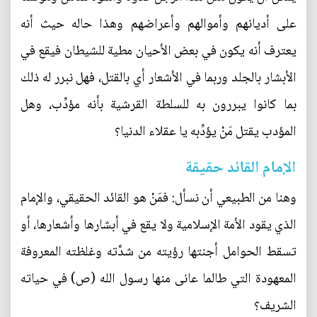
على أديانهم وأموالهم وأعراضهم وهذا حاله حيث أنه
يعترف أنه يكون في بعض الأحيان مطية للشيطان فيقع في
الأبشار بالجلد وربما في الأشعار أي بالقتل، فهل نبرر له ذلك
بما كانوا يبررون به للسلطة القرشية بأنه مؤدِّب، وهل
المؤدب يقتل مَنْ يؤدِّبه يا عقلاء الدنيا؟
الإمام القائد حقيقة
وهنا من الطبيعي أن نسأل: فمَنْ هو القائد الحقيقي، والإمام
الذي يقود الأمة الإسلامية ولا يقع في أبشارها وأشعارها، أو
تسقط الحوامل أجنتها رؤيته من شدَّته وغلظته المعروفة
المعهودة التي طالما عانى منها رسول الله (ص) في حياته
الشريف؟