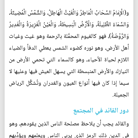
و(الْإِمَامُ السَّحَابُ الْمَاطِرُ وَالْغَيْثُ الْهَاطِلُ‌، وَالشَّمْسُ الْمُضِيئَةُ،
وَالسَّمَاءُ الظَّلِيلَةُ، وَالْأَرْضُ الْبَسِيطَةُ، وَالْعَيْنُ الْغَزِيرَةُ وَالْغَدِيرُ
وَالرَّوْضَةُ)، فهو كالغيوم المحمَّلة بالرحمة وهو غيث وغياث
أهل الأرض، وهو نوره كضوء الشمس يعطي الدفأ والضياء
اللازم لحياة الأحياء، وهو كالسماء التي تحمي الأرض من
النيازك والأرض المنبسطة التي يسهل العيش فيها وعليها لا
سيما إذا كان فيها أنواع العيون والغدران وتُشكِّل الرياض
الجميلة.
دور القائد في المجتمع
والقائد يجب أن يلاحظ مصلحة الناس الذين يقودهم، وهو
في الدين ذلك الرمز الذي يربي الناس ويعلمهم ويؤدِّبهم