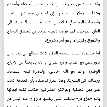
والاستفادة من تجربته الى جانب حسن أخلاقه وأمانته،
وهذا ما يفكر به معظم –إن لم نقل جميعهم- التجار
وأصحاب الرساميل، فالانسان الثقة يعد رأسمالاً يُضاف الى
المال الموجود، فهو فرصة ذهبية لمزيد من تحقيق النجاح
والتفوق والإثراء، وهو أمر مشروع.
أما خديجة؛ الفتاة البعيدة النظر، كانت تتطلع الى تجارة لن
تبور ليس مع الشام، او مع الشرق او الغرب، بحثاً عن الارباح
الوفيرة، وإنما مع الله –تعالى- ولنصرة قيمه السمحاء
ورسالته الى البشرية، وهذا يعزز الاعتقاد بأن خديجة كانت
على دين الحنفية ولم تكن المشركين، فكانت تكتم ايمانها
بالله –عزّوجلّ- فابلغت النبي رغبتها بالزواج منه، ليس من