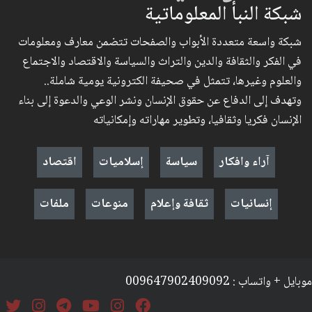
شبكة النبأ المعلوماتية
شبكة واسعة متعددة الأبواب والصفحات تتضمن معارف ومعلومات
في الفكر والثقافة والدين والتراث والسياسة والاقتصاد والاجتماع
والعلوم وغيرها، تتمثل في صحيفة الكترونية يومية شاملة..
وتهدف إلى الدفاع عن حقوق الإنسان ونشر الوعي والدعوة إلى بناء
الإنسان فكريا وثقافيا، وتطوير مهاراته وإمكانياته
آراء وافكار
سياسة
إسلاميات
اقتصاد
إنسانيات
ثقافة وإعلام
منوعات
ملفات
موبايل + واتساب : 009647902409092