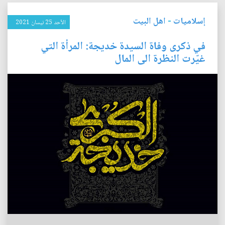
إسلاميات
-
اهل البيت
الأحد 25 نيسان 2021
في ذكرى وفاة السيدة خديجة: المرأة التي
غيّرت النظرة الى المال