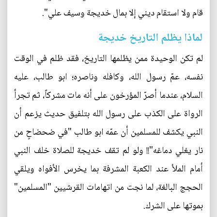
قام ولا استقام ديني إلا بمال خديجة وسيف علي".
لماذا يظلم التاريخ خديجة
لم تكن الوحيدة ممن يظلمها التاريخ، فقد ظلم في الوقت
نفسه، عمّ رسول الله، وكافله وناصره؛ ابو طالب، عليه
السلام، عندما أصرّ المؤرخون على أنه مات مشركاً، ثم تجرأ
الرواة على الكذب على رسول الله بتلفيق حديث يزعم أن
النبي يكشف للمسلمين أن عمّه ابو طالب "في ضحضاحٍ من
نار يغلي دماغه"!! ولو لم تقف خديجة للصلاة خلف النبي
أمام الملأ عند الكعبة المشرفة بما يخرس الأفواه ويلقي
الحجج البالغة، لما نجت من اتهامات القرشيين "المسلمين"
بموتها على الشرك.