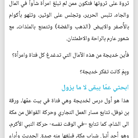
ثروة على ثروتها فتكون ممن لم تبلغ امرأة شأواً في المال
والجاه، تلبس الحرير، وتجلس على الوثير، وتلهو بأكوام
بالأًصفر والابيض (الذهب والفضة) وتتمتع بالملذات، مع
شعور عارم بالراحة والاطمئنان.
فأين خديجة من هذه الآمال التي تدغدغ كل فتاة وامرأة؟
وبِمَ كانت تفكر خديجة؟
ابحثي عمّا يبقى لا ما يزول
هذا هو أول درس لخديجة وهي فتاة في بيت عمّها، ورقة
بن نوفل، تتابع مسار العمل التجاري وحركة القوافل من مكة
الى الشام، كما تتابع –في الوقت نفسه- حركة النبي الأكرم،
وهو أحد أنبل شباب مكة، فبلغها منه صدق الحديث وأداء