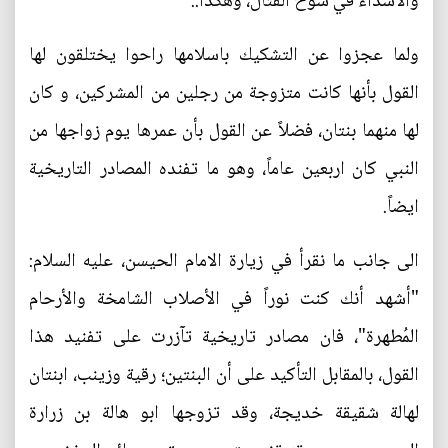
والأشداء في سوح القتال، وهكذا..
ولما عجزوا عن التشكيك باسلامها راحوا يختلقون لها
القول بأنها كانت متزوجة من رجلين من المشركين، و كان
لها منهما بنتان، فضلاً عن القول بأن عمرها يوم زواجها من
النبي كان اربعين عاماً، وهو ما تفنده المصادر التاريخية
ايضاً.
الى جانب ما نقرأ في زيارة الامام الحيسن، عليه السلام:
"أشهد أنك كنت نوراً في الأصلاب الشامخة والأرحام
المُطهرة"، فان مصادر تاريخية تآزرت على تفنيد هذا
القول، بالمقابل التأكيد على أن البنتين؛ رقية وزينب، ابنتان
لهالة شقيقة خديجة، وقد تزوجها ابو هالة بن زرارة