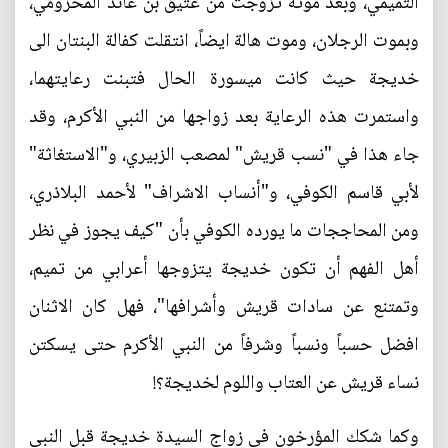
التميمي، وبعد موته تزوجت من عتيق بن عائد المخزومي،
وبموت الرجلان، وموت هالة ايضاً، انتقلت كفالة البنتان الى
خديجة حيث كانت ميسورة الحال فتبنت رعايتهما،
واستمرت هذه الرعاية بعد زواجها من النبي الأكرم، وقد
جاء هذا في "نسب قريش" لمصعب الزبيري، و"الاستغاثة"
لأبي قاسم الكوفي، و"أنساب الاشراف" لأحمد البلاذري،
ومن المحاججات ما يورده الكوفي بأن "كيف يجوز في نظر
أهل الفهم أن تكون خديجة يتزوجها أعرابي من تميم،
وتمتنع عن سادات قريش وأشرافها"، فهل كان الاثنان
افضل حسباً ونسباً وشرفاً من النبي الأكرم حتى يسكتن
نساء قريش عن العتاب واللوم لخديجة؟!
وكما شكك المؤرخون في زواج السيدة خديجة قبل النبي