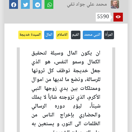
محمد علي جواد تقي
5590
المرأة
النبي محمد
القيم
الاسلام
المال
السيدة خديجة
ان يكون المال وسيلة لتحقيق
الكمال وسمو النفس، هو الذي
جعل خديجة توظف كل ثروتها
للرسالة، وتضع ما لديها من اموال
وممتلكات بين يدي زوجها النبي
الأكرم، الذي تزوجته شاباً لا يملك
شيئاً، ليؤدِ دوره الرسالي
والحضاري بإخراج الناس من
الظلمات الى النور، و يستعين به