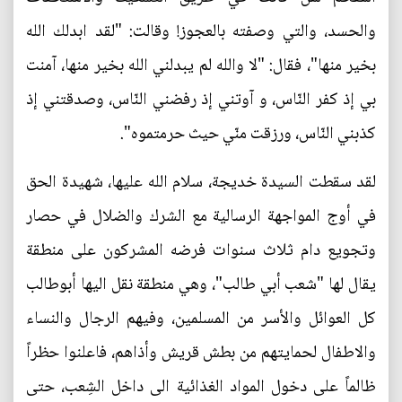
والحسد، والتي وصفته بالعجوز! وقالت: "لقد ابدلك الله
بخير منها"، فقال: "لا والله لم يبدلني الله بخير منها، آمنت
بي إذ كفر النّاس، و آوتني إذ رفضني النّاس، وصدقتني إذ
كذبني النّاس، ورزقت منّي حيث حرمتموه".
لقد سقطت السيدة خديجة، سلام الله عليها، شهيدة الحق
في أوج المواجهة الرسالية مع الشرك والضلال في حصار
وتجويع دام ثلاث سنوات فرضه المشركون على منطقة
يقال لها "شعب أبي طالب"، وهي منطقة نقل اليها أبوطالب
كل العوائل والأسر من المسلمين، وفيهم الرجال والنساء
والاطفال لحمايتهم من بطش قريش وأذاهم، فاعلنوا حظراً
ظالماً على دخول المواد الغذائية الى داخل الشِعب، حتى