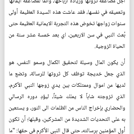
اجل مضاعفة ثروتها وزيادة ارباحها، وانما لمضاعفة ايمانها
وتعميقه في نفسها، فقد عاشت هذه السيدة العظيمة أولى
سنوات زواجها تخوض هذه التجربة الايمانية العظيمة حتى
بُعث النبي في سن الاربعين، اي بعد خمسة عشر سنة من
الحياة الزوجية.
أن يكون المال وسيلة لتحقيق الكمال وسمو النفس، هو
الذي جعل خديجة توظف كل ثروتها للرسالة، وتضع ما
لديها من اموال وممتلكات بين يدي زوجها النبي الأكرم،
الذي تزوجته شاباً لا يملك شيئاً، ليؤدِ دوره الرسالي
والحضاري بإخراج الناس من الظلمات الى النور، و يستعين
به على التحديات الشديدة من المشركين، وقبلها؛ أن تكون
أول المؤمنين برسالته، حتى قال النبي الأكرم في حقها: "ما