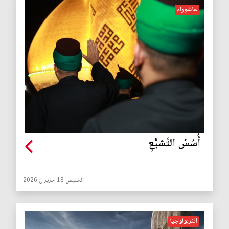
عاشوراء
أُسُسُ التَّشيُّعِ
الخميس 18 حزيران 2026
انثربولوجيا