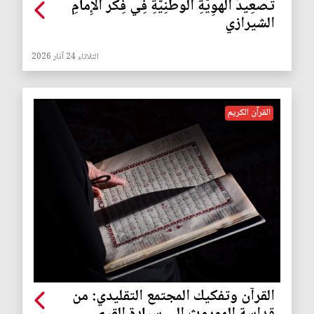
تَصْعِيدُ الهوِيَّةِ الوطنِيَّةِ فِي فِكْر الإِمامِ
الشيرازي
الثلاثاء 24 آذار 2026
القرآن الكريم
القرآن وتفكيك المجتمع التقليدي: من