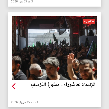
الأحد 05 تموز 2026
عاشوراء
الإِنتماءُ لعاشُوراء.. ممنُوعُ التَّزييفِ
السبت 27 حزيران 2026