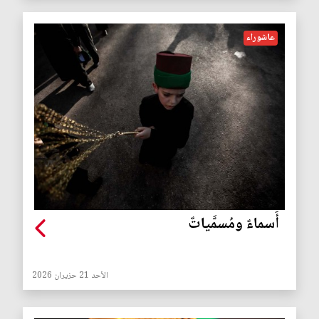
عاشوراء
أَسماءٌ ومُسمَّياتٌ
الأحد 21 حزيران 2026