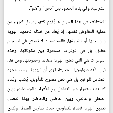
الشرعية، وفي بناء الحدود بين "نحن" و"هم".
الاختلاف في هذا السياق لا يُفهم كتهديد، بل كجزء من
عملية التفاوض نفسها، إذ يُعاد من خلاله تحديد الهوية
وتوسيعها أو تضييقها. فالمجتمعات لا تعيش في انسجام
مطلق، بل في توترات مستمرة بين مكوناتها، وهذه
التوترات هي التي تمنح الهوية معناها وحيويتها. ومن هنا،
فإن الأنثروبولوجيا الحديثة ترى أن الهوية ليست مجرد
انعكاس للواقع، بل هي نص مفتوح للتأويل، يُكتب ويُعاد
كتابته باستمرار عبر التفاعل بين الأفراد والجماعات، وبين
المحلي والعالمي، وبين الماضي والحاضر. بهذا المعنى،
تصبح الهوية فضاءً للتفاوض، حيث تُمارس السلطة ويُنتج