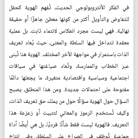
في الفكر الأنثروبولوجي الحديث، تُفهم الهوية كحقل
للتفاوض والتأويل أكثر من كونها معطىً جاهزًا أو حقيقة
نهائية. فهي ليست مجرد انعكاس لانتماء ثابت، بل عملية
معقدة تتداخل فيها السلطة والمعنى، حيث يُعاد تعريف
الذات باستمرار في مواجهة الآخر المختلف. الهوية هنا تُبنى
عبر الخطاب والممارسة، وتُعاد صياغتها في سياقات
اجتماعية وسياسية واقتصادية متغيرة، ما يجعلها دائمًا
مفتوحة على احتمالات جديدة. ومن هذا المنطلق، يصبح
السؤال حول الهوية سؤالًا حول من يملك حق تعريف الذات،
وكيف تُستخدم الرموز والمعاني لتثبيت أو زعزعة هذا
التعريف. فالهوية ليست فقط شأنًا فرديًا، بل هي أيضًا أداة
جماعية تُوظف في الصراع على السلطة، وفي إنتاج