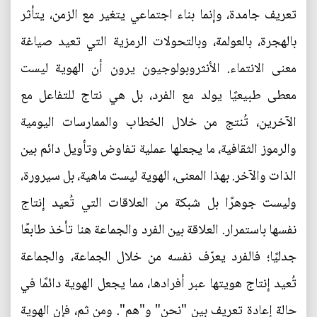
تعريف جامدة، وإنما بناء اجتماعي يتغير مع الزمن، يتأثر
بالهجرة، بالعولمة، وبالتحولات الرمزية التي تعيد صياغة
معنى الانتماء. الأنثروبولوجيون يرون أن الهوية ليست
معطى طبيعيًا يولد مع الفرد، بل هي نتاج للتفاعل مع
الآخرين، تُنتج من خلال الخطاب والممارسات اليومية
والرموز الثقافية، ما يجعلها عملية تفاوض وتأويل دائم بين
الذات والآخر. بهذا المعنى، الهوية ليست ماهية، بل سيرورة،
وليست جوهرًا بل شبكة من العلاقات التي تُعيد إنتاج
نفسها باستمرار. العلاقة بين الفرد والجماعة هنا تأخذ طابعًا
جدليًا؛ فالفرد يعرّف نفسه من خلال الجماعة، والجماعة
تُعيد إنتاج هويتها عبر أفرادها، مما يجعل الهوية دائمًا في
حالة إعادة تعريف بين "نحن" و"هم". ومن ثم، فإن الهوية