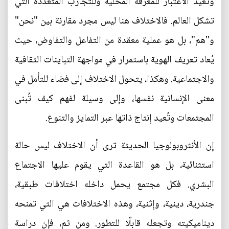
وتعيد الاعتبار للمعرفة المحلية وللتجارب المتعددة التي
تشكل العالم. فالاختلاف هنا ليس مجرد مقارنة بين "نحن"
و"هم"، بل هو عملية معقدة من التفاعل والتفاوض، حيث
يُعاد تعريف الهوية باستمرار في مواجهة التباينات الثقافية
والاجتماعية. وهكذا، يتحول الاختلاف إلى فضاء للتأمل في
معنى الإنسانية نفسها، وإلى وسيلة لفهم كيف تُبنى
المجتمعات وتُعيد إنتاج ذاتها عبر التمايز والتنوع.
إن الأنثروبولوجيا الحديثة ترى أن الاختلاف ليس حالة
استثنائية، بل هو القاعدة التي يقوم عليها الاجتماع
البشري. فكل مجتمع يحمل داخله اختلافات طبقية،
جندرية، دينية، وإثنية، وهذه الاختلافات هي التي تمنحه
ديناميكيته وتجعله قابلًا للتطور. ومن ثم، فإن دراسة