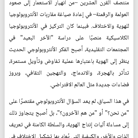
منتصف القرن العشرين –من انهيار الاستعمار إلى صعود
العولمة والرقمنة– في إعادة صياغة مقاربات الأنثروبولوجيا
للهوية والاختلاف. فبينما كان التركيز في الأنثروبولوجيا
الكلاسيكية منصبًا على دراسة "الآخر البعيد" في
المجتمعات التقليدية، أصبح الفكر الأنثروبولوجي الحديث
ينظر إلى الهوية باعتبارها عملية تفاوض وتأويل مستمرة،
تتأثر بالهجرة، والاندماج، والتهجين الثقافي، وبروز
فضاءات جديدة مثل العالم الافتراضي.
في هذا السياق، لم يعد السؤال الأنثروبولوجي مقتصرًا على
"من نحن؟" أو "من هم الآخرون؟"، بل أصبح يتجاوز ذلك
إلى مساءلة آليات إنتاج الهوية، والسلطة الكامنة في تعريف
الذات والآخر، والكيفية التي يُعاد بها تشكيل الاختلاف في