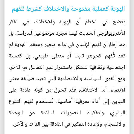
الهوية كعملية مفتوحة والاختلاف كشرط للفهم
يتضح في الختام أن الهوية والاختلاف في الفكر
الأنثروبولوجي الحديث ليسا مجرد موضوعين للدراسة، بل
هما إطاران لفهم الإنسان في عالم متغير ومعقد. الهوية لم
تعد تُفهم كجوهر ثابت أو معطى طبيعي، بل كعملية
اجتماعية وثقافية تتشكل باستمرار عبر التفاعل مع الآخر،
ومع القوى السياسية والاقتصادية التي تعيد صياغة معنى
الانتماء. أما الاختلاف، فقد تحول من كونه علامة على
التباين إلى أداة معرفية أساسية، تُستخدم لفهم التنوع
البشري، ولتفكيك التصورات السائدة عن الوحدة
والانسجام، ولإعادة التفكير في العلاقة بين الذات والآخر.