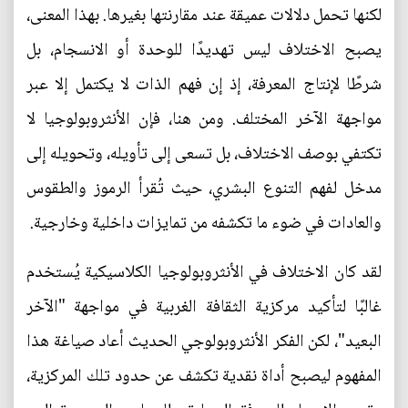
لكنها تحمل دلالات عميقة عند مقارنتها بغيرها. بهذا المعنى،
يصبح الاختلاف ليس تهديدًا للوحدة أو الانسجام، بل
شرطًا لإنتاج المعرفة، إذ إن فهم الذات لا يكتمل إلا عبر
مواجهة الآخر المختلف. ومن هنا، فإن الأنثروبولوجيا لا
تكتفي بوصف الاختلاف، بل تسعى إلى تأويله، وتحويله إلى
مدخل لفهم التنوع البشري، حيث تُقرأ الرموز والطقوس
والعادات في ضوء ما تكشفه من تمايزات داخلية وخارجية.
لقد كان الاختلاف في الأنثروبولوجيا الكلاسيكية يُستخدم
غالبًا لتأكيد مركزية الثقافة الغربية في مواجهة "الآخر
البعيد"، لكن الفكر الأنثروبولوجي الحديث أعاد صياغة هذا
المفهوم ليصبح أداة نقدية تكشف عن حدود تلك المركزية،