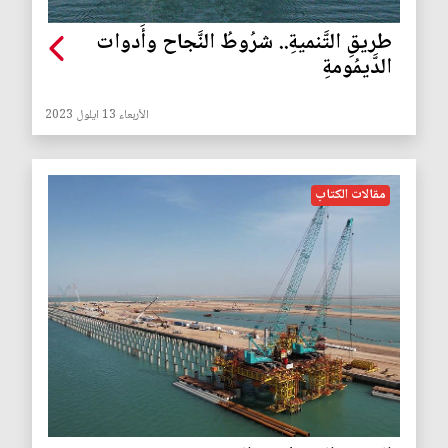
طريقِ التَّنميةِ.. شرُوطُ النَّجاح وأَدوات
الدَّيمُومةِ
الأربعاء 13 ايلول 2023
مقالات الكتاب