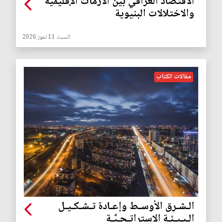
الاقتصاد العراقي بين الأزمات الإقليمية
والاختلالات البنيوية
السبت 11 تموز 2026
مقالات الكتاب
الـشـرق الأوسـط وإعـادة تـشـكـيـل
الـبـيـئـة الإستراتـجـيَّـة