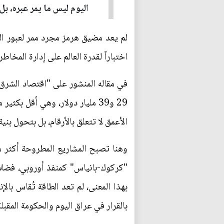
اليوم ليس ما يمر عبره، بل 
لم يعد مضيق هرمز مجرد ممر لعبور النف
اختباراً لقدرة العالم على إدارة المخاط
29 و39 مليار دولار، وهي أقل ب
الأعمق لا تتعلق بالأرقام، بل بتحول ب
وهنا تصبح المشاريع المطروحة أكثر م
"كركوك-بانياس" كمنفذ أوروبي، فضلا
بهذا المعنى، لم تعد الطاقة تُقاس با
بالقرار في عراق اليوم والحكومة المقبل