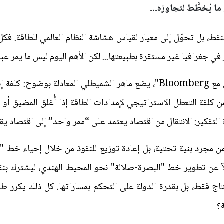
ما يُخطَّط لتجاوزه...
ط، بل تحوّل إلى معيار لقياس هشاشة النظام العالمي للطاقة. فكل أزم
ر في جغرافيا غير مستقرة بطبيعتها... لكن الأهم اليوم ليس ما يمر عبره
في مقاله المنشور على "اقتصاد الشرق مع Bloomberg"، يضع ماهر الشميطلي ال
كثير من كلفة التعطل الاستراتيجي لإمدادات الطاقة إذا أُغلق المضيق 
نية التفكير: الانتقال من اقتصاد يعتمد على “ممر واحد” إلى اقتصاد
ن مجرد بنية تحتية، بل إعادة توزيع للنفوذ من خلال إحياء خط "
ً عن تطوير خط "البصرة-صلالة" نحو المحيط الهندي، ليشترك بنقل
لإنتاج فقط، بل بقدرة الدولة على التحكم بمساراتها. كل ذلك يكرر 
ة؟