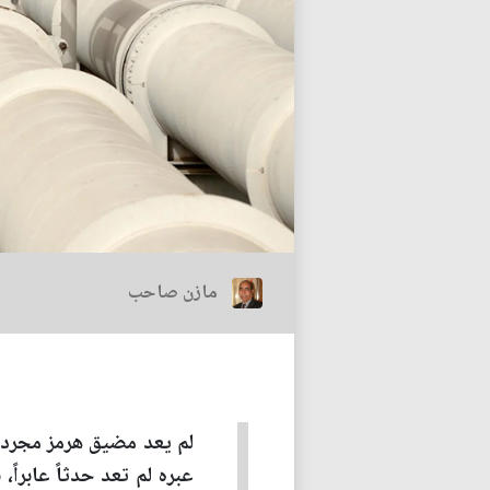
مازن صاحب
لم يعد مضيق هرمز مجرد مم
عبره لم تعد حدثاً عابراً،