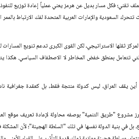
كملف تقني؛ فكل مسار بديل عن هرمز يعني عملياً إعادة توزيع للنفوذ
 تتحرك السعودية والإمارات العربية المتحدة لفك الارتباط بالممر 
 لمركز ثقلها الاستراتيجي، لكن القوى الكبرى تدعم تنويع المسارات 
اقة مثل BP وTotalEnergies التي تتعامل بمنطق خفض المخاطر لا الاصطفاف السياس
أين يقف العراق، ليس كدولة منتجة فقط، بل كعقدة جغرافية ناد
برز مشروع "طريق التنمية" بوصفه محاولة لإعادة تعريف موقع العر
 بل في بنية الدولة نفسها في تلك "السلطة الهجينة"؛ لأن المشكلة 
ثمار، وسلطة هجينة موازية تملك قدرة التأثير على القرار الأمني وا