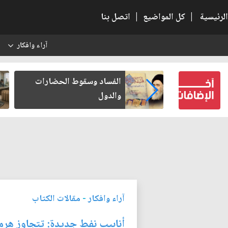
الرئيسية
|
كل المواضيع
|
اتصل بنا
آراء وافكار
س
ط الحضارات
رواتب الموظفين على صفيح
ساخن
آراء وافكار
-
مقالات الكتاب
أنابيب نفط جديدة: تتجاوز هرمز