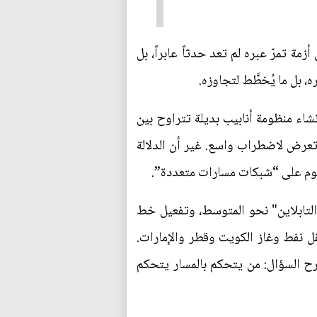
ة تمرّ عبره لم تعد حدثاً عابراً، بل
، بل ما يُخطَّط لتجاوزه.
معادلة بوضوح: كلفة إنشاء منظومة أنابيب بديلة تتراوح بين
أو تعرض لاضطراب واسع. غير أن الدلالة
 يقوم على “شبكات مسارات متعددة”.
التابلاين" نحو المتوسط، وتفعيل خط
 نفط وغاز الكويت وقطر والإمارات.
طرح السؤال: من يتحكم بالمسار يتحكم