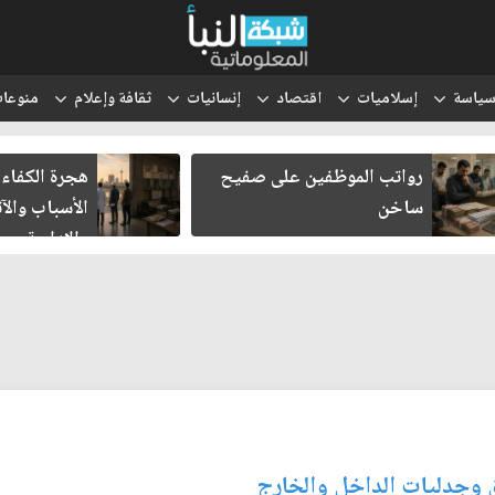
ياسة
إسلاميات
اقتصاد
إنسانيات
ثقافة وإعلام
منوعا
رواتب الموظفين على صفيح
هجرة الكفاءات العر
ساخن
الأسباب والآثار ال
والإدارية
 وجدليات الداخل والخارج