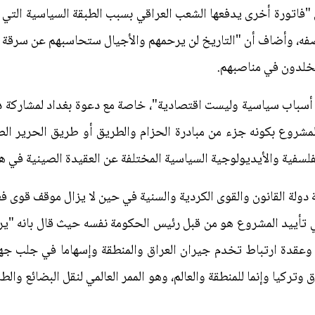
"فاتورة أخرى يدفعها الشعب العراقي بسبب الطبقة السياسية التي
صفه، وأضاف أن "التاريخ لن يرحمهم والأجيال ستحاسبهم عن سرقة ح
يخلدون في مناصبهم.
 أسباب سياسية وليست اقتصادية"، خاصة مع دعوة بغداد لمشاركة د
مشروع بكونه جزء من مبادرة الحزام والطريق أو طريق الحرير الص
فلسفية والأيديولوجية السياسية المختلفة عن العقيدة الصينية في ه
دولة القانون والقوى الكردية والسنية في حين لا يزال موقف قوى فع
 تأييد المشروع هو من قبل رئيس الحكومة نفسه حيث قال بانه "ير
 وعقدة ارتباط تخدم جيران العراق والمنطقة وإسهاما في جلب جهود
ركيا وإنما للمنطقة والعالم، وهو الممر العالمي لنقل البضائع والطا