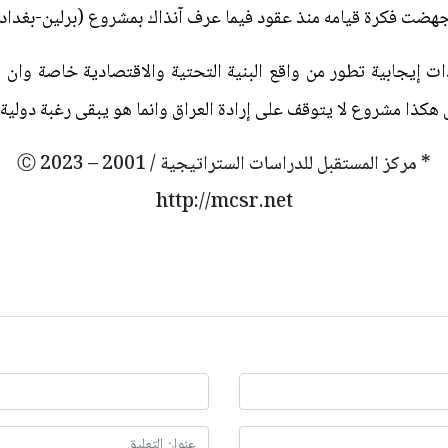
ضت فكرة قيامه منذ عقود فيما عرف آنذاك بمشروع (برلين-بغداد) و
ات إيجابية تطور من واقع البنية التحتية والاقتصادية خاصة وان
هكذا مشروع لا يتوقف على إرادة العراق وانما هو يبقى رغبة دولية 
* مركز المستقبل للدراسات الستراتيجية / 2001 – 2023 Ⓒ
http://mcsr.net