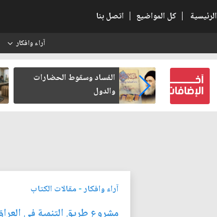
الرئيسية
|
كل المواضيع
|
اتصل بنا
آراء وافكار
س
كتب لنفسه
الفساد وسقوط الحضارات
والدول
آراء وافكار
-
مقالات الكتاب
مشروع طريق التنمية في العراق