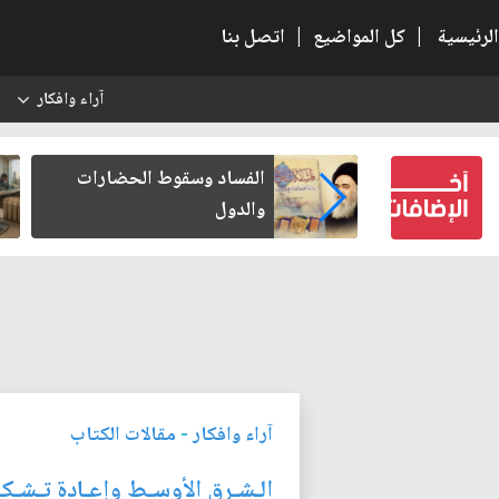
الرئيسية
|
كل المواضيع
|
اتصل بنا
آراء وافكار
س
بعين كتب لنفسه
الفساد وسقوط الحضارات
والدول
آراء وافكار
-
مقالات الكتاب
الـشـرق الأوسـط وإعـادة تـشـكـيـل