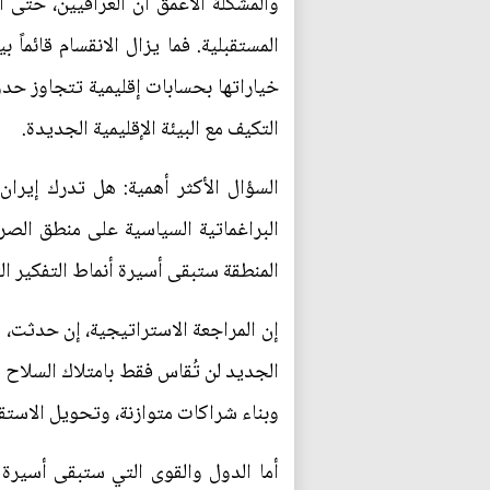
والمشكلة الأعمق أن العراقيين، حتى 
المستقبلية. فما يزال الانقسام قائماً
خياراتها بحسابات إقليمية تتجاوز حدو
التكيف مع البيئة الإقليمية الجديدة.
السؤال الأكثر أهمية: هل تدرك إيرا
البراغماتية السياسية على منطق الصرا
المنطقة ستبقى أسيرة أنماط التفكير ا
إن المراجعة الاستراتيجية، إن حدثت، 
الجديد لن تُقاس فقط بامتلاك السلاح أ
وبناء شراكات متوازنة، وتحويل الاستق
أما الدول والقوى التي ستبقى أسيرة 