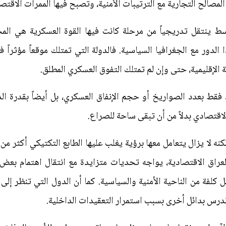
لمصالح التجارية مع الترتيبات الأمنية، وتصبح فيها الممرات الاقتص
 ينتقل تدريجياً من مرحلة كانت فيها القوة العسكرية هي المحد
 الدور مع الجغرافيا السياسية. فالدولة التي تمتلك موقعاً مؤثراً 
ة الإقليمية، حتى وإن لم تمتلك التفوق العسكري المطلق.
فقط بعدد الصواريخ أو حجم الإنفاق العسكري، بل أيضاً بقدرة الدول
اقتصادي بدلاً من أن تبقى ساحة للصراع.
نه لا يزال يتعامل معها برؤية يغلب عليها الطابع التكتيكي أكثر م
لعراق الاقتصادية، يواجه تحديات متزايدة مع انتقال اهتمام بعض ا
ل كلفة من الناحية الأمنية والسياسية. كما أن الدول التي تنظر إل
تدرس بدائل أخرى بسبب استمرار التعقيدات الداخلية.