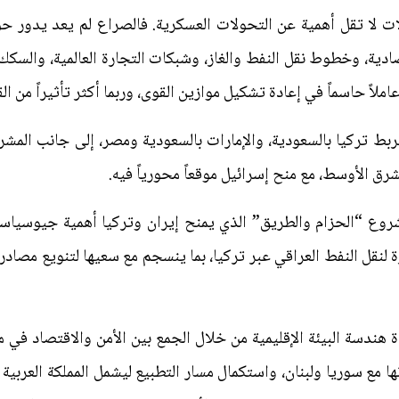
ت لا تقل أهمية عن التحولات العسكرية. فالصراع لم يعد يدور ح
صادية، وخطوط نقل النفط والغاز، وشبكات التجارة العالمية، والسك
عاملاً حاسماً في إعادة تشكيل موازين القوى، وربما أكثر تأثيراً من 
ربط تركيا بالسعودية، والإمارات بالسعودية ومصر، إلى جانب الم
لشرق الأوسط، مع منح إسرائيل موقعاً محورياً فيه.
وع “الحزام والطريق” الذي يمنح إيران وتركيا أهمية جيوسياسية
ة لنقل النفط العراقي عبر تركيا، بما ينسجم مع سعيها لتنويع مصادر
دة هندسة البيئة الإقليمية من خلال الجمع بين الأمن والاقتصاد ف
ها مع سوريا ولبنان، واستكمال مسار التطبيع ليشمل المملكة العربية 