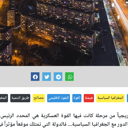
الجغرافيا السياسية
هيمنة
القوة
النفوذ الاقليمي
مصالح
طريق التنمية
الجغر
جياً من مرحلة كانت فيها القوة العسكرية هي المحدد الرئيس،
الدور مع الجغرافيا السياسية... فالدولة التي تمتلك موقعاً مؤثراً 