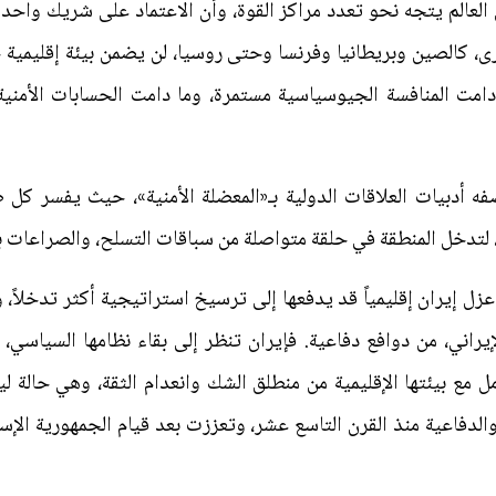
 العالم يتجه نحو تعدد مراكز القوة، وأن الاعتماد على شريك واحد ل
رى، كالصين وبريطانيا وفرنسا وحتى روسيا، لن يضمن بيئة إقليمية خ
 دامت المنافسة الجيوسياسية مستمرة، وما دامت الحسابات الأمن
ه أدبيات العلاقات الدولية بـ«المعضلة الأمنية»، حيث يفسر كل 
، لتدخل المنطقة في حلقة متواصلة من سباقات التسلح، والصراعات بال
ر عزل إيران إقليمياً قد يدفعها إلى ترسيخ استراتيجية أكثر تدخلا
إيراني، من دوافع دفاعية. فإيران تنظر إلى بقاء نظامها السياسي،
 مع بيئتها الإقليمية من منطلق الشك وانعدام الثقة، وهي حالة ل
لدفاعية منذ القرن التاسع عشر، وتعززت بعد قيام الجمهورية الإسل