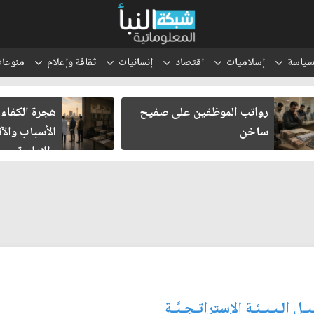
ياسة
إسلاميات
اقتصاد
إنسانيات
ثقافة وإعلام
منوعا
رواتب الموظفين على صفيح
هجرة الكفاءا
ساخن
الأسباب والآث
والإدارية
 الـبـيـئـة الإستراتـجـيَّـة