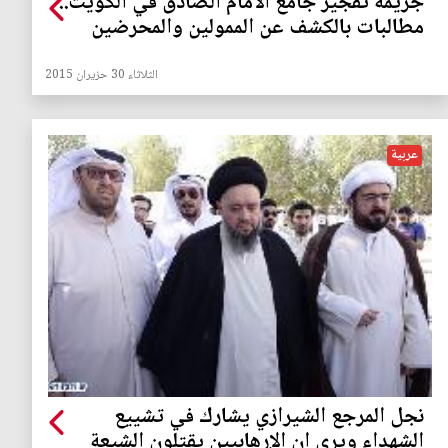
جريمة تفجير جامع الامام الصادق في الكويت..
مطالبات بالكشف عن الممولين والمحرضين
الثلاثاء 30 حزيران 2015
عربية
نجل المرجع الشيرازي يشارك في تشييع
الشهداء ويرى ان الإرهابيين يقتلون الشيعة