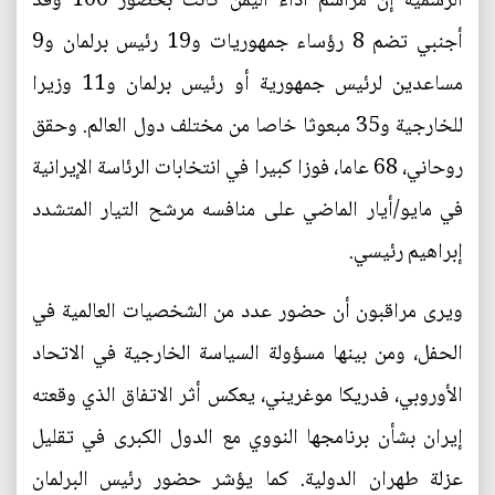
الرسمية إن مراسم أداء اليمن كانت بحضور 100 وقد
أجنبي تضم 8 رؤساء جمهوريات و19 رئيس برلمان و9
مساعدين لرئيس جمهورية أو رئيس برلمان و11 وزيرا
للخارجية و35 مبعوثا خاصا من مختلف دول العالم. وحقق
روحاني، 68 عاما، فوزا كبيرا في انتخابات الرئاسة الإيرانية
في مايو/أيار الماضي على منافسه مرشح التيار المتشدد
إبراهيم رئيسي.
ويرى مراقبون أن حضور عدد من الشخصيات العالمية في
الحفل، ومن بينها مسؤولة السياسة الخارجية في الاتحاد
الأوروبي، فدريكا موغريني، يعكس أثر الاتفاق الذي وقعته
إيران بشأن برنامجها النووي مع الدول الكبرى في تقليل
عزلة طهران الدولية. كما يؤشر حضور رئيس البرلمان