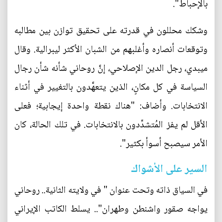
بالإحباط".
وشكك محللون في قدرته على تحقيق توازن بين مطالبه
وتوقعات أنصاره وأغلبهم من الشبان الأكثر ليبرالية. وقال
ميبدي، رجل الدين الإصلاحي، إنَّ روحاني شأنه شأن رجال
السياسة في كل مكانٍ، الذين يتعهَّدون بالتغيير في أثناء
الانتخابات. وأضاف: "هناك نقطة واحدة إيجابية؛ فعلى
الأقل لم يفز المُتشدِّدون بالانتخابات. في تلك الحالة، كان
الأمر سيصبح أسوأ بكثير".
السير على الأشواك
في السياق ذاته وتحت عنوان " في ولايته الثانية.. روحاني
يواجه صقور واشنطن وطهران".. يسلط الكاتب الإيراني