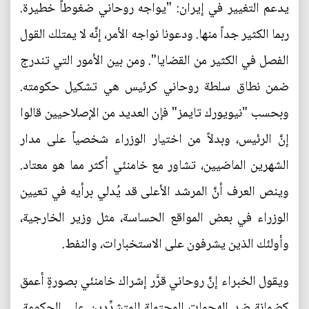
يدعم التغيير في إيران: "يواجه روحاني ضغوطاً خطيرة.
ربما الكثير جداً منها. ودعونا نواجه الأمر، إنَّه لا يمتلك القول
الفصل في الكثير من القضايا". ومن بين الأمور التي تندرج
ضمن نطاق سلطة روحاني كرئيس هي تشكيل حكومته.
وبحسب "نيويورك تايمز" فإن العديد من الإصلاحيين قالوا
إنَّ الرئيس، وبدلاً من اختيار الوزراء شخصياً على مدار
الشهرين الماضيين، تشاور مع خامنئي أكثر مما هو معتاد.
وينص العرف أنَّ المرشد الأعلى قد يُدلي برأيه في تعيين
الوزراء في بعض المواقع الحساسة، مثل وزير الخارجية،
وأولئك الذين يشرفون على الاستخبارات، والنفط.
ويقول الخبراء إنَّ روحاني قرَّر إشراك خامنئي بصورةٍ أعمق
كضمانة ضد الهجمات المحتملة للمتشدِّدين على الحكومة.