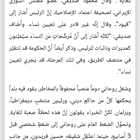
للغاية". وقال محمود صديقي، عضو مجلس الشورى
الإيراني، لصحيفة اعتماد الإصلاحية، إنَّ الرئيس أشار إلى
"قيود"، وقال إنَّه غير قادر على تعيين نساء. وأضاف
صديقي: "لكنَّه أشار إلى أنَّ مُرشَّحاتٍ من النساء سيُعيَّنون
كمديرات ونائبات للرئيس. وذكر أيضاً أنَّ الحكومة قد تتغيَّر
في منتصف الطريق، وفي تلك المرحلة، قد يجري تعيين
نساء".
وشغل روحاني دوماً منصباً محفوفاً بالمخاطر، يقود فيه بلداً
يحكمها كلٌ من حاكمٍ ديني، ورئيسٍ منتخبٍ ديمقراطياً،
وبرلمان. لكنَّ الخبراء يقولون إنَّ هذه لحظةٌ صعبة للغاية.
وتحوَّل الضغط العام على روحاني إلى ضغطٍ شخصي قبل
3 أسابيع، حينما اعتُقِل شقيقه، حسين فريدون، من جانب