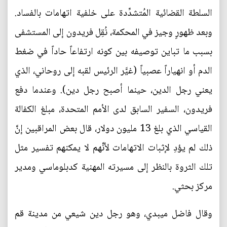
السلطة القضائية المُتشدِّدة على خلفية اتهامات بالفساد.
وبعد ظهورٍ وجيز في المحكمة، نُقِل فريدون إلى المستشفى
بسبب ما تباين توصيفه بين كونه ارتفاعاً حاداً في ضغط
الدم أو انهياراً عصبياً (غيَّر الرئيس لقبه إلى روحاني، الذي
يعني رجل الدين، حينما أصبح رجل دين). وعندما دفع
فريدون، السفير السابق لدى الأمم المتحدة، مبلغ الكفالة
القياسي الذي بلغ 13 مليون دولار، قال بعض المراقبين إنَّ
ذلك لم يؤدِ لإثبات الاتهامات لأنَّهم لا يمكنهم تفسير مثل
تلك الثروة بالنظر إلى مسيرته المهنية كدبلوماسي ومدير
مركز بحثي.
وقال فاضل ميبدي، وهو رجل دين شيعي من مدينة قم