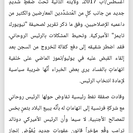
أغسطس/آب 2017، ولايته الثانية تحت ضغطٍ شديدٍ
جديد من جانب كلٍ من المُتشدِّدين المعارضين والكثير من
داعميه الإصلاحيين، وفق ما ذكر تقرير لصحيفة "نيويورك
تايمز" الأميركية. وتحيط المشكلات بالرئيس الروحاني،
فقد اضطر شقيقه إلى دفع كفالة للخروج من السجن بعد
إلقاء القبض عليه في يوليو/تموز الماضي على خلفية
اتهاماتٍ بالفساد يرى بعض الخبراء أنَّها ضريبة سياسية
لإعادة انتخاب الرئيس.
وقادت صفقة نفط رئيسية تفاوض حولها الرئيس روحاني
مع شركةٍ فرنسية إلى اتهاماتٍ له بأنَّه يبيع البلاد بثمنٍ بخس
للمصالح الأجنبية. لا سيما وأن الرئيس الأميركي دونالد
ترامب وقَّع مؤخراً قانون عقوباتٍ جديد يُقوِّض إنجاز