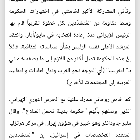
وتأتي المشاركة الأكبر لخامنئي في اختيارات الحكومة
وسط مقاومة من المُتشدِّدين لكل خطوة تقريباً قام بها
الرئيس الإيراني منذ إعادة انتخابه في مايو/أيار. وانتقد
المرشد الأعلى نفسه الرئيس بشأن سياساته الثقافية، قائلاً
إنَّ هذه الحكومة تميل أكثر من اللازم إلى ما يصفه خامنئي
بـ"التغريب" (أي التوجه نحو الغرب ونقل العادات والتقاليد
الغربية إلى المجتمعات الأخرى).
كما خاض روحاني معارك علنية مع الحرس الثوري الإيراني،
الذين وصفهم بأنَّهم "حكومة بديلة تحمل السلاح". وقال
مئير جاودانفر وهو خبير في شؤون إيران في مركز هرتزليا
المتعدد التخصصات في إسرائيل، إن "المتشددين