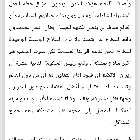
وأضاف "ليعلم هؤلاء الذین یریدون تمزیق خطة العمل
المشترك الشاملة بأنهم سينهون بذلك حياتهم السياسية وأن
العالم سوف لن ينسى نكثهم للعهد"، وقال "نحن مستعدون
دائما للدفاع عن شعبنا ولا نرى السلاح الوسيلة الوحيدة
للدفاع. نحن ندعم قواتنا المسلحة لكن صوت الشعب هو
اكبر سلاح نمتلكه"، وتابع رئيس الحكومة الثانية عشرة أن
إيران "لاتضع أی قیود امام التعاون مع أی من دول العالم
وتمد ید الصداقة لبناء أفضل العلاقات مع دول الجوار"،
وجهة نظر مشتركة، ونقلت وكالة تسنيم للأنباء عنه قوله إنه
"يمكننا التوصل إلى وجهة نظر مشتركة رغم جميع
المشاكل".
في غضون ذلك، انتقدت الخارجية الإيرانية مواقف