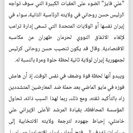
"علي فايز" الضوء على العقبات الكبيرة التي سوف تواجه
الرئيس حسن روحاني في ولايته الرئاسية الثانية، سواء في
إيران نفسها أو الولايات المتحدة التي تسعى إدارة ترامب
لإلغاء الاتفاق النووي لحرمان طهران من مكاسبه
الاقتصادية. وقال قد يكون تنصيب حسن روحانى كرئيس
لجمهورية إيران لولاية ثانية لحظة حلوة ومرة بالنسبة له.
ويبدو أنها لحظة قوة وضعف في نفس الوقت، إذ أن هامش
فوزه في مايو الماضي بعد حملة ضد المعارضين المتشددين
زاد بالتأكيد ثقته، ومع ذلك، ربما لهذا السبب ذاته، تحاول
المؤسسة المحافظة، بقيادة المرشد الأعلى الإيراني علي
خامنئي، إحباط جهوده لترجمة ولايته الانتخابية إلى
سياسات تهدف إلى فتح أبواب إيران اقتصاديا وسياسيا.