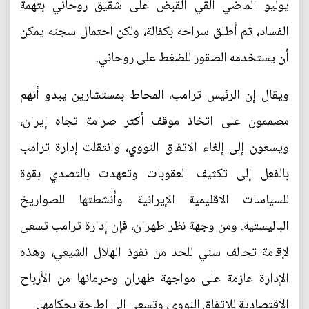
يوليو الماضي ألقي القبض على شقيق روحاني بتهمة
الفساد، ثم أطلق سراحه بكفالة، ولكن احتمال سجنه يمكن
أن يستخدمه الصقور للضغط على روحاني.
ويقال إن الرئيس ترامب، المحاط بمستشارين يبدو أنهم
مصممون على اتخاذ موقف أكثر صرامة تجاه إيران،
ويسعون إلى إلغاء الاتفاق النووي، وانتقلت إدارة ترامب
بالفعل إلى تكثيف العقوبات وتعهدت بالتصدي بقوة
للسياسات الاقليمية الإيرانية وأنشطتها للصواريخ
الباليستية. ومن وجهة نظر طهران، فإن إدارة ترامب تسعى
لإقامة تحالف سني للحد من نفوذ الهلال الشيعي، وهذه
الإدارة عازمة على مواجهة طهران وحرمانها من الأرباح
الاقتصادية للاتفاق النووي، وتسعى إلى إطاحة بحكامها.