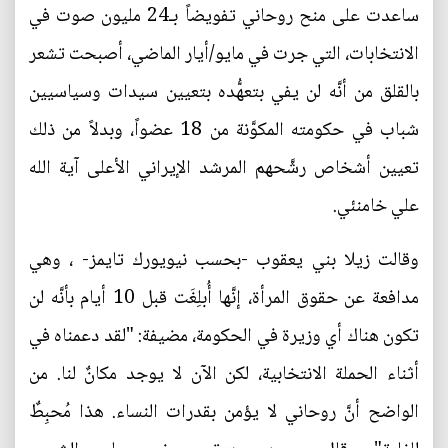
ساعدت على منح روحاني تفويضاً بـ24 مليون صوت في
الانتخابات، التي جرت في مايو/أيار الماضي، أصبحت تشعر
بالقلق من أنَّه لن يفي بتعهُّده بتعيين سيدات وسياسيين
شباب في حكومته المكوَّنة من 18 عضواً، وبدلاً من ذلك
تعيين أشخاص رشَّحهم المرشد الإيراني الأعلى آية الله
علي خامنئي.
وقالت زيلا بني يعقوب -بحسب نيويورك تايمز- ، وهي
مدافعة عن حقوق المرأة، إنَّها أُبلِغَت قبل 10 أيام بأنَّه لن
تكون هناك أي وزيرة في الحكومة، مضيفة: "لقد دعمناه في
أثناء الحملة الانتخابية، لكن الآن لا يوجد مكانٌ لنا. من
الواضح أنَّ روحاني لا يؤمن بقدرات النساء. هذا مُحبِطٌ