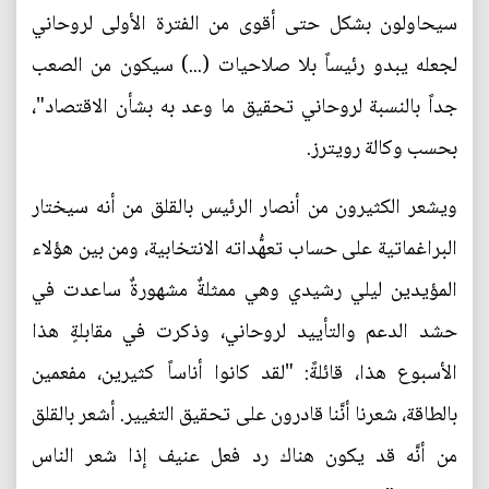
سيحاولون بشكل حتى أقوى من الفترة الأولى لروحاني
لجعله يبدو رئيساً بلا صلاحيات (...) سيكون من الصعب
جداً بالنسبة لروحاني تحقيق ما وعد به بشأن الاقتصاد"،
بحسب وكالة رويترز.
ويشعر الكثيرون من أنصار الرئيس بالقلق من أنه سيختار
البراغماتية على حساب تعهُّداته الانتخابية، ومن بين هؤلاء
المؤيدين ليلي رشيدي وهي ممثلةٌ مشهورةٌ ساعدت في
حشد الدعم والتأييد لروحاني، وذكرت في مقابلةٍ هذا
الأسبوع هذا، قائلةً: "لقد كانوا أناساً كثيرين، مفعمين
بالطاقة، شعرنا أنَّنا قادرون على تحقيق التغيير. أشعر بالقلق
من أنَّه قد يكون هناك رد فعل عنيف إذا شعر الناس