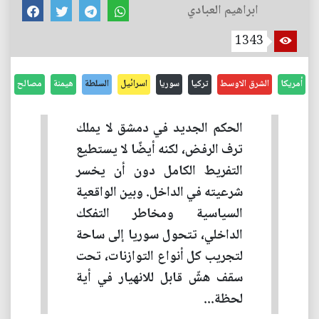
ابراهيم العبادي
1343
أمريكا
الشرق الاوسط
تركيا
سوريا
اسرائيل
السلطة
هيمنة
مصالح
الحكم الجديد في دمشق لا يملك
ترف الرفض، لكنه أيضًا لا يستطيع
التفريط الكامل دون أن يخسر
شرعيته في الداخل. وبين الواقعية
السياسية ومخاطر التفكك
الداخلي، تتحول سوريا إلى ساحة
لتجريب كل أنواع التوازنات، تحت
سقف هشّ قابل للانهيار في أية
لحظة...