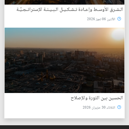
الـشـرق الأوسـط وإعـادة تـشـكـيـل الـبـيـئـة الإستراتـجـيَّـة
الأثنين 06 تموز 2026
الحسين بين الثورة والإصلاح
الثلاثاء 30 حزيران 2026