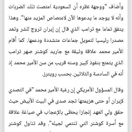
وأضاف "ووجهة نظره أن السعودية امتصت تلك الضربات
وأنه لا يوجد ما يدعوها الآن لامتصاص المزيد منها". وهذا
يتفق تماما مع ترامب الذي قال إن إيران تروج للشر وتعد
مصدرا رئيسيا لتمويل جماعات متشددة ودعمها. كما أقام
الأمير محمد علاقة وثيقة مع جاريد كوشنر صهر ترامب
الذي يتمتع بنفوذ كبير وسنه قريب من سن الأمير محمد إذ
أنه في السادسة والثلاثين. بحسب رويترز.
وقال المسؤول الأمريكي إن رغبة الأمير محمد "في التصدي
لإيران أو حتى هزيمتها تجد صدى في البيت الأبيض حيث
حقق ولي العهد إنجازا يحظى بالإعجاب في صياغة علاقة
مع أسرة كوشنر التي تنتمي لجيله". وقد تناول كوشنر