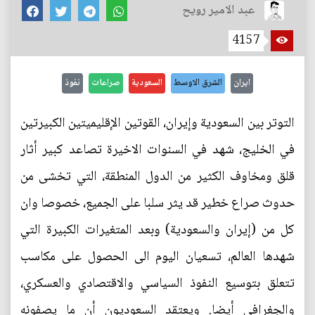
عبد الامير رويح
4157
ايران
الشرق الاوسط
السعودية
صراعات
نفوذ
التوتر بين السعودية وإيران، القوتين الإقليميتين الكبيرتين
في الخليج، شهد في السنوات الاخيرة تصاعد كبير أثار
قلق ومخاوف الكثير من الدول المنطقة، التي تخشى من
حدوث صراع خطير قد يثر سلبا على الجميع، خصوصا وان
كل من (إيران والسعودية) وبعد المتغيرات الكبيرة التي
شهدها العالم، تسعيان اليوم الى الحصول على مكاسب
تتعلق بتوسيع النفوذ السياسي والاقتصادي والعسكري،
والجغرافي أيضا. ويعتقد السعوديون أن ما يصفونه