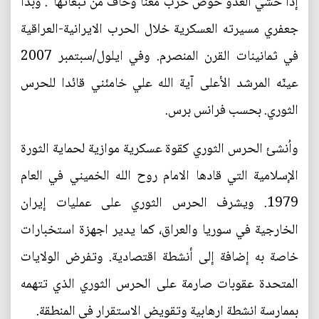
إذا خشي العدو خوض حرب معنا وخاف من تبعاتها". وبدأ
جعفري مسيرته العسكرية خلال الحرب الايرانية-العراقية
في ثمانينات القرن المنصرم. وفي ايلول/سبتمبر 2007
عينّه المرشد الأعلى آية الله علي خامئني قائدا للحرس
الثوري. بحسب فرانس برس.
واُنشئ الحرس الثوري كقوة عسكرية موازية لحماية الثورة
الإسلامية التي قادها الامام روح الله الخميني في العام
1979. ويشرف الحرس الثوري على عمليات إيران
الخارجية في سوريا والعراق، كما يدير اجهزة استخبارات
خاصة به إضافة إلى أنشطة اقتصادية. وتفرض الولايات
المتحدة عقوبات صارمة على الحرس الثوري الذي تتهمه
بممارسة انشطة ارهابية وتقويض الاستقرار في المنطقة.