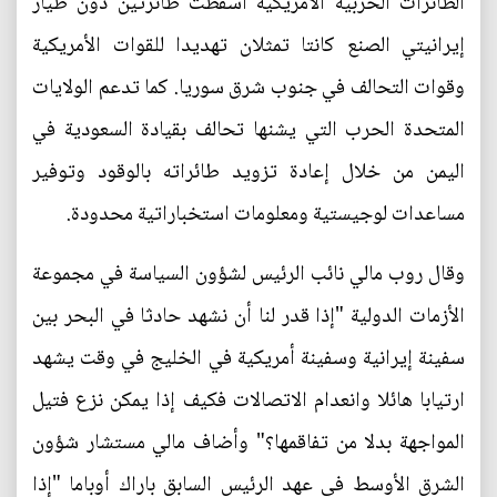
الطائرات الحربية الأمريكية أسقطت طائرتين دون طيار
إيرانيتي الصنع كانتا تمثلان تهديدا للقوات الأمريكية
وقوات التحالف في جنوب شرق سوريا. كما تدعم الولايات
المتحدة الحرب التي يشنها تحالف بقيادة السعودية في
اليمن من خلال إعادة تزويد طائراته بالوقود وتوفير
مساعدات لوجيستية ومعلومات استخباراتية محدودة.
وقال روب مالي نائب الرئيس لشؤون السياسة في مجموعة
الأزمات الدولية "إذا قدر لنا أن نشهد حادثا في البحر بين
سفينة إيرانية وسفينة أمريكية في الخليج في وقت يشهد
ارتيابا هائلا وانعدام الاتصالات فكيف إذا يمكن نزع فتيل
المواجهة بدلا من تفاقمها؟" وأضاف مالي مستشار شؤون
الشرق الأوسط في عهد الرئيس السابق باراك أوباما "إذا