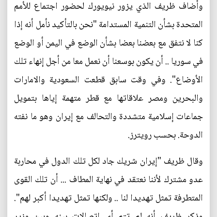
وأضاف ظريف الذي يزور نيويورك لحضور اجتماع للأمم
المتحدة بشأن التنمية المستدامة "نحن بالتأكيد نأمل أنه إذا
كنا لا نتفق مع بعضنا بعضا بشأن الوضع في اليمن أو الوضع
في سوريا .. أن يكون بوسعنا أن نعمل معا من أجل إنهاء تلك
الأوضاع". وفي وقت سابق قطعت السعودية والامارات
والبحرين ومصر علاقاتها مع قطر متهمة إياها بتمويل
جماعات إسلامية متشددة والتحالف مع إيران وهو ما نفته
الدوحة. بحسب رويترز.
وقال ظريف "إيران شريك جاد لكل تلك الدول في محاربة
عدو مشترك لأننا نعتقد في نهاية المطاف ... أن تلك القوى
المتطرفة تمثل تهديدا لنا .. ولكنها تمثل تهديدا أكبر لهم".
وذكر ظريف أنه لم تتم أي اتصالات بينه وبين وزير