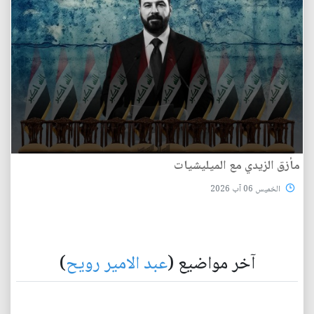
مأزق الزيدي مع الميليشيات
الخميس 06 آب 2026
آخر مواضيع (
عبد الامير رويح
)