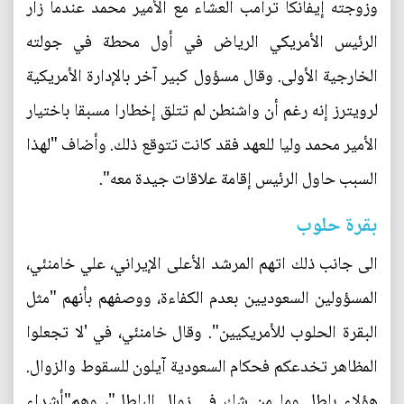
وزوجته إيفانكا ترامب العشاء مع الأمير محمد عندما زار
الرئيس الأمريكي الرياض في أول محطة في جولته
الخارجية الأولى. وقال مسؤول كبير آخر بالإدارة الأمريكية
لرويترز إنه رغم أن واشنطن لم تتلق إخطارا مسبقا باختيار
الأمير محمد وليا للعهد فقد كانت تتوقع ذلك. وأضاف "لهذا
السبب حاول الرئيس إقامة علاقات جيدة معه".
بقرة حلوب
الى جانب ذلك اتهم المرشد الأعلى الإيراني، علي خامنئي،
المسؤولين السعوديين بعدم الكفاءة، ووصفهم بأنهم "مثل
البقرة الحلوب للأمريكيين". وقال خامنئي، في 'لا تجعلوا
المظاهر تخدعكم فحكام السعودية آيلون للسقوط والزوال.
هؤلاء باطل وما من شك في زوال الباطل"، وهم"أشداء