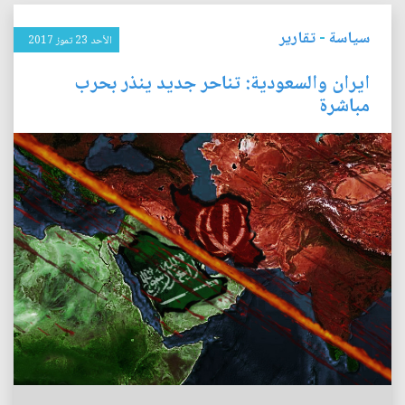
سياسة
-
تقارير
الأحد 23 تموز 2017
ايران والسعودية: تناحر جديد ينذر بحرب
مباشرة