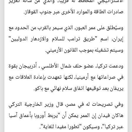
الاستراتيجي المخطط له قريبا، والذي من شأنه تعزيز
صادرات الطاقة والموارد الأخرى عبر جنوب القوقاز.
وسيُطلق على ممر العبور، الذي سيمر بالقرب من الحدود مع
إيران، اسم "طريق ترامب للسلام والازدهار الدوليين"
وسيتم تشغيله بموجب القانون الأرميني.
ودعمت تركيا، عضو حلف شمال الأطلسي ، أذربيجان بقوة
في صراعاتها مع أرمينيا، لكنها تعهدت بإعادة العلاقات مع
يريفان بعد توقيعها اتفاق سلام نهائي مع باكو.
وفي تصريحات له في مصر، قال وزير الخارجية التركي
هاكان فيدان إن الممر يمكن أن "يربط أوروبا بأعماق آسيا
عبر تركيا"، وسيكون "تطورا مفيدا للغاية".