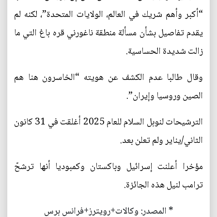
“أكبر وأهم شريك في العالم، الولايات المتحدة”، لكنه لم
يقدم تفاصيل بشأن مسألة منطقة ناغورني قره باغ التي ما
زالت شديدة الحساسية.
وقال طالبا عدم الكشف عن هويته “الخاسرون هنا هم
الصين وروسيا وإيران”.
الترشيحات لنوبل السلام للعام 2025 أغلقت في 31 كانون
الثاني/يناير ولم تعلن بعد.
مؤخرا أعلنت إسرائيل وباكستان وكمبوديا أنها ترشحّ
ترامب لنيل هذه الجائزة.
* المصدر: وكالات+رويترز+فرانس برس