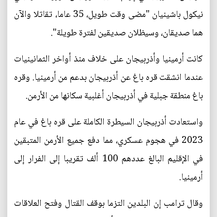
نيكول باشينيان "مضى وقت طويل، 35 عاما، تقاتلا والآن
هما صديقان، وسيظلان صديقين لفترة طويلة".
كانت أرمينيا وأذربيجان على خلاف منذ أواخر الثمانينيات
عندما انشقت قره باغ عن أذربيجان بدعم من أرمينيا. وقره
باغ منطقة جبلية في أذربيجان أغلبية سكانها من الأرمن.
واستعادت أذربيجان السيطرة الكاملة على قره باغ في عام
2023 في هجوم عسكري، مما دفع جميع الأرمن المتبقين
في الإقليم البالغ عددهم 100 ألف تقريبا إلى الفرار إلى
أرمينيا.
وقال ترامب إن البلدين التزما بوقف القتال وفتح العلاقات