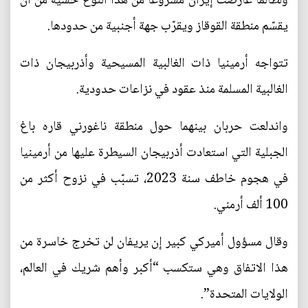
ولطالما عارضت إيران مشروعا من هذا النوع خشية من أن
يقسّم منطقة القوقاز ويقرّب جهة أجنبية من حدودها.
تتواجه أرمينيا ذات الغالبية المسيحية وأذربيجان ذات
الغالبية المسلمة منذ عقود في نزاعات حدودية.
واندلعت حربان بينهما حول منطقة ناغورني قاره باغ
الجبلية التي استعادت أذربيجان السيطرة عليها من أرمينيا
في هجوم خاطف سنة 2023، تسبّب في نزوح أكثر من
100 ألف أرمني.
وقال مسؤول أميركي كبير إن يريفان لن تخرج خاسرة من
هذا الاتفاق وهي ستكسب “أكبر وأهم شريك في العالم،
الولايات المتحدة”.