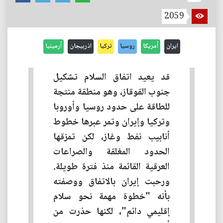
2059
ايران
أمريكا
روسيا
تركيا
اذربيجان
أرمينيا
قد يعيد اتفاق السلام تشكيل
جنوب القوقاز، وهو منطقة منتجة
للطاقة على حدود روسيا وأوروبا
وتركيا وإيران وتمر عبرها خطوط
أنابيب نفط وغاز، لكن تمزقها
الحدود المغلقة والصراعات
العرقية القائمة منذ فترة طويلة.
ورحبت إيران بالاتفاق ووصفته
بأنه "خطوة مهمة نحو سلام
إقليمي دائم"، لكنها حذرت من