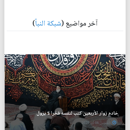
آخر مواضيع (
شبكة النبأ
)
خادم زوار الأربعين كتب لنفسه فخرا لا يزول
الخميس 06 آب 2026