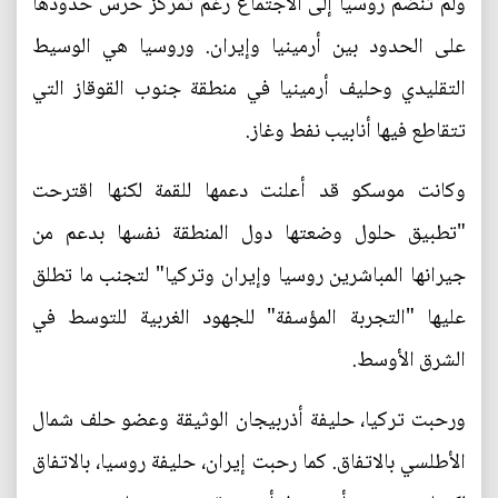
ولم تنضم روسيا إلى الاجتماع رغم تمركز حرس حدودها
على الحدود بين أرمينيا وإيران. وروسيا هي الوسيط
التقليدي وحليف أرمينيا في منطقة جنوب القوقاز التي
تتقاطع فيها أنابيب نفط وغاز.
وكانت موسكو قد أعلنت دعمها للقمة لكنها اقترحت
"تطبيق حلول وضعتها دول المنطقة نفسها بدعم من
جيرانها المباشرين روسيا وإيران وتركيا" لتجنب ما تطلق
عليها "التجربة المؤسفة" للجهود الغربية للتوسط في
الشرق الأوسط.
ورحبت تركيا، حليفة أذربيجان الوثيقة وعضو حلف شمال
الأطلسي بالاتفاق. كما رحبت إيران، حليفة روسيا، بالاتفاق