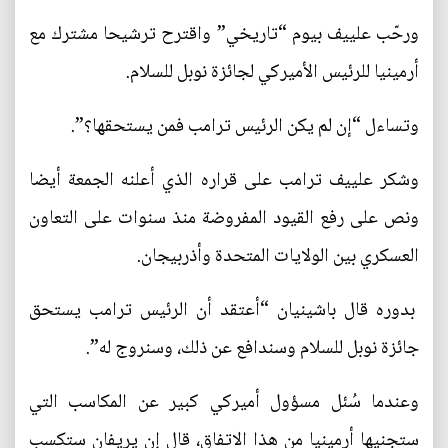
ورحّب علييف بيوم “تاريخي” واقترح ترشيحا مشترك مع
أرمينيا للرئيس الأميركي لجائزة نوبل للسلام.
وتساءل “إن لم يكن الرئيس ترامب فمن يستحقها؟”.
وشكر علييف ترامب على قراره الذي أعلنه الجمعة أيضا
ونص على رفع القيود المفروضة منذ سنوات على التعاون
العسكري بين الولايات المتحدة وأذربيجان.
بدوره قال باشينيان “أعتقد أن الرئيس ترامب يستحق
جائزة نوبل للسلام وسندافع عن ذلك، وسنروج له”.
وعندما سُئل مسؤول أميركي كبير عن المكاسب التي
ستجنيها أرمينيا من هذا الاتفاق، قال إن يريفان ستكسب