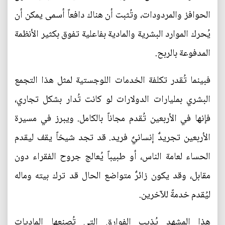
الحوافز والمردودات، وتُثبت أن هناك دافعاً أسمى يمكن أن
يُحرك الموارد البشرية والمادية بفاعلية تفوق بكثير الأنظمة
المدفوعة بالربح.
فبينما تُقدر تكلفة الخدمات اللوجستية لمثل هذا التجمع
البشري بمليارات الدولارات لو كانت تُدار بشكل تجاري،
فإنها في الأربعين تُقدم مجاناً بالكامل. ويبرز في مسيرة
الأربعين تجريدٌ إنسانيٌ فريد. قد تجد شيخاً يقف ليقدم
الحساء لعامة الناس، أو طبيباً يُعالج جروح الفقراء دون
مقابل، وقد يكون زائرٌ متواضع الحال قد ترك بيته وماله
ليُقدم خدمةً للآخرين.
هذا المشهد يُذيب الفوارق التي تُصنعها الماديات