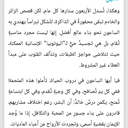
وهكذا، تُسدل الأربعون ستارها كل عام، لكن قصص الزائر
والخادم تبقى محفورةً في الذاكرة، لتُشكل نبراساً يهتدي به
الساعون نحو بناء عالمٍ أفضل. إنها ليست مجرد مناسبةٍ
تُقام، بل هي تجسيدٌ حيٌّ لـ"اليوتوبيا" الإنسانية الممكنة،
حيث تتلاشى حواجز الطبقات، وتتآلف القلوب على مبدأ
العطاء غير المشروط.
فيا أيها الساعون في دروب الحياة، تأملوا هذه الملحمة!
ففي كل يدٍ تُصافح، وفي كل وجبةٍ تُقدم، وفي كل ابتسامةٍ
تُمنح، يكمن درسٌ خالدٌ: أن البشر، رغم اختلاف مشاربهم،
قادرون على بناء جسورٍ من المحبة والتكافل، إذا ما وُجد
الإيمان بقضيةٍ أسمى، وتجردت الأرواح من أعباء الماديات.