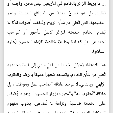
إن ما يربط الزائر بالخادم في الأربعين ليس مجرد واجب أو
تقليد، بل هو نسيجٌ معقدٌ من الدوافع العميقة وغير
التقليدية، التي تُعلي من شأن الروح وتُخفت أصوات الأنا. لا
يُقدم الخادم خدمته للزائر كعملٍ مأجور أو كواجبٍ
اجتماعي، بل كعبادةٍ وطاعةٍ خالصة للإمام الحسين (عليه
السلام).
هذا الاعتقاد يُحوّل الخدمة من فعلٍ مادي إلى قيمة وجودية
تُعلي من شأن الخادم، وتمنحه شعوراً عميقاً بالرضا والتقرب
الإلهي. وبالتالي، لا توجد علاقة "صاحب عمل وموظف"، بل
علاقة "مُتقرب لله" و"متبرك بزوار الحسين"، وهو ما يُضفي
على الخدمة قدسيةً ونزاهةً لا تُضاهى. يذوب مفهوم