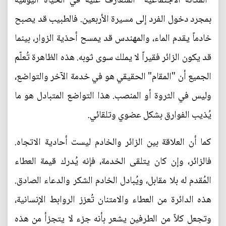
"المكانة الاجتماعية" المتعارف عليه في الحياة اليومية
بمجرد دخول الفرد إلى مسيرة الأربعين. فالطبيب قد يصبح
خادماً يقدم الماء، والمهندس قد يمسح أحذية الزوار، بينما
قد يكون الزائر فقيراً لا يملك سوى ثوبه. هذه الظاهرة تُعلّم
الجميع أن "المقام" الحقيقي هو في خدمة الآخر والتواضع،
وليس في الثروة أو المنصب. هذا التواضع المتبادل هو ما
يُذيب الفوارق بشكل عضوي وتلقائي.
كما أن العلاقة بين الزائر والخادم ليست أحادية الاتجاه.
فالزائر، وإن كان يتلقى الخدمة، فإنه يُدرك قيمة العطاء
المُقدم له بلا مقابل، ويُبادل الخادم الشكر والدعاء الصادق.
هذه الدائرة من العطاء والامتنان تُعزز الروابط الإنسانية،
وتجعل كلاً من الطرفين يشعر بأنه جزء لا يتجزأ من هذه