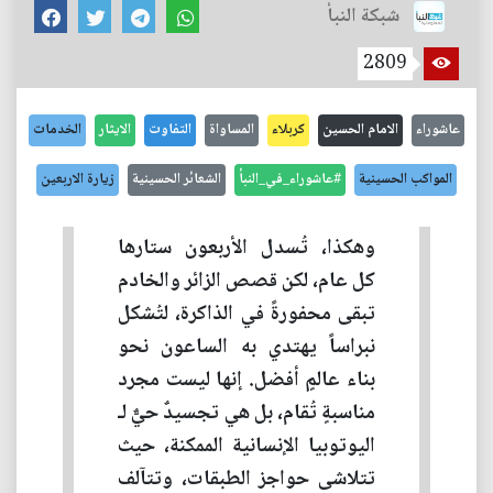
شبكة النبأ
2809
عاشوراء
الامام الحسين
كربلاء
المساواة
التفاوت
الايثار
الخدمات
المواكب الحسينية
#عاشوراء_في_النبأ
الشعائر الحسينية
زيارة الاربعين
وهكذا، تُسدل الأربعون ستارها
كل عام، لكن قصص الزائر والخادم
تبقى محفورةً في الذاكرة، لتُشكل
نبراساً يهتدي به الساعون نحو
بناء عالمٍ أفضل. إنها ليست مجرد
مناسبةٍ تُقام، بل هي تجسيدٌ حيٌّ لـ
اليوتوبيا الإنسانية الممكنة، حيث
تتلاشى حواجز الطبقات، وتتآلف