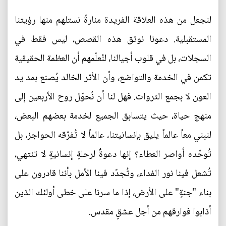
لنجعل من هذه العلاقة الفريدة منارةً نستلهم منها رؤيتنا
المستقبلية. دعونا نوثق هذه القصص، ليس فقط في
السجلات، بل في قلوب أجيالنا، لنُعلّمهم أن العظمة الحقيقية
تكمن في الخدمة والتواضع، وأن الأثر الخالد يُصنع بمد يد
العون لا بجمع الثروات. فهل لنا أن نُحوّل روح الأربعين إلى
منهج حياة، حيث يتسابق الجميع لخدمة بعضهم البعض،
لنبني معاً عالماً يليق بإنسانيتنا، عالماً لا تُفرّقه الحواجز، بل
تُوحّده أواصر العطاء؟ إنها دعوةٌ لرحلةٍ إنسانيةٍ لا تنتهي،
تُشعل فينا نور الفداء، وتُجدّد فينا الأمل بأننا قادرون على
بناء "جنةٍ" على الأرض، إذا ما سرنا على خطى أولئك الذين
أذابوا فوارقهم من أجل عشقٍ مقدس.