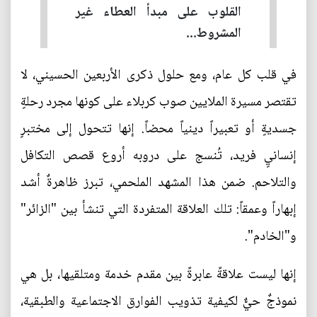
القلوب على مبدأ العطاء غير
المشروط...
في قلب كل عام، ومع حلول ذكرى الأربعين الحسيني، لا
تقتصر مسيرة الملايين صوب كربلاء على كونها مجرد رحلةٍ
جسديةٍ أو تعبيراً دينياً محضاً. إنها تتحول إلى مختبرٍ
إنسانيٍ فريد، تُنسج على دروبه أروع قصص التكافل
والتلاحم. ضمن هذا المشهد الملحمي، تبرز ظاهرةٌ أشد
إبهاراً وعمقاً: تلك العلاقة المتفردة التي تنشأ بين "الزائر"
و"الخادم".
إنها ليست علاقةً عابرةً بين مقدم خدمة ومتلقيها، بل هي
نموذجٌ حيٌّ لكيفية تذويب الفوارق الاجتماعية والطبقية،