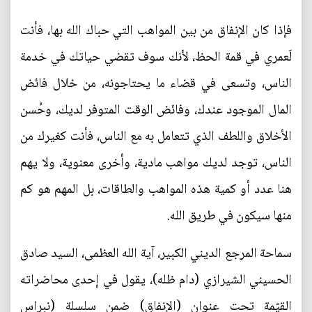
فإذا كان الإنفاق من بين المواهب التي حباك الله بها، فأنت
لَعمري في قمة الحظ، لأنك سوف تقضي حياتك في خدمة
الناس، وتسعى في قضاء ما يحتاجونه، من خلال فائض
المال الموجود عندك، وفائض الوقت المتوفر لديك، وحُسن
الأخلاق واللطف الذي تتعامل به مع الناس، فأنت كغيرك من
الناس، توجد لديك مواهب مادية، وأخرى معنوية، ولا يهم
هنا عدد أو كمية هذه المواهب والطاقات، بل المهم هو كم
منها سيكون في طريق الله.
سماحة المرجع الديني الكبير، آية الله العظمى، السيد صادق
الحسيني الشيرازي (دام ظله)، يقول في إحدى محاضراته
القيّمة تحت عنوان (الإنفاق) ضمن سلسلة (نبراس