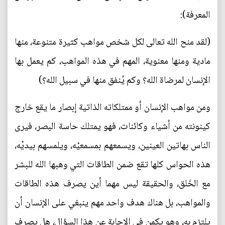
المعرفة):
(لقد منح الله تعالى لكل شخص مواهب كثيرة متنوعة، منها
مادية ومنها معنوية، المهم في هذه المواهب، كم يعمل بها
الإنسان لمرضاة الله؟ وكم يُنفق منها في سبيل الله؟)
ومن مواهب الإنسان أو ممتلكاته الذاتية إبصار ما يقع خارج
كينونته من أشياء وكائنات، فهو يمتلك حاسة البصر، فيرى
الناس بهاتين العينين، ويسمعهم بمسمعيْه، ويلمسهم بيديْه،
هذه الحواس كلها تقع ضمن الطاقات التي وهبها الله للبشر
مع الخَلق، والحقيقة ليس مهما أين يصرف هذه الطاقات
والمواهب، بل هناك هدف واحد مهم ينبغي على الإنسان أن
يلتزم به، وهو يكمن في الإجابة عن هذا السؤال، هل يصرف