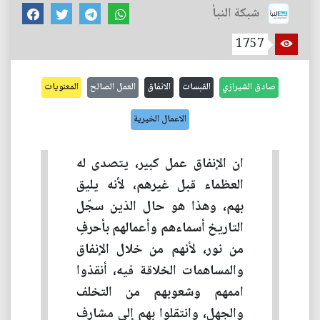
شبكة النبأ
1757
صادق الشيرازي
القبسات
الانفاق
العمل الصالح
المعنويات
الاعمال الخيرية
ان الإنفاق عمل كبير، يتصدى له
العظماء قبل غيرهم، لأنه يليق
بهم، وهذا هو حال الذين سجّل
التاريخ أسماءهم وأعمالهم بأحرفٍ
من نور، لأنهم من خلال الإنفاق
والمساهمات الخلاقة فيه، أنقذوا
اممهم وشعوبهم من التخلف
والجهل، وانتقلوا بهم إلى مشارف