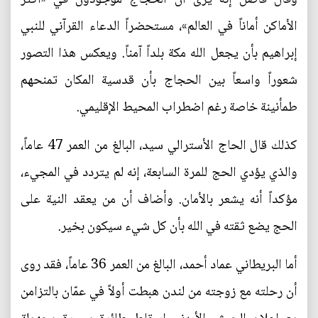
الأماكن أماناً في العالم»، مستحضراً الدعاء القرآني للنبي
إبراهيم بأن يجعل الله مكة بلداً آمناً. ويعكس هذا التصور
شعوراً واسعاً بين الحجاج بأن قدسية المكان تمنحهم
طمأنينة خاصة رغم اضطراب المحيط الإقليمي.
كذلك قال الحاج الأسترالي سيد، البالغ من العمر 47 عاماً،
والذي يؤدي الحج للمرة السابعة، إنه لم يتردد في المجيء،
مؤكداً أنه يشعر بالأمان. وأضاف أن من يعقد النية على
الحج يضع ثقته في الله بأن كل شيء سيكون بخير.
أما البريطاني عماد أحمد، البالغ من العمر 36 عاماً، فقد روى
أن رحلته مع زوجته من لندن هبطت أولاً في عمّان بالتزامن