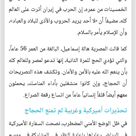
الخمسينات من عمره، إن الحرب في إيران أثرت على العالم
كله، مضيفاً أن «لا أحد يريد الحروب والأذى للبلاد والعباد»،
وأن الإسلام يأمر بالسلام.
كما قالت المصرية هالة إسماعيل، البالغة من العمر 56 عاماً،
والتي تؤدي الحج للمرة الثانية، إنها تدعو لمصر وللعالم كله
بأن ينعم الله عليه بالأمن والأمان. وتكشف هذه التصريحات
أن الحجاج، وإن كانوا منشغلين بأداء المناسك، يحملون
معهم أيضاً قلقاً إنسانياً عاماً من اتساع رقعة الصراع.
تحذيرات أميركية وغربية لم تمنع الحجاج
في ظل الوضع الأمني المضطرب، نصحت السفارة الأميركية
في الرياض رعاياها بإعادة النظر في المشاركة في موسم