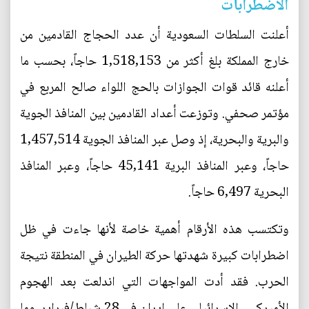
الاضطرابات
أعلنت السلطات السعودية أن عدد الحجاج القادمين من
خارج المملكة بلغ أكثر من 1,518,153 حاجاً، بحسب ما
أعلنه قائد قوات الجوازات بالحج اللواء صالح المربع في
مؤتمر صحفي. وتوزعت أعداد القادمين بين المنافذ الجوية
والبرية والبحرية، إذ وصل عبر المنافذ الجوية 1,457,514
حاجاً، وعبر المنافذ البرية 45,141 حاجاً، وعبر المنافذ
البحرية 6,497 حاجاً.
وتكتسب هذه الأرقام أهمية خاصة لأنها جاءت في ظل
اضطرابات كبيرة شهدتها حركة الطيران في المنطقة نتيجة
الحرب. فقد أدت المواجهات التي اندلعت بعد الهجوم
الأميركي ـ الإسرائيلي على إيران في 28 شباط/فبراير، وما