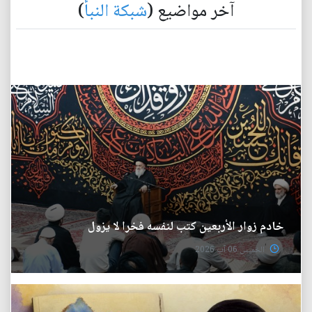
آخر مواضيع (
شبكة النبأ
)
خادم زوار الأربعين كتب لنفسه فخرا لا يزول
الخميس 06 آب 2026