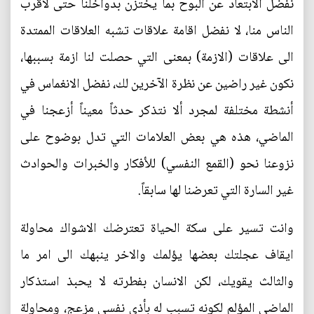
نفضل الابتعاد عن البوح بما يختزن بدواخلنا حتى لأقرب
الناس منا، لا نفضل اقامة علاقات تشبه العلاقات الممتدة
الى علاقات (الازمة) بمعنى التي حصلت لنا ازمة بسببها،
نكون غير راضين عن نظرة الآخرين لك، نفضل الانغماس في
أنشطة مختلفة لمجرد ألا نتذكر حدثاً معيناً أزعجنا في
الماضي، هذه هي بعض العلامات التي تدل بوضوح على
نزوعنا نحو (القمع النفسي) للأفكار والخبرات والحوادث
غير السارة التي تعرضنا لها سابقاً.
وانت تسير على سكة الحياة تعترضك الاشواك محاولة
ايقاف عجلتك بعضها يؤلمك والاخر ينبهك الى امر ما
والثالث يقويك، لكن الانسان بفطرته لا يحبذ استذكار
الماضي المؤلم لكونه تسبب له بأذى نفسي مزعج، ومحاولة