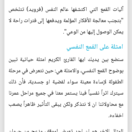
آليات القمع التي اكتشفها عالم النفس (فرويد) تتلخص
"بتجنب معالجة الأفكار المؤلمة ويدفعها إلى فترات راحة لا
يمكن الوصول إليها من الوعي".
امثلة على القمع النفسي
سنضع بين يديك ايها القارئ الكريم امثلة حياتية تبين
بوضوح القمع النفسي، والامثلة هي: حين نتعرض في مرحلة
الطفولة لإساءة معينة سواء لفضية او جسدية، فأن ذلك
سيترك اثراً نفسياً فينا يستمر معنا في جميع مراحل عمرنا
مع محاولاتنا ان لا نتذكر ولكن يبقى التأثير ظاهراً يصعب
اخفاءه.
المثال الاخر هو ان احد تعرض لموقف مزعج من حيوان