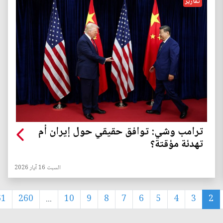
تقارير
ترامب وشي: توافق حقيقي حول إيران أم
تهدئة مؤقتة؟
السبت 16 آيار 2026
61
260
...
10
9
8
7
6
5
4
3
2