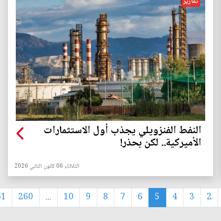
تقارير
النفط الفنزويلي يجذب أول الاستثمارات
الأميركية.. لكن بحذر!
الثلاثاء 06 كانون الثاني 2026
61
260
...
10
9
8
7
6
5
4
3
2