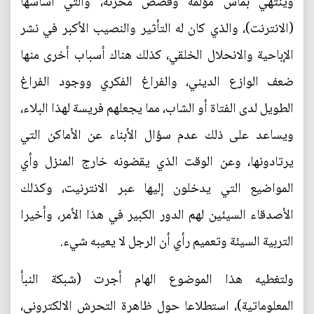
وينتهي بمآس مؤلمة وقصص محزنة، والتي أساسها
(الانترنت)، والذي كان له التأثير والنصيب الأكبر في نشر
الإباحية والانحلال الخلقي، كذلك هناك أسباب أخرى منها
ضعف الوازع الديني، والفراغ الفكري ووجود الفراغ
الطويل لدى الفتاة أو الشاب، مما يجعلهم فريسة لهذا البلاء،
ويساعد على ذلك عدم سؤال الأبناء عن الأماكن التي
يرتادونها، وعن الوقت الذي يقضونه خارج المنزل وأي
المواضيع التي يدخلون إليها عبر الانترنيت، وكذلك
الأصدقاء السيئين لهم الدور الكبير في هذا الأمر، وأخيرا
التربية السيئة وتعميم رأي أن الرجل لا يعيبه شيء.
ولتغطيه هذا الموضوع الهام أجرت (شبكة النبأ
المعلوماتية)، استطلاعا حول ظاهرة التحرش الالكتروني،