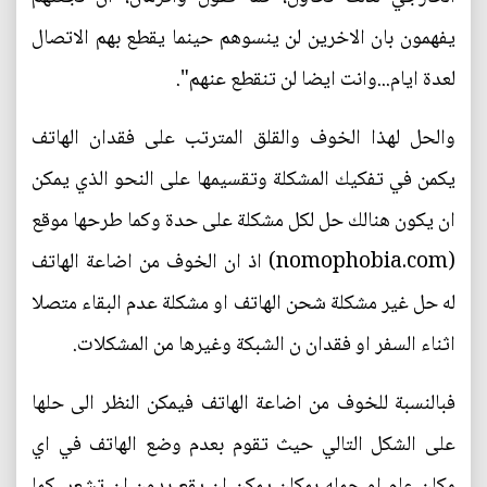
يفهمون بان الاخرين لن ينسوهم حينما يقطع بهم الاتصال
لعدة ايام...وانت ايضا لن تنقطع عنهم".
والحل لهذا الخوف والقلق المترتب على فقدان الهاتف
يكمن في تفكيك المشكلة وتقسيمها على النحو الذي يمكن
ان يكون هنالك حل لكل مشكلة على حدة وكما طرحها موقع
(nomophobia.com) اذ ان الخوف من اضاعة الهاتف
له حل غير مشكلة شحن الهاتف او مشكلة عدم البقاء متصلا
اثناء السفر او فقدان ن الشبكة وغيرها من المشكلات.
فبالنسبة للخوف من اضاعة الهاتف فيمكن النظر الى حلها
على الشكل التالي حيث تقوم بعدم وضع الهاتف في اي
مكان عام او حمله بمكان يمكن ان يقع بدون ان تشعر، كما