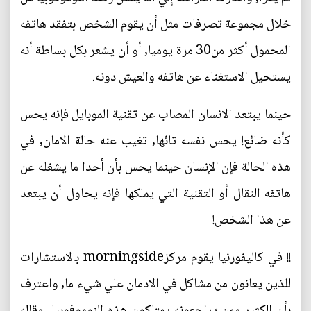
خلال مجموعة تصرفات مثل أن يقوم الشخص بتفقد هاتفه
المحمول أكثر من30 مرة يوميا, أو أن يشعر بكل بساطة أنه
يستحيل الاستغناء عن هاتفه والعيش دونه.
حينما يبتعد الانسان المصاب عن تقنية الموبايل فإنه يحس
كأنه ضائع! يحس نفسه تائها, تغيب عنه حالة الامان, في
هذه الحالة فإن الإنسان حينما يحس بأن أحدا ما يشغله عن
هاتفه النقال أو التقنية التي يملكها فإنه يحاول أن يبتعد
عن هذا الشخص!
!! في كاليفورنيا يقوم مركزmorningside بالاستشارات
للذين يعانون من مشاكل في الادمان علي شيء ما, واعترف
بأن الكثير ممن يراجعونه يمتلكون هذه النوموفوبيا, وقاله