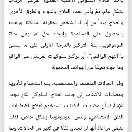
يأخذ العلاج السلوكي الأهمية القصوى لمرضى الرهاب
بشكلٍ عام، ثمّ يأتي بعده العلاج بالدواء والطرق الأخرى،
والعلاج يبدأ من إدراك الشخص بحقيقة المشكلة، ورغبته
بالحصول على المساعدة وإيجاد حل له، وفي حالة
النوموفوبيا، يتمّ التركيز بالدرجة الأولى على ما يسمى
بـ”النهج الواقعي”، أي تركيز سلوكيات المريض على الواقع
وما حوله بعيدًا عن الهواتف المحمولة.
وفي الحالات المتقدمة والمستعصية، يتم استخدام الأدوية
ومضادات الاكتئاب إلى جانب العلاج السلوكي، لكن تجدر
الإشارة، أن مضادات الاكتئاب تستخدم لعلاج اضطرابات
القلق الاجتماعي، وليس النوموفوبيا بشكلٍ خاص، لذلك
ينبغي مراعاة أنها لن تجدي نفعًا في كثير من الحالات، وبما