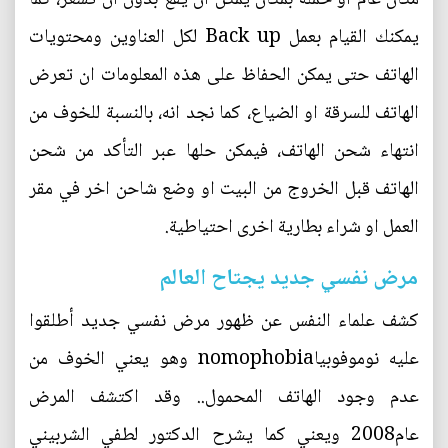
يمكنك القيام بعمل Back up لكل العناوين ومحتويات
الهاتف حتى يمكن الحفاظ على هذه المعلومات ان تعرض
الهاتف للسرقة او الضياع، كما نجد انه، بالنسبة للخوف من
انتهاء شحن الهاتف، فيمكن حلها عبر التأكد من شحن
الهاتف قبل الخروج من البيت او وضع شاحن اخر في مقر
العمل او شراء بطارية اخرى احتياطية.
مرض نفسي جديد يجتاح العالم
كشف علماء النفس عن ظهور مرض نفسي جديد أطلقوا
عليه نوموفوبيا‏nomophobia‏ وهو يعني الخوف من
عدم وجود الهاتف المحمول‏..‏ وقد اكتشف المرض
عام2008 ويعني كما يشرح الدكتور لطفي الشربيني