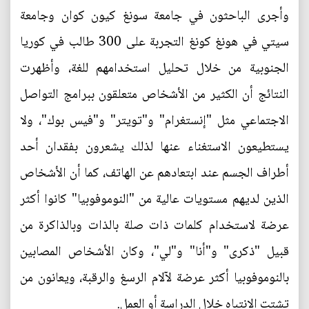
وأجرى الباحثون في جامعة سونغ كيون كوان وجامعة
سيتي في هونغ كونغ التجربة على 300 طالب في كوريا
الجنوبية من خلال تحليل استخدامهم للغة، وأظهرت
النتائج أن الكثير من الأشخاص متعلقون ببرامج التواصل
الاجتماعي مثل "إنستغرام" و"تويتر" و"فيس بوك"، ولا
يستطيعون الاستغناء عنها لذلك يشعرون بفقدان أحد
أطراف الجسم عند ابتعادهم عن الهاتف، كما أن الأشخاص
الذين لديهم مستويات عالية من "النوموفوبيا" كانوا أكثر
عرضة لاستخدام كلمات ذات صلة بالذات وبالذاكرة من
قبيل "ذكرى" و"أنا" و"لي"، وكان الأشخاص المصابين
بالنوموفوبيا أكثر عرضة لآلام الرسغ والرقبة، ويعانون من
تشتت الانتباه خلال الدراسة أو العمل.