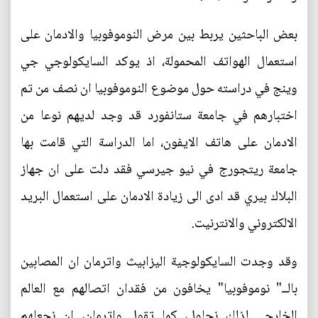
بعض الباحثين يربط بين مرض النوموفوبيا والادمان على
استعمال الهواتف المحمولة، اذ يوكد السايكولوجي جي
وينج في دراسته حول موضوع النوموفوبيا ان نصف من تم
اختبارهم في جامعة ستانفورد قد وجد لديهم نوعا من
الادمان على هاتف الايفون، اما الدراسة التي قامت بها
جامعة ريتجورج في نيو جيرسي فقد دلت على ان جهاز
البلاك بيري قد ادى الى زيادة الادمان على استعمال البريد
الالكتروني والانترنيت.
وقد وجدت السايكولوجية اليزابيث واترمان ان المصابين
بالــ" نوموفوبيا" يخافون من فقدان اتصالهم مع العالم
الخارجي لذلك نحاول، كما تقول واترمان، ان نجعلهم