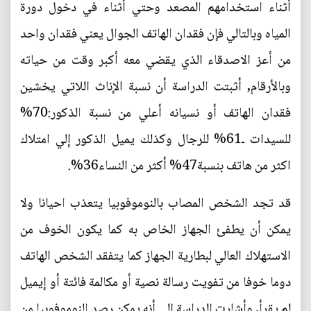
أثناء استخدامهم المصعد وحتي أثناء في دخول دورة
المياه وبالتالي فإن فقدان الهاتف الجوال يعني فقدان واحد
من أعز الاصدقاء الذي يقضي معه أكبر وقت من حياته
وبالأرقام, أثبتت الدراسة أن نسبة الإناث اللاتي يخشين
فقدان الهاتف أو نسيانه أعلي من نسبة الذكور:70%
للسيدات ـ61% للرجال وكذلك يميل الذكور إلي امتلاك
اكثر من هاتف بنسبة47% أكثر من النساء36%.
قد تجد الشخص المصاب بالنوموفوبيا يتعذب احيانا ولا
يمكن أن يطفئ الجهاز الخاص به كما يكون الخوف من
الاستهلاك العالي لبطارية الجهاز كما يتفقد الشخص الهاتف
دوما خوفا من تفويت رسالة نصية أو مكالمة فائتة أو إيميل
لم يقرأ, وأشارت الدراسة إلي أنه يمكن رصد النوموفوبيا من