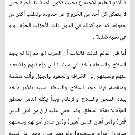
فاللازم تنظيم الاجتماع بحيث تكون المنافسة الحرة حتى
لا يتمكن كل أحد من الخروج عن حدوده وتطلّب أكثر من
حقوقه، كما هو كذلك في الدول ذات الأحزاب الحرّة ـ ولو
في نسبة ضئيلة ـ
أما في العالم الثالث فالغالب أنّ الحزب الواحد إذا لم يجد
السلاح والسلطة يأخذ في سبّ الناس وإهانتهم والابتعاد
عنهم ونسبتهم إلى الخرافة والجمود والجهل وألف منقصة
ومنقصة، فإذا وجد السلاح والسلطة استبد بالأمر وأخذ
بيده السجن والسلاح والإعلام وبدأ يكلّم الناس بمنطق
القوّة لا بقوّة المنطق، وقد خفي عليه (إنّ من قتل الناس
قُتل) و(من أهان الناس أهين) و(من صادر أموالهم وسجنهم
صادروا أمواله وسجنوه) ولو بعد حين، وهذا ما أثبتته