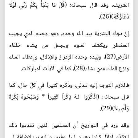
الشريف، وقد قال سبحانه: (قُلْ مَا يَعْبَأُ بِكُمْ رَبِّي لَوْلَا
دُعَاؤُكُمْ)(26).
إنّ نجاة البشرية بيد الله وحده، وهو وحده الذي يجيب
المضطر ويكشف السوء ويجعل من يشاء خلفاء
الأرض(27)، وبيده وحده الإعزاز والإذلال، وإعطاء الملك
ونزع الملك ممن يشاء(28)، كما في الآيات المباركات.
فاللازم التوجه إليه تعالى، وذكره كثيراً في كلّ حال، كما
قال سبحانه: (اذْكُرُوا اللهَ ذِكْراً كَثِيراً * وَسَبِّحُوهُ بُكْرَةً
وَأَصِيلاً)(29).
وقد ورد في التواريخ أن المسلمين الذين تقدموا ذلك
التقدّم الهائل كانوا رهبان الليل وفرسان النهار، بالإضافة إلى