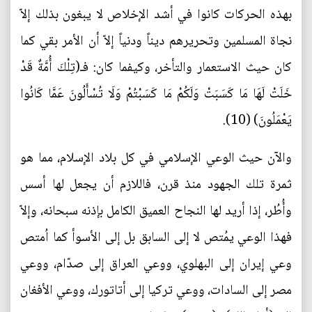
بهذه الحركات كانوا في أشد الإخلاص لا يبغون بذلك إلاّ
نجاة المسلمين وتحريرهم ديناً ودنياً إلاّ أن الأمر بقي كما
كان حيث الاستعمار والتأخر، وكيفما كان: فـ(تِلْكَ أُمَّةٌ قَدْ
خَلَتْ لَهَا مَا كَسَبَتْ وَلَكُمْ مَا كَسَبْتُمْ وَلَا تُسْأَلُونَ عَمَّا كَانُوا
يَعْمَلُونَ) (10).
والآن حيث الوعي الإسلامي في كل بلاد الإسلام، مما هو
ثمرة تلك الجهود منذ قرن، فاللازم أن يجعل لها أسس
وأُطُر، إذا أريد لها النجاح العميق الكامل بإذنه سبحانه، وإلاّ
فهذا الوعي يمُتص لا إلى السابق بل إلى الأسوأ كما اُمتص
وعي إيران إلى البهلوي، ووعي العراق إلى صدّام، ووعي
مصر إلى السادات، ووعي تركيا إلى أتاتورك، ووعي الأفغان