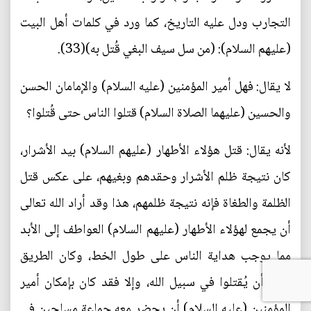
التجارب ودل عليه التاريخ، كما ورد في كلمات أهل البيت
(عليهم السلام): (من سل سيف البغي قُتل به)(33).
لا يقال: فهل أمير المؤمنين (عليه السلام) والإمامان الحسن
والحسين (عليهما الصلاة السلام) قتلوا الناس حتى قُتلوا؟
لأنه يقال: قتل هؤلاء الأطهار (عليهم السلام) بيد الأشرار،
كان نتيجة ظلم الأشرار وحقدهم وبغيهم، على عكس قتل
الظلمة والطغاة فإنه نتيجة ظلمهم، هذا وقد أراد الله تعالى
أن يجمع لهؤلاء الأطهار (عليهم السلام) العواطف إلى الأبد
مما يوجب هداية الناس على طول الخط، وكان الطريق
لذلك أن يُقتلوا في سبيل الله، وإلا فقد كان بإمكان أمير
المؤمنين (عليه السلام) أن يحضر معه جماعة مسلحين في