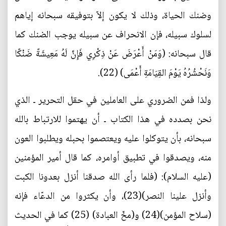
وضنك الحياة، وذلك لا يكون إلاّ بتوفيقه سبحانه إياهم
لسلوك سبيله، فإن الانحراف عن سبيله يوجب الضنك كما
قال سبحانه: (وَمَنْ أَعْرَضَ عَنْ ذِكْرِي فَإِنَّ لَهُ مَعِيشَةً ضَنْكًا
وَنَحْشُرُهُ يَوْمَ القِيَامَةِ أَعْمَى) (22).
ولذا فمن الضروري على العاملين في حقل التحرير ـ الذي
نحن بصدده في هذا الكتاب ـ أن يهتموا للارتباط بالله
سبحانه، بأن يتوكلوا عليه ويعتصموا بحبله ويطلبوا العون
منه، ويصدقوا في تطبيق أوامره، كما قال أمير المؤمنين
(عليه السلام): (فلما رأى الله صدقنا أنزل بعدونا الكبت
وأنزل علينا النصر)(23)، وأن يكثروا من الدعّاء فإنه
(سلاح المؤمن)(24) و(مخّ العبادة) (25) كما في الحديث