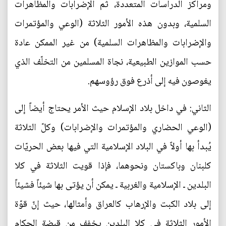
ومراكز الدراسات المتعددة، ثم الإضرابات والمظاهرات
السلمية، وبدون هذه الأمور الثلاثة (الوعي والمؤتمرات
والإضرابات والمظاهرات السلمية) من غير الممكن عادة
حسب الموازين الطبيعية، نجاة المسلمين من التخلّف الذي
يغوصون فيه إلى أذرع فوق رؤوسهم.
الثاني: في داخل بلاد الإسلام حيث الأمر يحتاج أيضاً إلى
(الوعي الحضاري والمؤتمرات والإضرابات) وكلّ الثلاثة
يُبدأ بها أولاً في البلاد الإسلامية التي فيها بعض الحريّات
كلبنان وباكستان ونحوهما، فإذا قويت الثلاثة في كلا
البلدين ـ الإسلامية والغربية ـ يمكن أن يؤتى بها شيئاً فشيئاً
إلى بلاد الكبت والإرهاب كالعراق وأمثالها، حيث إنّ قوّة
الأمور الثلاثة في كلا البلدين يخفف من قبضة الحكام