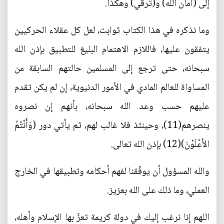
إلى (أمان الله) و(ترقي) وهكذا.
وما نذكره في هذا الكتاب ثوابت، لعل كل عقلاء الحركيين
يتفقون عليها، فاللازم الاهتمام البليغ للتطبيق بإذن الله
سبحانه، حتى ترجع إلى المسلمين حالتهم السابقة من
المساواة للعالم المادي في الأمور الدنيوية، إن لم يكن تقدم
عليهم حسب وعد الله سبحانه، بأنهم إن نصروه
ينصرهم(11)، وحينئذ فلا غالب لهم، ثم يأتي دور (وَأَنْتُمُ
الأَعْلَوْنَ)(12) بإذن الله تعالى.
والله المسؤول أن يوفّقنا لفهم أحكامه وتطبيقها في الخارج
العملي، وما ذلك على الله بعزيز.
اللهم إنا نرغب إليك في دولة كريمة تعزّ بها الإسلام وأهله،