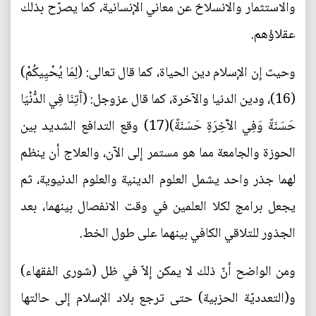
والاستثمار والانسلاخ عن معاني الإنسانية، كما يصرّح بذلك
عقلاؤهم.
وحيث إن الإسلام دين الحياة، كما قال تعالى: (لِمَا يُحْيِيكُمْ)
(16)، ودين الدنيا والآخرة، كما قال عزوجل: (آَتِنَا فِي الدُّنْيَا
حَسَنَةً وَفِي الآَخِرَةِ حَسَنَةً)(17) وقع التدافع الشديد بين
الحوزة والجامعة مما هو مستمر إلى الآن، والعلاج أن ينظم
لهما جذر واحد يشمل العلوم الدينية والعلوم الدنيوية، ثم
يجعل برامج لكلا العلمين في وقت الانفصال بينهما، بعد
الجذور للتلاقي الكافي بينهما على طول الخط.
ومن الواضح أنّ ذلك لا يمكن إلاّ في ظل (شورى الفقهاء)
و(التعدديّة الحزبية) حتى ترجع بلاد الإسلام إلى حالتها