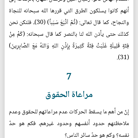
أنهم كانوا يسلكون الطرق التي قررها الله سبحانه للنجاة
والنجاح، كما قال تعالى: (ثُمّ اَتْبَعَ سَبَباً) (30)، فلنكن نحن
كذلك حتى يأذن الله لنا بالنصر كما قال سبحانه: (كَمْ مِنْ
فِئَةٍ قَلِيلَةٍ غَلَبَتْ فِئَةً كَثِيرَةً بِإِذْنِ اللهِ وَاللهُ مَعَ الصَّابِرِينَ)
(31).
7
مراعاة الحقوق
إنّ من أهم ما يسقط الحركات عدم مراعاتهم للحقوق وعدم
ملاحظتهم حدود أنفسهم وحدود غيرهم، فكم هو حدّ
نفسه؟ وكم هو حدّ سائر الناس؟