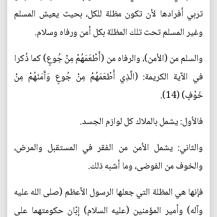
تربي أفرادها لأن تكون مظلة للكل، بحيث يعيش المسلم
وغير المسلم تحت تلك المظلة بكل أمن ورفاه وسلام.
والسلم من (الأمن)، والرفاه من (أَطْعَمَهُمْ مِنْ جُوعٍ) كما ذُكرا
في الآية الكريمة: ­(الَّذِي أَطْعَمَهُمْ مِنْ جُوعٍ وَآَمَنَهُمْ مِنْ
خَوْفٍ) (14).
فالأول: يشمل بالملاك كل لوازم الجسد.
والثاني: يشمل الأمن من الفقر في المستقبل والمرض،
والخوف من الفوضى، وما أشبه ذلك.
فإنها هي المظلة التي جعلها الرسول الأعظم (صلى الله عليه
وآله) وأمير المؤمنين (عليه السلام) إبّان حكومتهما على