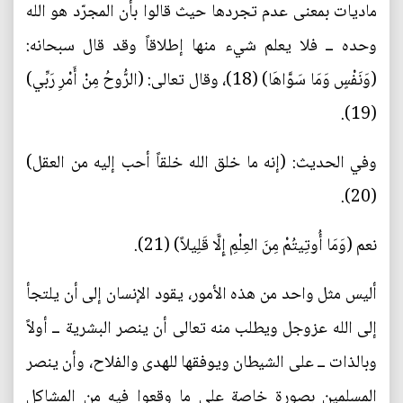
ماديات بمعنى عدم تجردها حيث قالوا بأن المجرّد هو الله
وحده ــ فلا يعلم شيء منها إطلاقاً وقد قال سبحانه:
(وَنَفْسٍ وَمَا سَوَّاهَا) (18)، وقال تعالى: (الرُّوحُ مِنْ أَمْرِ رَبِّي)
(19).
وفي الحديث: (إنه ما خلق الله خلقاً أحب إليه من العقل)
(20).
نعم (وَمَا أُوتِيتُمْ مِنَ العِلْمِ إِلَّا قَلِيلاً) (21).
أليس مثل واحد من هذه الأمور، يقود الإنسان إلى أن يلتجأ
إلى الله عزوجل ويطلب منه تعالى أن ينصر البشرية ــ أولاً
وبالذات ــ على الشيطان ويوفقها للهدى والفلاح، وأن ينصر
المسلمين بصورة خاصة على ما وقعوا فيه من المشاكل