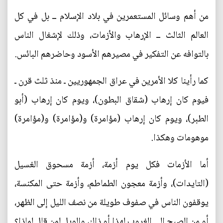
من أهم وسائل المستعمرين في بلاد الإسلام ــ بل في كل
العالم الثالث ــ الإرهاب والأزمات، وذلك لإشغال الناس
بالتوافه عن التفكير في مصيرهم الأسود وحاضرهم البائس.
كما رأينا كلا الأمرين في عراق الجمهوريين ـ منذ ثلث قرن ـ
فيوم كان إرهاب (شقاق البطون)، ويوم كان إرهاب (أبو
الطبر)، ويوم كان إرهاب (مؤامرة) و(مؤامرة) و(مؤامرة)
موهومات وهكذا.
أما الأزمات فكل يوم أزمة، أزمة مسحوق الغسيل
(التايدات)، وأزمة معجون الطماطم، وأزمة حتى المكنسة،
يوقفون الناس في صفوف طويلة من نصف الليل إلى الظهر،
أو من الصبح إلى الغروب لهذا أو ذاك، والويل لمن قال لماذا؟