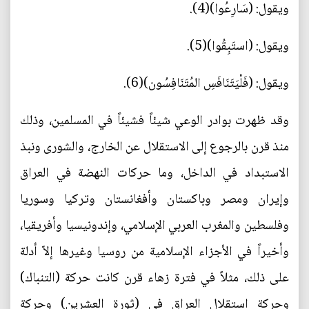
ويقول: (سَارِعُوا)(4).
ويقول: (استَبِقُوا)(5).
ويقول: (فَلْيَتَنَافَسِ المُتَنَافِسُون)(6).
وقد ظهرت بوادر الوعي شيئاً فشيئاً في المسلمين، وذلك
منذ قرن بالرجوع إلى الاستقلال عن الخارج، والشورى ونبذ
الاستبداد في الداخل، وما حركات النهضة في العراق
وإيران ومصر وباكستان وأفغانستان وتركيا وسوريا
وفلسطين والمغرب العربي الإسلامي، وإندونيسيا وأفريقيا،
وأخيراً في الأجزاء الإسلامية من روسيا وغيرها إلاّ أدلة
على ذلك، مثلاً في فترة زهاء قرن كانت حركة (التنباك)
وحركة استقلال العراق في (ثورة العشرين) وحركة