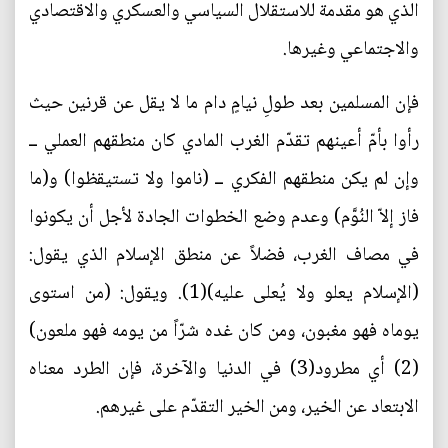
الذي هو مقدمة للاستقلال السياسي والعسكري والاقتصادي
والاجتماعي وغيرها.
فإن المسلمين بعد طولِ نيامٍ دام ما لا يقل عن قرنين حيث
رأوا بأمّ أعينهم تقدّم الغرب المادي كان منطقهم العملي ــ
وإن لم يكن منطقهم الفكري ــ (ناموا ولا تستيقظوا) و(ما
فاز إلاّ النُوَّم) وعدم وضع الخطوات الجادة لأجل أن يكونوا
في مصاف الغرب، فضلاً عن منطق الإسلام الذي يقول:
(الإسلام يعلو ولا يُعلى عليه)(1). ويقول: (من استوى
يوماه فهو مغبون، ومن كان غده شرّاً من يومه فهو ملعون)
(2) أي مطرود(3) في الدنيا والآخرة، فإن الطرد معناه
الابتعاد عن الخير، ومن الخير التقدّم على غيرهم.