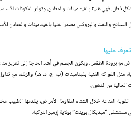
ل فعال. فهي غنية بالفيتامينات والمعادن، وتوفر المكونات الأساس
السبانخ واللفت والبروكلي مصدرا غنيا بالفيتامينات والمعادن الأساس
 تعرف عليها
اض مع برودة الطقس، ويكون الجسم في أشد الحاجة إلى تعزيز مناع
 مثل الفواكه الغنية بفيتامينات (ب، ج، د، هـ) والزنك، مع تناول
 الخالية من الدهون.
تقوية المناعة خلال الشتاء لمقاومة الأمراض، يقدمها الطبيب مخ
 مستشفى “ميديكال بوينت” بولاية إزمير التركية.