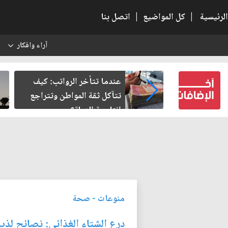
الرئيسية
|
كل المواضيع
|
اتصل بنا
آراء وافكار
س
ية.. حين
عندما تتأخر الرواتب: كيف
ل
تتآكل ثقة المواطن وتتراجع
إنتاجية الدولة؟
منوعات
-
صحة
درع الشتاء الغذائي: نصائح لذي