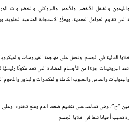
لليمون والفلفل الأخضر والأحمر والبروكلي والخضراوات الورق
ة التي تقاوم العوامل المعدية، ويعزِّز الاستجابة المناعية الخلوي
الخلايا التائية في الجسم، وتعمل على مهاجمة الفيروسات والميكرو
د البروتينات جزءًا من الأجسام المضادة التي تعد مكونًا رئيسيًّا
والبقوليات والعدس والحبوب الكاملة والمكسرات والبذور واللحوم ال
امين “ج”، وهي تساعد على تنظيم ضغط الدم ومنع تخثره، وعلى ت
تسبب أحيانا تلفا في خلايا الجسم.