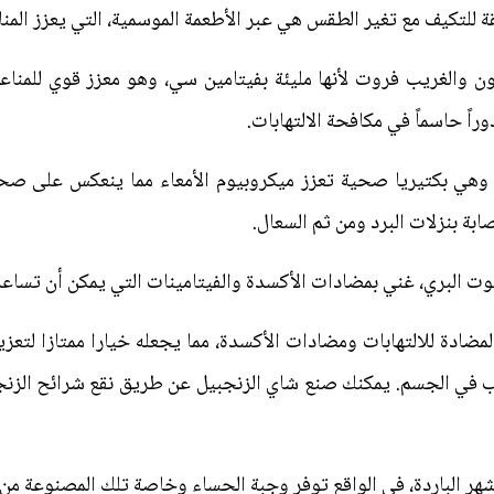
للتكيف مع تغير الطقس هي عبر الأطعمة الموسمية، التي يعزز المنا
مون والغريب فروت لأنها مليئة بفيتامين سي، وهو معزز قوي للمن
وراً حاسماً في مكافحة الالتهابات.
، وهي بكتيريا صحية تعزز ميكروبيوم الأمعاء مما ينعكس على صح
ابة بنزلات البرد ومن ثم السعال.
لتوت البري، غني بمضادات الأكسدة والفيتامينات التي يمكن أن تساعد
ضادة للالتهابات ومضادات الأكسدة، مما يجعله خيارا ممتازا لتعزي
اب في الجسم. يمكنك صنع شاي الزنجبيل عن طريق نقع شرائح الزنجب
أشهر الباردة، في الواقع توفر وجبة الحساء وخاصة تلك المصنوعة من م