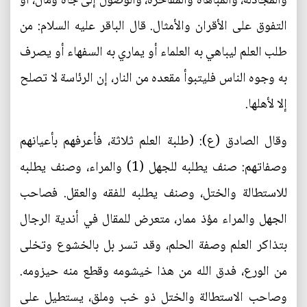
والمجادلة، والمباهاة والمفاخرة، والوصول إلى جاه ومال، أو
التفوق على الأقران والأمثال. قال الباقر عليه السلام: من
طلب العلم ليباهي به العلماء أو يماري به السفهاء أو يصرف
به وجوه الناس فليتبوأ مقعده من النار، إن الرئاسة لا تصلح
إلا لأهلها.
وقال الصادق (ع): (طلبة العلم ثلاثة، فأعرفهم بأعيانهم
وصفاتهم: صنف يطلبه للجهل (1) والمراء، وصنف يطلبه
للاستطالة والختل، وصنف يطلبه للفقه والعقل. فصاحب
الجهل والمراء مؤذ ممار، متعرض للمقال في أندية الرجال
بتذاكر العلم وصفة الحلم، وقد تسر بل بالخشوع وتخلى
من الورع، فدق الله من هذا خيشومه وقطع منه حيزومه.
وصاحب الاستطالة والختل ذو خب وملق، يستطيل على