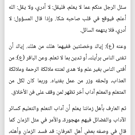
سئل الرجل منكم عما لا يعلم، فليقل: لا أدري، ولا يقل: الله
أعلم، فيوقع في قلب صاحبه شكا. وإذا قال المسؤول: لا
أدري، فلا يتهمه السائل.
وعنه (ع): إياك وخصلتين ففيهما هلك من هلك. إياك أن
تفتى الناس برأيك، أو تدين بما لا تعلم. وعن الباقر (ع): من
أفتى الناس بغير علم ولا هدى لعنته ملائكة الرحمة وملائكة
العذاب، ولحقه وزر من عمل بفتياه. وربما كان لكل من
المتعلم والمعلم آداب أخر تظهر لمن وقف على فن الأخلاق.
ثم العارف بأهل زماننا يعلم أن آداب التعلم والتعليم كسائر
الآداب والفضائل فيهم مهجورة، والأمر في مثل الزمان كما
قال في وصفه بعض أهل العرفان: قد فسد الزمان وأهله،