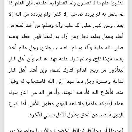
تطلبوا علم ما لا تعملون ولما تعملوا بما علمتم، فإن العلم إذا
لم يعمل به لم يزدد صاحبه إلا كفرا ولم يزدده من الله إلا
بعدا. وعن النبي صلى الله عليه وآله وسلم: من أخذ العلم من
أهله وعمل بعلمه نجا، ومن أراد به الدنيا فهي حظه. وعنه
صلى الله عليه وآله وسلم: العلماء رجلان: رجل عالم أخذ
بعلمه فهذا تاج، وعالم تارك لعلمه فهذا هالك، وأن أهل النار
ليتأذون من ريح العالم التارك لعلمه، وإن أشد أهل النار
ندامة وحسرة رجل دعا عبدا إلى الله فاستجاب له وقبل
منه، فأطاع الله فأدخله الجنة، وأدخل الداعي النار بترك
عمله (بتركه علمه) واتباعه الهوى وطول الأمل، أما اتباع
الهوى فيصد عن الحق وطول الأمل ينسي الآخرة.
(ومنها) أن يحافظ شرائط الخضوع والأدب للمعلم، ولا يرد