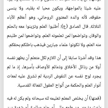
عليه شيئا بالمواجهة، ويكون محبا له بقلبه، ولا ينسى
حقوقه، لأنه والده المعنوي الروحاني، وهو أعظم الآباء
الثلاثة. قال الصادق (ع): أطلبوا العلم وتزينوا معه بالحلم
والوقار، وتواضعوا لمن تعلمونه العلم، وتواضعوا لمن طلبتم
منه العلم، ولا تكونوا علماء جبارين فيذهب باطلكم بحقكم.
هذا وقد أشرنا سابقا إلى أن اللازم لكل متعلم أن يطهر نفسه
أولا من رذائل الأخلاق وذمائم الأوصاف بأسرها، إذ ما لم
يجرد لوح نفسه عن النقوش الردية لم تشرق عليه لمعات
أنوار العلم والحكمة من ألواح العقول الفعالة القدسية.
(فمنها) أن يخلص المعلم تعليمه لله سبحانه ولم يكن له فيه
باعث دنيوي من طمع مالي أو جاه ورئاسة أو شهرة بين