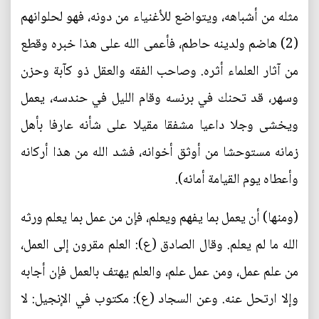
مثله من أشباهه، ويتواضع للأغنياء من دونه، فهو لحلوانهم
(2) هاضم ولدينه حاطم، فأعمى الله على هذا خبره وقطع
من آثار العلماء أثره. وصاحب الفقه والعقل ذو كآبة وحزن
وسهر، قد تحنك في برنسه وقام الليل في حندسه، يعمل
ويخشى وجلا داعيا مشفقا مقيلا على شأنه عارفا بأهل
زمانه مستوحشا من أوثق أخوانه، فشد الله من هذا أركانه
وأعطاه يوم القيامة أمانه).
(ومنها) أن يعمل بما يفهم ويعلم، فإن من عمل بما يعلم ورثه
الله ما لم يعلم. وقال الصادق (ع): العلم مقرون إلى العمل،
من علم عمل، ومن عمل علم، والعلم يهتف بالعمل فإن أجابه
وإلا ارتحل عنه. وعن السجاد (ع): مكتوب في الإنجيل: لا