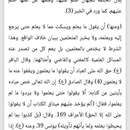
بذل الحكمة للجهال ظلم عليها، ومنعها عن أهلها ظلم
عليهم، كما ورد في الخبر (3).
(ومنها) أن يقول ما يعلم ويسكت عما لا يعلم حتى يرجع
إليه ويعلمه، ولا يخبر المتعلمين ببيان خلاف الواقع. وهذا
الشرط لا يختص بالمعلمين، بل يعم كل من تصدر عنه
المسائل العلمية كالمفتي والقاضي وأمثالهما. وقال الباقر
(ع): حق الله على العباد أن يقولوا ما يعلمون ويقفوا عنه ما
لا يعلمون (4) وقال الصادق (ع): إن الله تعالى خص عباده
بآيتين من كتابه: ألا يقولوا حتى يعلموا ولا يردوا ما لم
يعلموا، فقال: (ألم يؤخذ عليهم ميثاق الكتاب أن لا يقولوا
على الله إلا الحق) الأعراف 169. وقال: (بل كذبوا بما لم
يحيطوا يعلمه ولما يأتهم تأويله) يونس 39. وعنه (ع): إذا