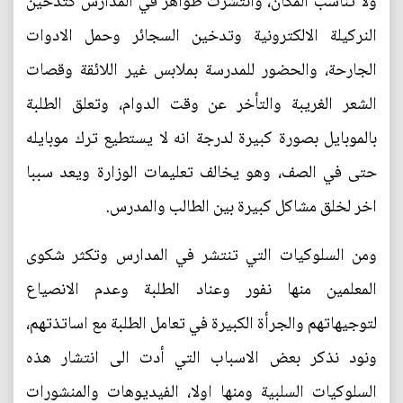
ولا تناسب المكان، وانتشرت ظواهر في المدارس كتدخين
النركيلة الالكترونية وتدخين السجائر وحمل الادوات
الجارحة، والحضور للمدرسة بملابس غير اللائقة وقصات
الشعر الغريبة والتأخر عن وقت الدوام، وتعلق الطلبة
بالموبايل بصورة كبيرة لدرجة انه لا يستطيع ترك موبايله
حتى في الصف، وهو يخالف تعليمات الوزارة ويعد سببا
اخر لخلق مشاكل كبيرة بين الطالب والمدرس.
ومن السلوكيات التي تنتشر في المدارس وتكثر شكوى
المعلمين منها نفور وعناد الطلبة وعدم الانصياع
لتوجيهاتهم والجرأة الكبيرة في تعامل الطلبة مع اساتذتهم،
ونود نذكر بعض الاسباب التي أدت الى انتشار هذه
السلوكيات السلبية ومنها اولا، الفيديوهات والمنشورات