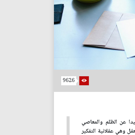
9626
يدا عن الظلم والمعاصي
قل وهي عقلانية التفكير