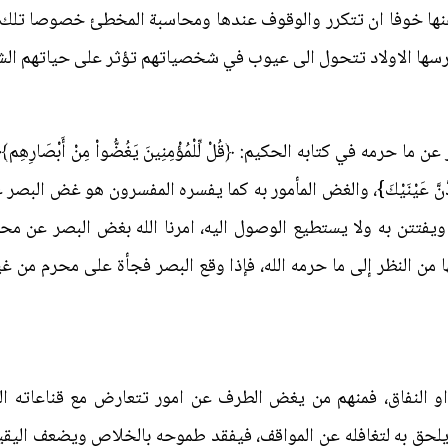
نها خوفا ان تتكرر والوقوف عندها ومحاسبة المخطئ خصوصا تلك الم
رسها الاولاد تتحول الى عيوب في شخصياتهم تؤثر على حياتهم الش
 حرمه في كتابه الحكيم: ﴿قُلْ لِّلْمُؤْمِنِينَ يَغُضُّواْ مِنْ أَبْصَارِهِم﴾، وق
ا تَمُدَّنَّ عَيْنَيْكَ}، والغض المأمور به كما يفسره المفسرون هو غض ا
ويفتتن به ولا يستطيع الوصول اليه، امرنا الله بغض البصر عن 
 من النظر إلى ما حرمه الله، فإذا وقع البصر فجأة على محرم من 
 النفاق، فمنهم من يغض الطرف عن امور تتعارض مع قناعاته ال
 يلحق به لتغافله عن المواقف، فيفقد طموحه بالخلاص ويضعف اليقين