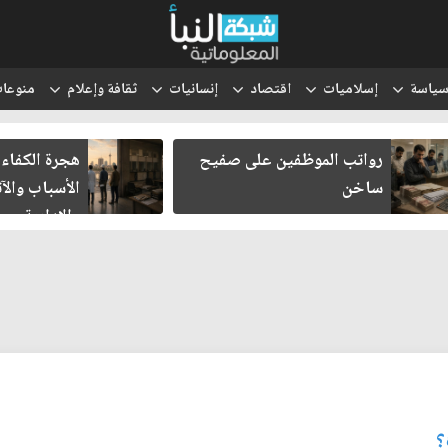
ياسة
إسلاميات
اقتصاد
إنسانيات
ثقافة وإعلام
منوعا
رواتب الموظفين على صفيح
هجرة الكفاءا
ساخن
الأسباب والآث
والإدارية
؟