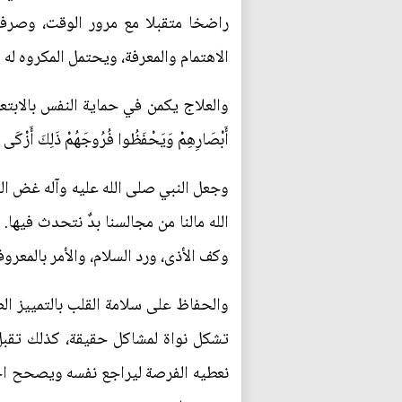
راضخا متقبلا مع مرور الوقت، وصرف 
الاهتمام والمعرفة، ويحتمل المكروه له
والعلاج يكمن في حماية النفس بالابتعاد ع
أَبْصَارِهِمْ وَيَحْفَظُوا فُرُوجَهُمْ ذَلِكَ أَزْكَى لَهُ
وجعل النبي صلى الله عليه وآله غض ال
الله مالنا من مجالسنا بدٌ نتحدث فيها.
وكف الأذى، ورد السلام، والأمر بالمعرو
والحفاظ على سلامة القلب بالتمييز ال
تشكل نواة لمشاكل حقيقة، كذلك تقبل 
نعطيه الفرصة ليراجع نفسه ويصحح اخطا