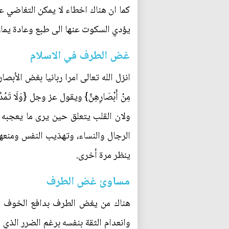
كما ان هناك اخطاء لا يمكن التغاضي ع
يؤدي السكوت عنها الى طبع وعادة يما
غض الطرف في الاسلام
انزل الله تعالى امرا ربانيا بغض الأبصار عن ما
مِنْ أَبْصَارِهِنَّ} ويقول عز وجل {وَلَ
ولان القلب يتعلق حين يرى ما يعجبه 
الرجال والنساء، وتهذيب النفس ومنعها
ينظر مرة أخرى.
مساوئ غض الطرف
هناك من يغض الطرف بدافع الخوف او
وانعدام الثقة بنفسه برغم الضرر الذي