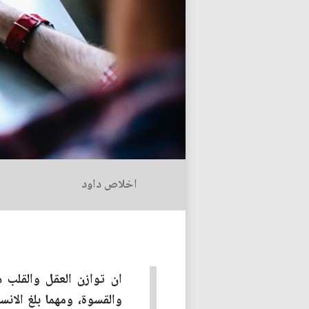
اخلاص داود
ان توازن العقل والقلب 
والقسوة، ومهما بلغ الان