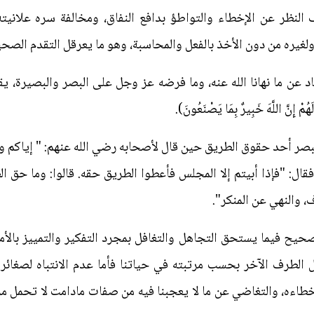
النظر عن الإخطاء والتواطؤ بدافع النفاق، ومخالفة سره علاني
 ولغيره من دون الأخذ بالفعل والمحاسبة، وهو ما يعرقل التقدم الصح
ن ما نهانا الله عنه، وما فرضه عز وجل على البصر والبصيرة، يقول عز وجل
مْ إِنَّ اللَّهَ خَبِيرٌ بِمَا يَصْنَعُونَ).
بصر أحد حقوق الطريق حين قال لأصحابه رضي الله عنهم: " إياكم و
 فقال: "فإذا أبيتم إلا المجلس فأعطوا الطريق حقه. قالوا: وما حق 
ف، والنهي عن المنكر".
صحيح فيما يستحق التجاهل والتغافل بمجرد التفكير والتمييز بالأم
الطرف الآخر بحسب مرتبته في حياتنا فأما عدم الانتباه لصغائر ا
ءه، والتغاضي عن ما لا يعجبنا فيه من صفات مادامت لا تحمل مردو