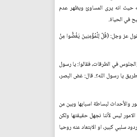
ته حيث انه يرى المساوئ ويظهر عدم
يح في الحياة.
: (قُلْ لِلْمُؤْمِنِينَ يَغُضُّوا مِنْ
الجلوس في الطرقات، فقالوا: يا رسول
الطريق يا رسول الله؟. قال: غض البصر،
ور والأحداث لبساطة اسبابها وبين من
لامور ليس لأننا نجهل حقيقتها ولكن
د سلبي كبير، او الابتعاد عنه روحيا