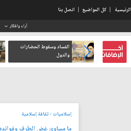
الرئيسية
|
كل المواضيع
|
اتصل بنا
آراء وافكار
س
بعين كتب لنفسه
الفساد وسقوط الحضارات
والدول
إسلاميات
-
ثقافة إسلامية
ما مساوئ غض الطرف وفوائده