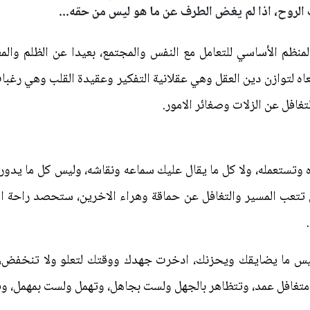
الروح، اذا لم يغض الطرف عن ما هو ليس من حقه...
منظم الأساسي للتعامل مع النفس والمجتمع، بعيدا عن الظلم والم
اه لتوازن دين العقل وهي عقلانية التفكير وعقيدة القلب وهي رغبا
غافل عن الزلات وصغائر الامور.
ه وتستعمله، ولا كل ما يقال عليك سماعه ونقاشه، وليس كل ما يد
تتعب المسير والتغافل عن حماقة وهراء الاخرين، ستحصد راحة البا
يس ما يضايقك ويحزنك، ادخرت جهدك ووقتك لتعلو ولا تنخفض،
ل متغافل عمد، وتتظاهر بالجهل ولست بجاهل، وتهمل ولست بمهمل، و