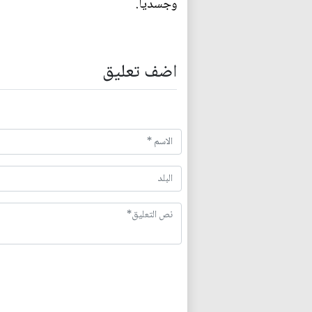
وجسديا.
اضف تعليق