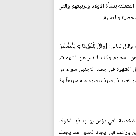
تعلقة بنشأة الاولاد وتربيتهم والتي
خصية والعملية.
ال تعالى: {وَقُلْ لِلْمُؤْمِنَاتِ يَغْضُضْنَ
لبصر عن المحارم، وكف النفس عن الشهوات،
محل الشهوة في جسد الاجنبي سواء من
غير قصد فليصرف بصره عنه سريعاً ولا
شخصية التي يؤمن بها بدافع الخوف
 بإرادته في ايجاد الحلول مما يجعله