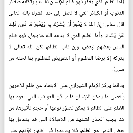
(أما الظلم الذي يُغفَر فهو ظلم الإنسان نفسه بارتكابه صغائر
الذنوب أو الكبائر التي لا تصل إلى حد الشرك بالله تعالى
قال تعالى: إِنَّ اللهَ لا يَغْفِرُ أَنْ يُشْرَكَ بِهِ وَيَغْفِرُ مَا دُونَ ذَلِكَ
لِمَنْ يَشَاءُ، وأما الظلم الذي لا يدعه الله عزوجل، فهو ظلم
الناس بعضهم لبعض، وإن تاب الظالم، لكن الله تعالى لا
يتركه إلا برضا المظلوم أو التعويض للمظلوم بما لحقه من
ضرر).
ودائما يركز الإمام الشيرازي على الابتعاد عن ظلم الآخرين
بأقصى ما يمكن للإنسان ذلك، لأن العواقب التي يعود بها
الظلم على الظالم لا يمكن تصوّر نوعها أو حجم تأثيرها، من
هنا يجب الحذر الشديد من اللامبالاة التي قد يتعامل بها
بعض الناس مع الظلم، فلا يترددوا في إظهار قوّتهم على