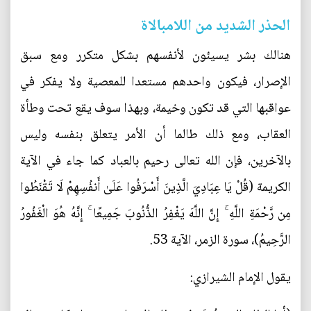
الحذر الشديد من اللامبالاة
هنالك بشر يسيئون لأنفسهم بشكل متكرر ومع سبق
الإصرار، فيكون واحدهم مستعدا للمعصية ولا يفكر في
عواقبها التي قد تكون وخيمة، وبهذا سوف يقع تحت وطأة
العقاب، ومع ذلك طالما أن الأمر يتعلق بنفسه وليس
بالآخرين، فإن الله تعالى رحيم بالعباد كما جاء في الآية
الكريمة (قُلْ يَا عِبَادِيَ الَّذِينَ أَسْرَفُوا عَلَىٰ أَنفُسِهِمْ لَا تَقْنَطُوا
مِن رَّحْمَةِ اللَّهِ ۚ إِنَّ اللَّهَ يَغْفِرُ الذُّنُوبَ جَمِيعًا ۚ إِنَّهُ هُوَ الْغَفُورُ
الرَّحِيمُ)، سورة الزمر، الآية 53.
يقول الإمام الشيرازي: