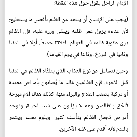
الإمام الراحل يقول حول هذه النقطة:
(يجب على الإنسان أن يبتعد عن الظلم بأقصى ما يستطيع؛
لأن عناءه يزول عمن ظلمه ويبقى وزره عليه، فإن الظالم
يرى عقوبة ظلمه في العوالم الثلاثة جميعاً، أولا في الدنيا
وثانيا في البرزخ، وثالثا في يوم القيامة).
وحين نتساءل عن نوع العذاب الذي يتلقّاه الظالم في الدنيا
قبل الآخرة، فإن الظالمين غالبا ما يُصابون بأمراض معقدة
أو مركبة يصعب العلاج والبراء منها، كذلك هناك آلام مبرحة
تُلحَق بالظالمين وهم لا يزالون على قيد الحياة، وتوجد
أمراض تجعل الظالم يتأسف كثيرا ويلوم نفسه ويشعر
بالندم لأنه أقدم على ظلم الآخرين.