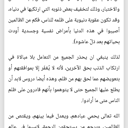
والاختبار، وذلك لتخفيف بعض ذنوبه التي ارتكبها في دنياه،
وقد تكون عقوبة دنيوية على ظلمه للناس، فكم من الظالمين
أصيبوا في هذه الدنيا بأمراض نفسية وجسدية أودت
بحياتهم بعد ذلّ عاشوه).
لذلك ينبغي ان يحذر الجميع من التعامل بلا مبالاة في
ارتكاب الذنب بحق الآخرين، لأنه لا يُغفَر إلا بموافقتهم أو
بتعويضهم عما لحق بهم من ظلم، وهذه أيضا دروس لابد أن
يطلع عليها الجميع حتى لا يتوهموا بأنهم قادرون على ظلم
الناس متى ما أرادوا.
الله تعالى يحمي عبادهم، ويعدل فيما بينهم، ويقتص من
الظالمين، ويرحم من يستحقون الرحمة، لاسيما في عالم