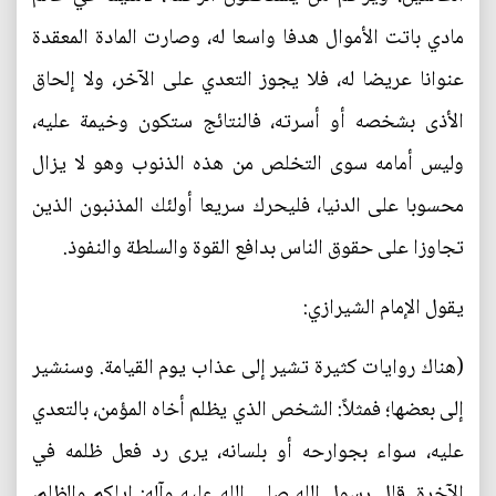
مادي باتت الأموال هدفا واسعا له، وصارت المادة المعقدة
عنوانا عريضا له، فلا يجوز التعدي على الآخر، ولا إلحاق
الأذى بشخصه أو أسرته، فالنتائج ستكون وخيمة عليه،
وليس أمامه سوى التخلص من هذه الذنوب وهو لا يزال
محسوبا على الدنيا، فليحرك سريعا أولئك المذنبون الذين
تجاوزا على حقوق الناس بدافع القوة والسلطة والنفوذ.
يقول الإمام الشيرازي:
(هناك روايات كثيرة تشير إلى عذاب يوم القيامة. وسنشير
إلى بعضها؛ فمثلاً: الشخص الذي يظلم أخاه المؤمن، بالتعدي
عليه، سواء بجوارحه أو بلسانه، يرى رد فعل ظلمه في
الآخرة. قال رسول الله صلى الله عليه وآله: إياكم والظلم،