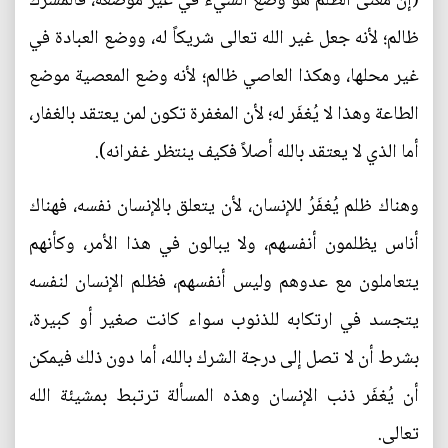
(إن معنى الظلم هو وضع الشيء في غير موضعه، فالمشرك
ظالم؛ لأنه جعل غير الله تعالى شريكاً له، ووضع العبادة في
غير محلها، وهكذا العاصي ظالم؛ لأنه وضع المعصية موضع
الطاعة وهذا لا يُغفَر له؛ لأن المغفرة تكون لمن يعتقد بالغفار،
أما الذي لا يعتقد بالله أصلاً فكيف ينتظر غفرانه).
وهناك ظلم يُغفَرُ للإنسان، لأن يتعلق بالإنسان نفسه، فهناك
أناس يظلمون أنفسهم، ولا يبالون في هذا الأمر، وكأنهم
يتعاملون مع عدوهم وليس أنفسهم، فظلم الإنسان لنفسه
يتجسد في ارتكابه للذنوب سواء كانت صغير أو كبيرة،
بشرط أن لا تصل إلى درجة الشرك بالله، أما دون ذلك فيمكن
أن يُغفَر ذنب الإنسان وهذه المسألة ترتبط بمشيئة الله
تعالى.