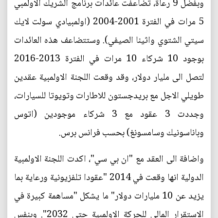
وبفضل 9 رعاة، تضاعفت عائدات برنامج الشريك الاولمبي
5 مرات في الفترة 2001-2004 (اولمبيادي سولت لايك
سيتي الشتوي واثينا الصيفي). وستتضاعف هذه العائدات
بوجود 10 شركاء 10 مرات في الفترة 2013-2016
لتصل الى مليار دولار، وقد وقعت اللجنة الاولمبية عقدين
طويلي الاجل مع بريدجستون للاطارات وتويوتا للسيارات،
وجددت 3 عقود مع 3 شركاء موجودين (اتوس
وباناسونيك وسامسونغ) بحسب فرانس برس.
واضافة الى العقد مع "ان بي سي"، اكدت اللجنة الاولمبية
الدولية انها وقعت في 2014 "عقودا تلفزيونية ورعاية بما
يزيد عن 10 مليارات دولار" ما يشكل "مساهمة كبيرة في
الاستقرار المالي للحركة الاولمبية حتى 2032". وبنفس