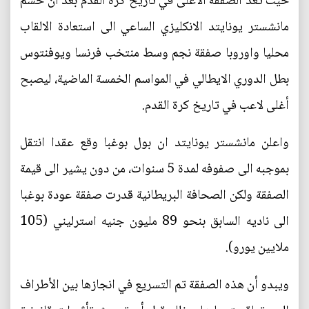
حيث تعد الصفقة الأغلى في تاريخ كرة القدم بعد أن حسم
مانشستر يونايتد الانكليزي الساعي الى استعادة الالقاب
محليا واوروبا صفقة نجم وسط منتخب فرنسا ويوفنتوس
بطل الدوري الايطالي في المواسم الخمسة الماضية، ليصبح
أغلى لاعب في تاريخ كرة القدم.
واعلن مانشستر يونايتد ان بول بوغبا وقع عقدا انتقل
بموجبه الى صفوفه لمدة 5 سنوات، من دون يشير الى قيمة
الصفقة ولكن الصحافة البريطانية قدرت صفقة عودة بوغبا
الى ناديه السابق بنحو 89 مليون جنيه استرليني (105
ملايين يورو).
ويبدو أن هذه الصفقة تم التسريع في انجازها بين الأطراف