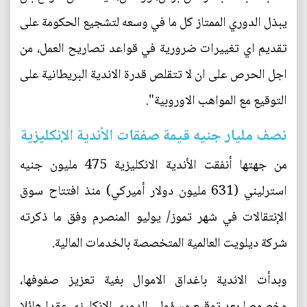
يبذل الدوري الممتاز كل ما في وسعه لتشجيع الحكومة على
تقديم اي تغييرات ضرورية في قواعد تصاريح العمل، من
اجل الحرص على ان لا تتقلص قدرة الاندية البريطانية على
التوقيع مع المواهب الاوروبية".
نصف مليار جنيه قيمة صفقات الأندية الإنكليزية
من جهتها أنفقت الأندية الانكليزية 475 مليون جنيه
استرليني (631 مليون دولار أميركي) منذ افتتاح سوق
الإنتقالات في شهر تموز/ يوليو المنصرم وفق ما ذكرته
شركة ديلويت العالمية المتخصصة بالخدمات المالية.
وبدأت الاندية باغداق الاموال بغية تعزيز صفوفها،
وخصوصا بعد توقيع مسؤولي الدوري الانكليزي عقدا هائلا