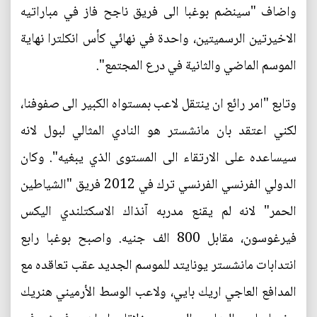
واضاف "سينضم بوغبا الى فريق ناجح فاز في مباراتيه
الاخيرتين الرسميتين، واحدة في نهائي كأس انكلترا نهاية
الموسم الماضي والثانية في درع المجتمع".
وتابع "امر رائع ان ينتقل لاعب بمستواه الكبير الى صفوفنا،
لكني اعتقد بان مانشستر هو النادي المثالي لبول لانه
سيساعده على الارتقاء الى المستوى الذي يبغيه". وكان
الدولي الفرنسي الفرنسي ترك في 2012 فريق "الشياطين
الحمر" لانه لم يقنع مدربه آنذاك الاسكتلندي اليكس
فيرغوسون، مقابل 800 الف جنيه. واصبح بوغبا رابع
انتدابات مانشستر يونايتد للموسم الجديد عقب تعاقده مع
المدافع العاجي اريك بايي، ولاعب الوسط الأرميني هنريك