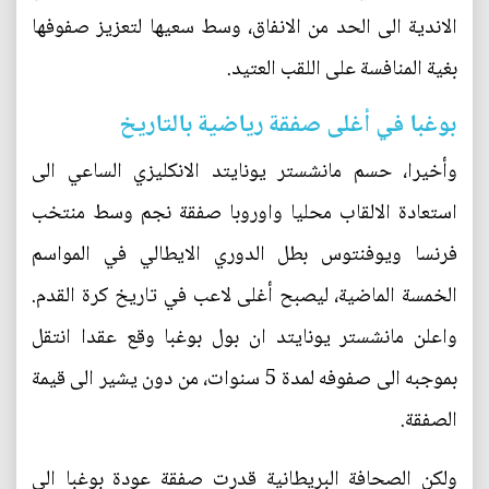
الاندية الى الحد من الانفاق، وسط سعيها لتعزيز صفوفها
بغية المنافسة على اللقب العتيد.
بوغبا في أغلى صفقة رياضية بالتاريخ
وأخيرا، حسم مانشستر يونايتد الانكليزي الساعي الى
استعادة الالقاب محليا واوروبا صفقة نجم وسط منتخب
فرنسا ويوفنتوس بطل الدوري الايطالي في المواسم
الخمسة الماضية، ليصبح أغلى لاعب في تاريخ كرة القدم.
واعلن مانشستر يونايتد ان بول بوغبا وقع عقدا انتقل
بموجبه الى صفوفه لمدة 5 سنوات، من دون يشير الى قيمة
الصفقة.
ولكن الصحافة البريطانية قدرت صفقة عودة بوغبا الى