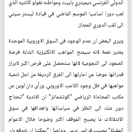
الدولي الفرنسي ديميتري باييت ومواطنه نغولو كانتيه الذي
لعب دورا اساسيا الموسم الماضي في قيادة ليستر سيتي
الى لقب الدوري الممتاز.
ويرى البعض ان عدم الوجود في السوق الاوروبية الموحدة
يعتبر نعمة لانه سيمنح المواهب الانكليزية الشابة فرصة
الصعود الى النجومية لانها ستحصل على فرص اكبر لابراز
قدراتها عوضا عن اعارتها الى الفرق الرديفة من اجل تنمية
مواهبها في ظل وجود اللاعب الاوروبي. ورأى دان لوين من
مكتب المحاماة الرياضي "كوتشمانز" ان الاندية "تحتاج
دون شك الى النظر في سياساتها واهدافها في سوق
الانتقالات ما يصبح الموقف اكثر وضوحا خلال الاعوام
المقبلة" بحسب فرانس برس. وواصل: "يمكننا ان نتوقع بان