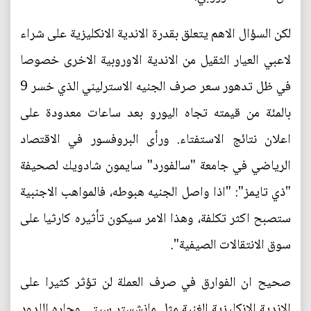
لكن السؤال الاهم يتعلق بقدرة الاندية الانكليزية على شراء
لاعبي العيار الثقيل من الاندية الاوروبية الاخرى خصوصا
في ظل تدهور سعر صرف الجنيه الاسترليني الذي خسر 9
بالمئة من قيمته تجاه اليورو بعد ساعات معدودة على
اعلان نتائج الاستفتاء. ورأى البروفسور في الاقتصاد
الرياضي في جامعة "سالفورد" سايمون شادويك لصحيفة
"ذي تايمز": "اذا واصل الجنيه هبوطه، فالمواهب الاجنبية
ستصبح اكثر تكلفة، وهذا الامر سيكون تأثيره كارثيا على
سوق الانتقالات الصيفية".
صحيح ان الفوارق في صرف العملة لن تؤثر كثيرا على
الاندية الانكليزية الغنية مثل مانشستر سيتي وجاره اللدود