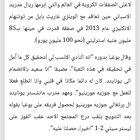
لاغلى الصفقات الكروية في العالم والتي ابرمها ريال مدريد
الاسباني حين تعاقد مع الويلزي غاريث بايل من توتنهام
الانكليزي عام 2013 في صفقة قدرت في حينها ب85
مليون جنيه استرليني (نحو 100 مليون يورو).
وقال بوغبا بدوره "انه النادي الانسب لي لتحقيق كل ما آمل
في تحقيقه في هذه اللعبة"، مضيفا "انا سعيد بالانضمام
الى يونايتد. كان له دائما مكانا في قلبي وانا اتطلع فعلا
للعمل مع جوزيه مورينيو". ومهد مدرب مانشستر يونايتد
ال برتغالي جوزيه مورينيو لحصول فريقه على بوغبا بقوله
بعد التتويج بلقب درع المجتمع الاحد عقب الفوز على
ليستر سيتي 2-1 "اخيرا، حصلنا عليه".