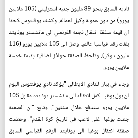
ناديه السابق بنحو 89 مليون جنيه استرليني (105 ملايين
يورو) من دون عمولة وكيل اعماله. وكشف يوفنتوس لاحقا
ان قيمة صفقة انتقال نجمه الفرنسي الى مانشستر يونايتد
بلغت رقما قياسيا عالميا وصل الى 105 ملايين يورو (116
مليون دولار). وتلحظ الصفقة حوافز اضافية بقيمة خمسة
ملايين يورو.
وجاء في بيان للنادي الايطالي "يؤكد نادي يوفنتوس اليوم
ان بول بوغبا اكمل انتقاله الى مانشستر يونايتد مقابل 105
ملايين يورو ستدفع خلال سنتين". وتابع "ان الصفقة
جعلت بوغبا اغلى لاعب في تاريخ كرة القدم". وحطمت
صفقة انتقال بوغبا الى يونايتد الرقم القياسي السابق