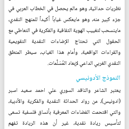
نظريات حداثية، وهو مالم يحصل في الخطاب العربي في
جزء كبير منه، وهو مايعكس غياباً أكيداً للمنهج النقدي،
ماينسحب لتغييب الهوية الثقافية والفكرية في التعاطي مع
الحقول التي تحتاج الإضاءات النقدية التقويمية
والقراءات الواقعية، وأمام هذا الغياب، سيطر المنطق
النقدي الغربي الداعي لإبعاد المُسَلَّمات.
النموذج الأدونيسي
يعتبر الشاعر والناقد السوري علي احمد سعيد اسبر
(ادونيس)، من رواد الحداثة النقدية والفكرية والأدبية،
والتي اقتحمت الفضاءات المعرفية بأنساق فلسفية تسعى
لتأسيس ريادة نقدية، غير أن هذه الريادة تفهم