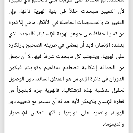
متجددة، مع الحفاظ على الثوابت التي لاتخضع لأي تغيير ؛
لأن التغيير سيحدث خللاً في بنية الهوية ذاتها، وإن
التغييرات والمستجدات الحاصلة في الأفكار، ماهي إلاّ ثمرة
من ثمار الحفاظ على جوهر الهوية الإنسانية، فالتجدد الذي
ينشده الإنسان، لابد أن يمضي في طريقه الصحيح بارتكازه
على الهوية، ويتجنب كل مايحدث شرخاً فيها، لا أن نجعل
من الحداثة إشكالية تصطدم بمفاهيم وثوابت، فيكون
الدوران في دائرة الإلتباس هو المنطق السائد، دون الوصول
لحلول منطقية لهذه الإشكالية، فالهوية جزء لايتجزأ من
فطرة الإنسان ولايمكن لأية حداثة أن تستمر مع تحييد دور
الهوية، والتمرد على ثوابتها ؛ لأنها تعكس الإستمرار
والديمومة.