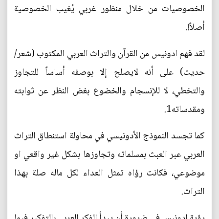
الخصوصيات من خلال منظور غربي يُغيب الخصوصية
أصلاً!.
لقد فهم ادونيس من القرآن والتراث العربي المكتوب (شعر/
حديث) على أنه لايصلح إلا بوصفه أساساً للتجاوز
والتخطي، لا للإنسجام والخضوع بغض النظر عن ثوابته
ومقدساته1.
كما تجسد النموذج الأدونيسي في محاولة استنطاق التراث
العربي عبر العبث بمسلماته وتجاوزها بشكل غير واقعي او
موضوعي، فكانت رؤاه تمثل العداء لكل ماله صلة بهذا
التراث.
رؤية ادونيس في ضرورة أن يبدأ الفكر العربي بالتفكير فيما