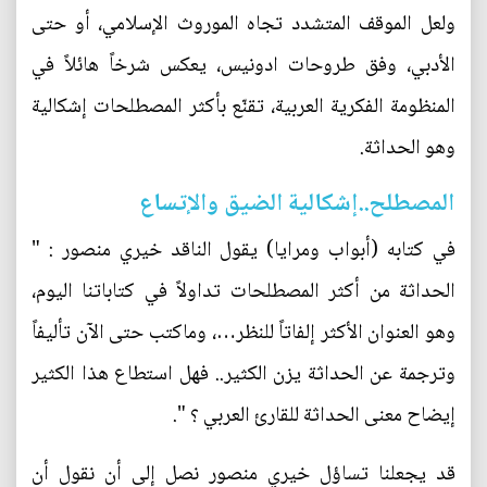
ولعل الموقف المتشدد تجاه الموروث الإسلامي، أو حتى
الأدبي، وفق طروحات ادونيس، يعكس شرخاً هائلاً في
المنظومة الفكرية العربية، تقنّع بأكثر المصطلحات إشكالية
وهو الحداثة.
المصطلح..إشكالية الضيق والإتساع
في كتابه (أبواب ومرايا) يقول الناقد خيري منصور : "
الحداثة من أكثر المصطلحات تداولاً في كتاباتنا اليوم،
وهو العنوان الأكثر إلفاتاً للنظر…، وماكتب حتى الآن تأليفاً
وترجمة عن الحداثة يزن الكثير.. فهل استطاع هذا الكثير
إيضاح معنى الحداثة للقارئ العربي ؟ ".
قد يجعلنا تساؤل خيري منصور نصل إلى أن نقول أن