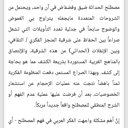
مصطلح الحداثة ضيق وفضفاض في آن واحد، ويحتمل من
الشروحات المتعددة مايجعله يتراوح بي الغموض
والوضوح سابحاً في جدلية تعدد التأويلات التي تشعل
صراعاً بين الحفاظ على شرقية المنجز الفكري / الثقافي،
وبين الإنفلات (الحداثي) من هذه الشرقية، والإلتصاق
بالمناهج الغربية المستوردة بذريعة الكشف عما هو بحاجة
إلى كشف. وبهذا الصراع المستمر، دفعت المنظومة الفكرية
ثمناً باهضاً نتجت عنه عمليات الإحجام عن استشعار
الخصوصيات، بعد أن فرضت عليها عملية عدم الفهم أو
الشرح المنطقي للمصطلح واقعاً جديداً مربكاً.
إنَّ أهم مشكلة واجهت الفكر العربي في فهم المصطلح - أي