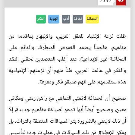
7347
الحداثة
ثقافة
أدب
الهوية
الفكر
ظلت نزعة الإنقياد للعقل الغربي، والإنبهار بماقدمه من
مفاهيم، هاجساً يعتمد الغموض المتطرف والقائم على
المخاتلة غير الإبداعية، عند أغلب المتصدين لحقلي النقد
والفكر في عالمنا العربي، ظناً منهم أن نزعتهم الإنقيادية
هذه ستقدمهم على انهم عميقو فكر ومعرفة.
صحيح أن الحداثة لاتعني التماهي مع راهن زمني ومكاني
معين، وصحيح أيضاً أنها تدعو لصياغة مفاهيم جديدة، إلا
أن ذلك لايعني بالضرورة بتر السياقات المتعلقة بالتراث، بل
يمكن الإنطلاق من تلك السياقات في عمليات جادة لتأسيس