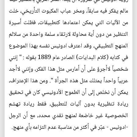
مالم يفكر فيه سابقاً، ومخر عباب المكبوت التأريخي، خلت
من الآليات التي يمكن اعتمادها كتطبيقات، فظلت أسيرة
التنظير من دون أية محاولة لارتقاء سلمة واحدة من سلالم
المنهج التطبيقي، وقد اعترف ادونيس نفسه بهذا الموضوع
في كتابه (كلام البدايات) الصادر عام 1889 بقوله : " إنني
شخصياً لاأجرؤ على أن أمارس مثل هذا الفكر، وإنني لاأجد
عربياً واحداً يمتلك مثل هذه الجرأة ". ومن هذا الإعتراف،
يمكن أن نخلص إلى أن الطموح الأدونيسي كان في تحقيق
ريادة تنظيرية بدون آليات للتطبيق، فقط ريادة تهشم
الخصوصية غير خاضعة لمنهج نقدي محدد، مع أن الرجل
-ادونيس - عبّر في أكثر من مناسبة عدم التزامه بأي منهج.