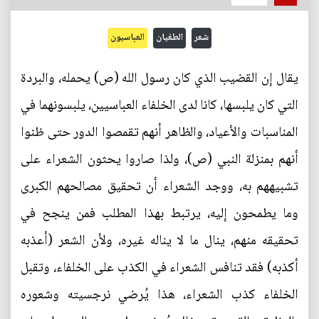
شعر
الطغيان
العباسيون
يقال إن القضيب الذي كان رسول الله (ص) يحمله، والبردة
التي كان يلبسها، كانا لدى الخلفاء العباسيين، يلبسونهما في
المناسبات والأعياد، والظاهر أنهم تقمصوا الدور حتى ظنوا
أنهم بمنزلة النبي (ص)، ولذا صاروا يحثون الشعراء على
تشبيههم به، ووجد الشعراء أن تحقيق مصالحهم الكبرى
وما يطمحون إليه، يرتبط بهذا المطلب فمن ينجح في
تحقيقه منهم، ينال ما لا يناله غيره، ولأن الشعر (أعذبه
أكذبه) فقد تنافس الشعراء في الكذب على الخلفاء، وتقبل
الخلفاء كذب الشعراء، هذا يُرضي نرجسيته وشعوره