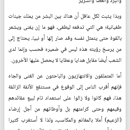
والبرد والعصا والسرير
وبذا يثبت لكل عاقل أن هناك بين البشر من يملك جينات
طغيانية؛ هي التي تدفعه ليطغى، فهو ما إن يغنى ويشعر
بالقوة حتى يتمثل نفسه وقد صار إلها أو نبيا، يحتاج إلى
من يرسخ رؤيته هذه ليس في ضميره فحسب وإنما لدى
الشعب أيضا مقابل هدايا وعطايا لا يحصل عليها الآخرون.
أما المتملقون والانتهازيون والباحثون عن الغنى والجاه
فإنهم أقرب الناس إلى الوقوع في مستنقع الأنفة الزائفة
هذا، فهم كانوا ولا زالوا على استعداد تام لبيع عقائدهم
وقيمهم وحتى كرامتهم بل وأوطاتهم من أجل إرضاء
(الزعيم) أملا بالمغانم والمكاسب، ولذا لا أستغرب كثيرا