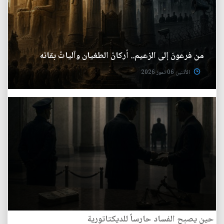
من فرعونَ إلى الزعيم.. أركانُ الطغيان وآلياتُ بقائه
الأثنين 06 تموز 2026
حين يصبح الفساد حارساً للديكتاتورية