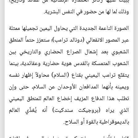
بُنِيَت عليها ركائز الحضارة الإنسانية من عقائد وتاريخ؛
وذلك لما لها من حضور في النفس البشرية.
الصورة الناعمة الجديدة التي يحاول اليمين تجميلها ممثلة
عبر المصور الانفعالي (دونالد ترامب)؛ ستعزز حتماً المنطق
الشعبوي بعد إشعال الصراع الحضاري والتاريخي بين
الشعوب المتمسكة بالقدس هوية حضارية وعقائدية، بينما
يتقنّع ترامب اليميني بقناع (السلام) محاولاً إظهار نفسه
ويمينه بأنهما المدافعان الأوحدان عن السلام، حتى وإن
تطلب هذا الدفاع المزيف إخضاع العالم للمنطق اليميني
الذي يراه (بروجيكت سندكيت) أنه يُغذّي العالم
بالديموقراطية بالقوة أو السلاح.