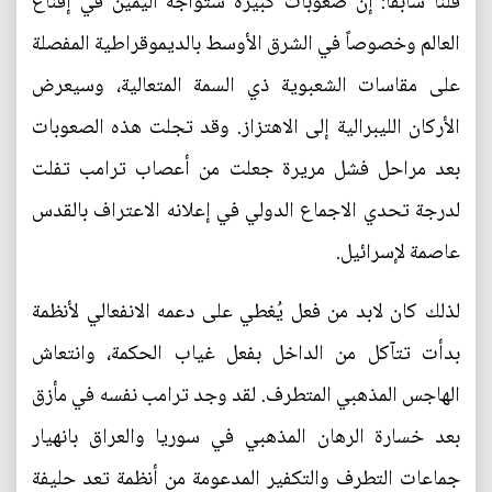
قلنا سابقاً: إن صعوبات كبيرة ستواجه اليمين في إقناع
العالم وخصوصاً في الشرق الأوسط بالديموقراطية المفصلة
على مقاسات الشعبوية ذي السمة المتعالية، وسيعرض
الأركان الليبرالية إلى الاهتزاز. وقد تجلت هذه الصعوبات
بعد مراحل فشل مريرة جعلت من أعصاب ترامب تفلت
لدرجة تحدي الاجماع الدولي في إعلانه الاعتراف بالقدس
عاصمة لإسرائيل.
لذلك كان لابد من فعل يُغطي على دعمه الانفعالي لأنظمة
بدأت تتآكل من الداخل بفعل غياب الحكمة، وانتعاش
الهاجس المذهبي المتطرف. لقد وجد ترامب نفسه في مأزق
بعد خسارة الرهان المذهبي في سوريا والعراق بانهيار
جماعات التطرف والتكفير المدعومة من أنظمة تعد حليفة