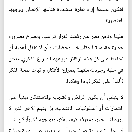
فنكون عندها إزاء نظرة متشددة قناعها الإنسان ووجهها
العنصرية.
علينا ونحن نعبر عن رفضنا لقرار ترامب، ونصرخ بضرورة
حماية مقدساتنا وتاريخنا وحضارتنا؛ أن لا نغفل أهمية أن
نحافظ على كل هذه الركائز عبر فهم الصراع الفكري، فنحن
في حلبة وجودية ملتهبة بصراع الأفكار، وإثبات صحة الفكر
(ألف) على الفكر (باء) وهكذا.
لا ينبغي أن يكون الرفض والشجب والاستنكار مبنياً على
الشعارات أو السلوكيات الانفعالية، بل بفهم الآخر الذي لا
يريد لنا الخير، ومعرفة كيف يفكر، ونواجهه فكرياً؛ لأن لنا ــ
في حال تأملنا وتبصرنا جيداً ــ ما يعيننا على إدارة جدلية