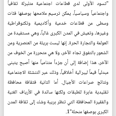
"تسود الأولى لدى قطاعات اجتماعية متلبرلة ثقافياً
واجتماعياً وسياسياً، يمكن ترسيم ملامحها بوصفها فئات
وسطى من قطاعات خدمية وأكاديمية وتكنوقراطية
وغيرها، وتعيش في المدن الكبرى غالباً، وهي مستفيدة من
العولمة والتجارة الحرة. إنها ليست بريئة من العنصرية ومن
الشعور بالتفوق تجاه الآخر، ولا هي متحررة من الخوف من
الآخر، هذا إضافة إلى أن جزءاً متنامياً منها أصبح يتبنى
مبدئياً قيماً ليبرالية أخلاقياً، وذلك عبر التنشئة الاجتماعية
ونتائج صراعات الأجيال. أما الثانية فثقافة محافظة
تقليدية عابرة للطبقات ولكنها سائدة في الأرياف الغنية
والفقيرة المحافظة التي تنظر بريبة وشك إلى ثقافة المدن
الكبرى بوصفها منحلة"1.