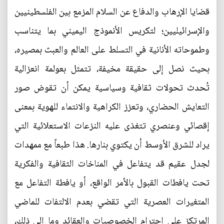
قضايا الإرهاب والدفاع عن السلام المزمع بين الفلسطينيين
والإسرائيليين؛ لتكريس الأنموذج اليميني بما يتناسب
وطموحاته الأنانية في التسلط على العالم والعبث بمصيره،
بحيث نصل إلى حقيقة مخيفة، تتمثل بعولمة انعزالية
تُحدث تحولات ثقافية وسياسية يمكن أن تقوض صور
التعايش الحضاري، وتعزز الكراهية والانتماء للهوية بمعنى
إقصائي وعنصري تتغذى عليه النزعات الاستعلائية التي
يراد للشرق الأوسط أن يكتوي بنارها. هذا طبعاً مع ممهدات
لجدل عقيم قد يتفاعل في المناخات الثقافية والفكرية
تحت يافطات القبول بالأمر الواقع، أو يافطة التفاعل مع
المتغيرات العصرية التي تقضي بعدم الالتفات للماضي
المرتكز على احترام الخصوصيات والعقائد وما إلى ذلك،