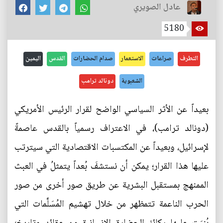
عادل الصويري
5180
التطرف
صراعات
الاستعمار
صدام الحضارات
القدس
اليمين
الشعبوية
دونالد ترامب
بعيداً عن الأثر السياسي الواضح لقرار الرئيس الأمريكي
(دونالد ترامب)، في الاعتراف رسمياً بالقدس عاصمةً
لإسرائيل، وبعيداً عن المكتسبات الاقتصادية التي سيترتب
عليها هذا القرار؛ يمكن أن نستشفَ بُعداً يتمثلُ في العبث
الممنهج بمستقبل البشرية عن طريق صور أخرى من صور
الحرب الناعمة تتمظهر من خلال تهشيم المُسَلَّمات التي