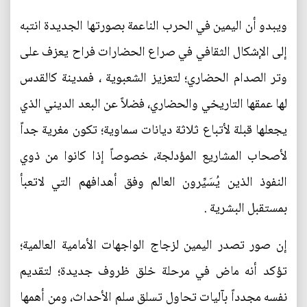
ويبدو أن اليمين في الحرب الناعمة بصورتها الجديدة انتبه
إلى الإشكال الثقافي في صراع الحضارات فراح يعزف على
وتر الصدام الحضاري؛ لتعزيز الشعبوية ، فمدينة كالقدس
لها عمقها التاريخي والحضاري، فضلاً عن البعد الديني الذي
يجعلها قبلة لأتباع ثلاثة ديانات سماوية؛ تكون مغرية جداً
لأصحاب المشاريع المؤدلجة، خصوصاً إذا كانوا من ذوي
النفوذ الذين يُسَيِّرون العالم وفق أهدافهم التي لاتعبأ
بمستقبل البشرية .
إن صور تصدر اليمين لزجاج الواجهات الأمامية العالمية؛
تؤكد أنه ماض في مرحلة خلق ظروف جديدة؛ لتقديم
نفسه مجدداً بآليات تحاول تسلق سلم الأحداث، ومن أهمها