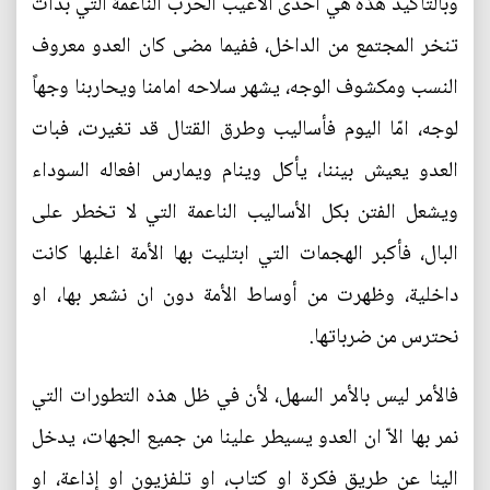
وبالتأكيد هذه هي احدى الاعيب الحرب الناعمة التي بدأت
تنخر المجتمع من الداخل، ففيما مضى كان العدو معروف
النسب ومكشوف الوجه، يشهر سلاحه امامنا ويحاربنا وجهاً
لوجه، امّا اليوم فأساليب وطرق القتال قد تغيرت، فبات
العدو يعيش بيننا، يأكل وينام ويمارس افعاله السوداء
ويشعل الفتن بكل الأساليب الناعمة التي لا تخطر على
البال، فأكبر الهجمات التي ابتليت بها الأمة اغلبها كانت
داخلية، وظهرت من أوساط الأمة دون ان نشعر بها، او
نحترس من ضرباتها.
فالأمر ليس بالأمر السهل، لأن في ظل هذه التطورات التي
نمر بها الاّ ان العدو يسيطر علينا من جميع الجهات، يدخل
الينا عن طريق فكرة او كتاب، او تلفزيون او إذاعة، او