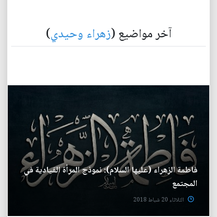
آخر مواضيع (
زهراء وحيدي
)
فاطمة الزهراء (عليها السلام): نموذج المرأة القيادية في
المجتمع
الثلاثاء 20 شباط 2018