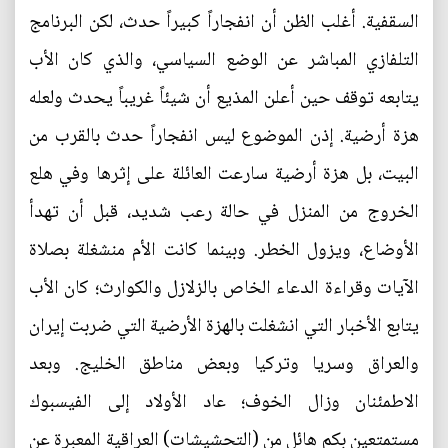
السقفية. أغلب الظن أن انفجاراً كبيراً حدث، لكن البرنامج
التلفازي المباشر عن الوضع السياسي، والذي كان الأب
يتابعه توقف حين أعلن المذيع أن شيئاً غريباً يحدث ولعله
هزة أرضية. إذن الموضوع ليس انفجاراً حدث بالقرب من
البيت، بل هزة أرضية سارعت العائلة على إثرها وفي هلع
الخروج من المنزل في حالة رعب شديد، قبل أن تهدأ
الأوضاع، ويزول الخطر. وبينما كانت الأم منشغلة بصلاة
الآيات وقراءة الدعاء الخاص بالزلازل والكوارث؛ كان الأب
يتابع الأخبار التي انشغلت بالهزة الأرضية التي ضربت إيران
والعراق وسريا وتركيا وبعض مناطق الخليج. وبعد
الاطمئنان وزال الخوف؛ عاد الأولاد إلى الفيسبوك
مستمتعين بكم هائل من (التحشيشات) العراقية المعبرة عن