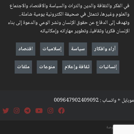
في الفكر والثقافة والدين والتراث والسياسة والاقتصاد والاجتماع
والعلوم وغيرها، تتمثل في صحيفة الكترونية يومية شاملة..
وتهدف إلى الدفاع عن حقوق الإنسان ونشر الوعي والدعوة إلى بناء
الإنسان فكريا وثقافيا، وتطوير مهاراته وإمكانياته
آراء وافكار
سياسة
إسلاميات
اقتصاد
إنسانيات
ثقافة وإعلام
منوعات
ملفات
موبايل + واتساب : 009647902409092
السياسة والخصوصة