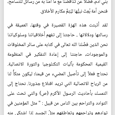
بني آدم، فضلاً عن تناقضنا مع ما آمنا به من رسائل للتسامح،
فنحن أمة بُعِثَ نبيُّها ليُتِمَّ مكارم الأخلاق.
لقد أثبتت هذه الهزة القصيرة في وقتها، العميقة في
رسالتها ودلالاتها .. حاجتنا إلى تفهم أخلاقياتنا وسلوكياتنا
نحن الذين فضّلنا الله تعالى في كتابه على سائر المخلوقات
والموجودات، حاجتنا إلى إعادة التفكير في المنظومة
القيمية المحكومة بآليات التكنلوجيا والثورة الاتصالية.
نحتاج فعلاً إلى تأصيل المضيء من قيمنا؛ ليكون متكأً لنا
من الرياح الاتصالية التي تريد اقتلاع جذورنا. نحتاج إلى
التمسك بأحاديث الرسول الأكرم (ص) والتي تحث على
التوادد والتراحم بين الناس من قبيل : " مثل المؤمنين في
توادهم وتراحمهم وتعاطفهم مثلُ الجسد إذا اشتكى منه