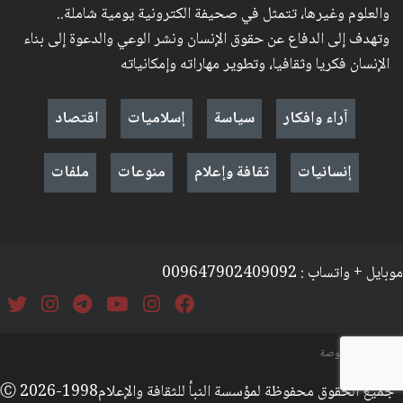
والعلوم وغيرها، تتمثل في صحيفة الكترونية يومية شاملة..
وتهدف إلى الدفاع عن حقوق الإنسان ونشر الوعي والدعوة إلى بناء
الإنسان فكريا وثقافيا، وتطوير مهاراته وإمكانياته
آراء وافكار
سياسة
إسلاميات
اقتصاد
إنسانيات
ثقافة وإعلام
منوعات
ملفات
موبايل + واتساب : 009647902409092
السياسة والخصوصة
جميع الحقوق محفوظة لمؤسسة النبأ للثقافة والإعلامⒸ 2026-1998