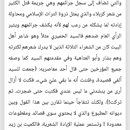
والتي تضاف إلى سجل جرائمهم وهي جريمة قتل الكثير
من شعر كربلاء والذي يمثل ذروة التراث الإسلامي ومحاولة
إبادته لما يشكله من رعب لهم لأنه يكشف جرائمهم ويثير
الرأي العام ضدهم فالسيد الحميري مثلاً وهو شاعر أهل
البيت كان من الشعراء الثلاثة الذين لا يدرك شعرهم لكثرته
وهم بشار وأبو العتاهية وفي مقدمتهم السيد كما وصفه
جميع المؤرخين حتى قال أحد معاصريه: (جمعت للسيد
ألفي قصيدة، وظننت أنه ما بقي عليّ شيء، فكنت لا أزال
أرى من ينشدني ما ليس عندي فكتبت حتى ضجرت، ثم
تركت!!). ولكنك تتفاجأ حينما تقارن بين هذا القول وبين
ديوانه المطبوع والذي لا يحتوي سوى قصائد ومقطوعات
معدودة !! وتستمر عملية الإبادة الشعرية، فالكميت بن زيد