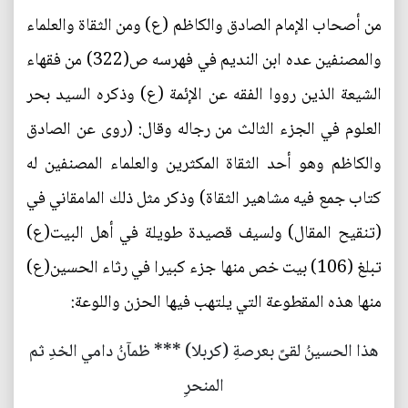
من أصحاب الإمام الصادق والكاظم (ع) ومن الثقاة والعلماء
والمصنفين عده ابن النديم في فهرسه ص(322) من فقهاء
الشيعة الذين رووا الفقه عن الإئمة (ع) وذكره السيد بحر
العلوم في الجزء الثالث من رجاله وقال: (روى عن الصادق
والكاظم وهو أحد الثقاة المكثرين والعلماء المصنفين له
كتاب جمع فيه مشاهير الثقاة) وذكر مثل ذلك المامقاني في
(تنقيح المقال) ولسيف قصيدة طويلة في أهل البيت(ع)
تبلغ (106) بيت خص منها جزء كبيرا في رثاء الحسين(ع)
منها هذه المقطوعة التي يلتهب فيها الحزن واللوعة:
هذا الحسينُ لقىً بعرصةِ (كربلا) *** ظمآنُ دامي الخدِ ثم
المنحرِ