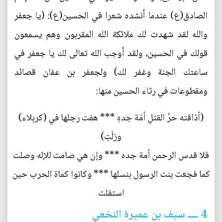
الصادق(ع) عندما أنشده شعرا في الحسين(ع): (يا جعفر
والله لقد شهدت لك ملائكة الله المقربون وهم يسمعون
قولك في الحسين، ولقد أوجب الله تعالى لك يا جعفر في
ساعتك الجنة وغفر لك) ولجعفر بن عفان قصائد
ومقطوعات في رثاء الحسين منها:
(أذاقته حرَّ القتلِ أمّة جدهِ *** هفت رجلها في (كربلاء)
وزلّتِ)
فلا قدس الرحمن أمة جده *** وإن هي صامت للإله وصلت
كما فجعت بنت الرسول بنسلها *** وكانوا كماة الحرب حين
استقلت
4 ــــ سيف بن عميرة النخعي