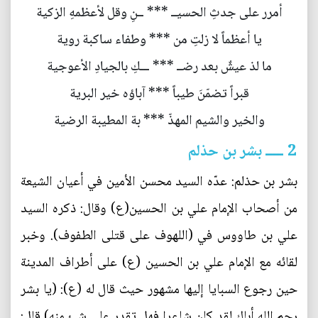
أمرر على جدثِ الحسيــ *** ــنِ وقل لأعظمهِ الزكية
يا أعظماً لا زلتِ من *** وطفاء ساكبة روية
ما لذ عيشٌ بعد رضــ *** ـــكِ بالجيادِ الأعوجية
قبراً تضمّنَ طيباً *** آباؤه خير البرية
والخير والشيم المهذّ *** بة المطيبة الرضية
2 ـــــ بشر بن حذلم
بشر بن حذلم: عدّه السيد محسن الأمين في أعيان الشيعة
من أصحاب الإمام علي بن الحسين(ع) وقال: ذكره السيد
علي بن طاووس في (اللهوف على قتلى الطفوف). وخبر
لقائه مع الإمام علي بن الحسين (ع) على أطراف المدينة
حين رجوع السبايا إليها مشهور حيث قال له (ع): (يا بشر
رحم الله أباك لقد كان شاعرا فهل تقدر على شئ منه) قال: