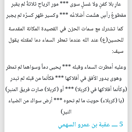
عارٍ بلا كفنٍ ولا غسلٍ سوى *** مورِ الرياحِ ثلاثةٌ لم يقبرِ
مقطوعُ رأسٍ هشّمت أضلاعُه *** وكسير ظهرٍ كسرُه لم يجبرِ
كما تشترك مع سمات الحزن في القصيدة المكانة المقدسة
للحسين(ع) عند الله عندما تمطر السماء دما لمقتله يقول
سيف:
وعليه أمطرت السماء وقبله *** يحيى دماً وسواهما لم تمطرِ
وهوى يدور الأفق في أفلاكها *** فكأنما من قبله لم تبدرِ
(وكأنما أفلاكها في (كربلا) *** أو (كربلا) صارت فريقَ المنبرِ)
(يا (كربلاء) حويت ما لم تحوه *** أرض سواك من الضياء
النيرِ)
5 ــــ عقبة بن عمرو السهمي