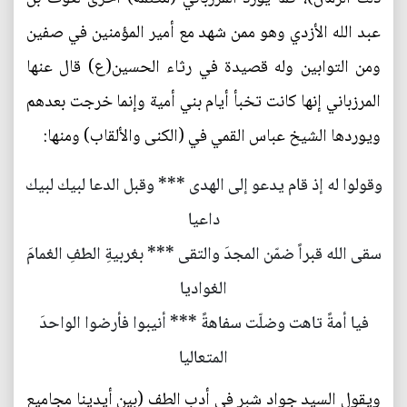
عبد الله الأزدي وهو ممن شهد مع أمير المؤمنين في صفين
ومن التوابين وله قصيدة في رثاء الحسين(ع) قال عنها
المرزباني إنها كانت تخبأ أيام بني أمية وإنما خرجت بعدهم
ويوردها الشيخ عباس القمي في (الكنى والألقاب) ومنها:
وقولوا له إذ قام يدعو إلى الهدى *** وقبل الدعا لبيك لبيك
داعيا
سقى الله قبراً ضمّن المجدَ والتقى *** بغربيةِ الطفِ الغمامَ
الغواديا
فيا أمةً تاهت وضلّت سفاهةً *** أنيبوا فأرضوا الواحدَ
المتعاليا
ويقول السيد جواد شبر في أدب الطف (بين أيدينا مجاميع