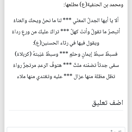
ومحمد بن الحنفية(ع) مطلعها:
ألا يا أيها الجدلُ المعنّي *** لنا ما نحنُ ويحكَ والعناءُ
أتبصرُ ما تقولُ وأنتَ كهلٌ *** تراكَ عليكَ من ورعٍ رداءُ
ويقول فيها في رثاء الحسنين(ع):
فسبطٌ سبطُ إيمانٍ وحلمٍ *** وسبطٌ غيّبتهُ (كربلاءُ)
سقى جدثاً تضمّنه ملثٌ *** هتوفُ الرعدِ مرتجزٌ رواءُ
تظل مظلة منها عزال *** عليه وتغتدي منها ملاء
اضف تعليق