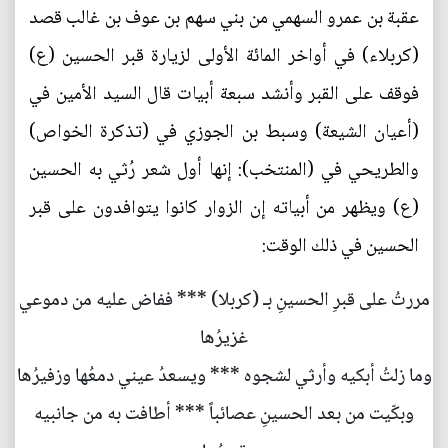
عقبة بن عمرو السهمي من بني سهم بن عوف بن غالب قصد
(كربلاء) في أواخر المائة الأولى لزيارة قبر الحسين (ع)
فوقف على القبر وأنشد سبعة أبيات قال السيد الأمين في
(أعيان الشيعة) وسبط بن الجوزي في (تذكرة الخواص)
والطريحي في (المنتخب): إنها أول شعر رُثي به الحسين
(ع) ويظهر من أبياته إن الزوار كانوا يتوافدون على قبر
الحسين في ذلك الوقت:
مررتُ على قبرِ الحسينِ بـ (كربلا) *** ففاض عليه من دموعي
غزيرُها
وما زلتُ أبكيه وأرثي لشجوه *** ويسعدُ عيني دمعُها وزفيرُها
وبكّيت من بعد الحسينِ عصائباً *** أطافت به من جانبيه