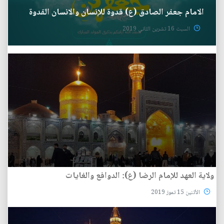
الامام جعفر الصادق (ع) قدوة للإنسان والانسان القدوة
السبت 16 تشرين الثاني 2019
ولاية العهد للإمام الرضا (ع): الدوافع والغايات
الأثنين 15 تموز 2019