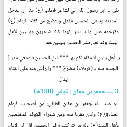
بلى يا ابن رسول الله إني لشاعر فطلب (ع) منه أن يدخل
المدينة وينعى الحسين ففعل ويتضح من كلام الإمام (ع)
وترحمه على والد بشر إنهما كانا شاعرين مواليين لأهل
البيت وقد نعى بشر الحسين ببيتين هما:
يا أهل يثري لا مقام لكم بها *** قتل الحسين فأدمعي مدرارُ
الجسمُ منه بـ (كربلاء) مضرّجٌ *** والرأسُ منه على القناةِ
يُدارُ
3 ــــ جعفر بن عفان : توفي (150ه)
أبو عبد الله جعفر بن عفان الطائي: من أصحاب الإمام
الصادق(ع) وكان مقربا منه ومن شعراء الكوفة المخلصين
لأهل البيت(ع) وله مراث كثيرة في الحسين قال له الإمام