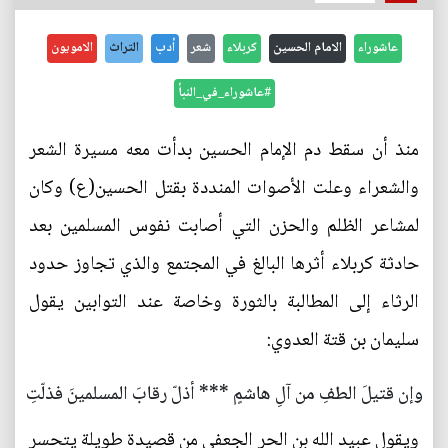
عاشوراء
الامام الحسين
كربلاء
شعر
أدب
التراث
الامويون
#عاشوراء_في_النبأ
منذ أن سقط دم الإمام الحسين بدأت معه مسيرة الشعر
والشعراء وعلت الأصوات المنددة بقتل الحسين(ع) وكان
لمشاعر الظلم والحزن التي أصابت نفوس المسلمين بعد
حادثة كربلاء أثرها البالغ في المجتمع والذي تجاوز حدود
الرثاء إلى المطالبة بالثورة وخاصة عند التوابين يقول
سليمان بن قتة العدوي:
وإن قتيلَ الطفِ من آلِ هاشمٍ *** أذلّ رقابَ المسلمينَ فذلّتِ
ويقول عبيد الله بن الحر الجعفي من قصيدة طويلة يتحسر