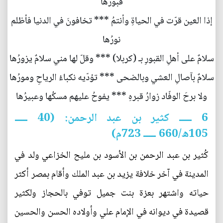
قبورُها
إذا العين قرّت في الحياةِ وأنتمُ *** تخافونَ في الدنيا فأظلم
نورُها
سلامٌ على أهلِ القبورِ بـ (كربلا) *** وقلّ لها مني سلامٌ يزورُها
سلامٌ بآصالِ العشي وبالضحى *** تؤدّيه نكباءُ الرياحِ ومورُها
ولا برحَ الوفّاد زوارُ قبرهِ *** يفوحُ عليهم مسكُها وعبيرُها
6 ـــــ كثير بن عبد الرحمن: (40 ـــــ
105ه/660 ـــــ 723م)
كُثير بن عبد الرحمن بن الأسود بن مليح الخزاعي ولد في
المدينة في آخر خلافة يزيد بن عبد الملك وأقام بمصر أكثر
حياته واشتهر بعزة بنت جميل توفي بالحجاز ولكثير
قصيدة في ديوانه في الإمام علي وأولاده الحسن والحسين