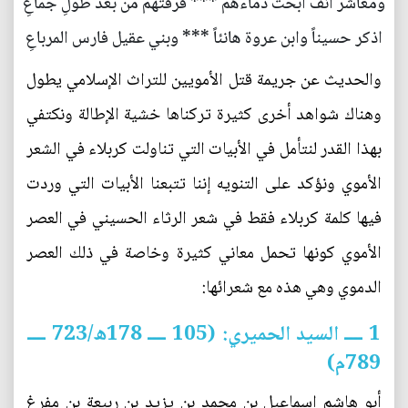
ومعاشرٌ أنفٌ أبحتَ دماءهم *** فرقتهم من بعد طولِ جماعِ
اذكر حسيناً وابن عروة هانئاً *** وبني عقيل فارس المرباعِ
والحديث عن جريمة قتل الأمويين للتراث الإسلامي يطول
وهناك شواهد أخرى كثيرة تركناها خشية الإطالة ونكتفي
بهذا القدر لنتأمل في الأبيات التي تناولت كربلاء في الشعر
الأموي ونؤكد على التنويه إننا تتبعنا الأبيات التي وردت
فيها كلمة كربلاء فقط في شعر الرثاء الحسيني في العصر
الأموي كونها تحمل معاني كثيرة وخاصة في ذلك العصر
الدموي وهي هذه مع شعرائها:
1 ــــ السيد الحميري: (105 ــــ 178ه/723 ــــ
789م)
أبو هاشم إسماعيل بن محمد بن يزيد بن ربيعة بن مفرغ