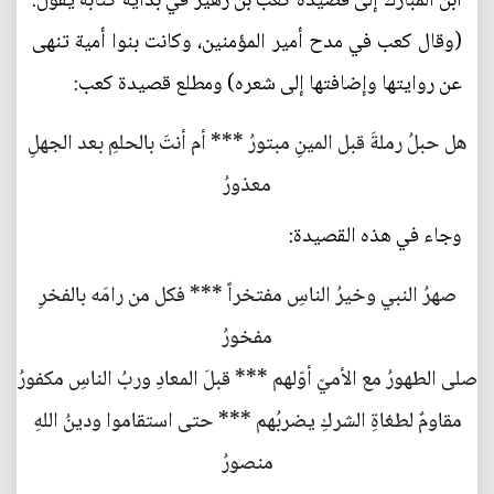
ابن المبارك إلى قصيدة كعب بن زهير في بداية كتابه يقول:
(وقال كعب في مدح أمير المؤمنين، وكانت بنوا أمية تنهى
عن روايتها وإضافتها إلى شعره) ومطلع قصيدة كعب:
هل حبلُ رملةَ قبل المينِ مبتورُ *** أم أنتَ بالحلمِ بعد الجهلِ
معذورُ
وجاء في هذه القصيدة:
صهرُ النبي وخيرُ الناسِ مفتخراً *** فكل من رامَه بالفخرِ
مفخورُ
صلى الطهورُ مع الأميّ أوّلهم *** قبلَ المعادِ وربُ الناسِ مكفورُ
مقاومٌ لطغاةِ الشركِ يضربُهم *** حتى استقاموا ودينُ اللهِ
منصورُ