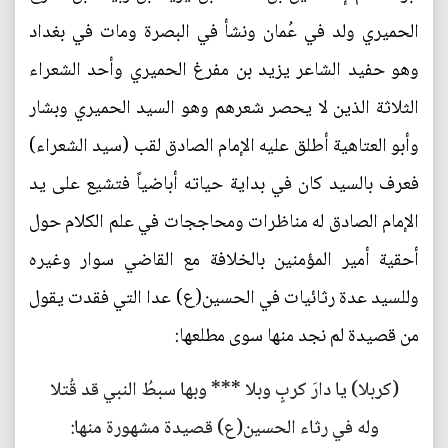
الحميري ولد في عُمان ونشأ في البصرة ومات في بغداد
وهو حفيد الشاعر يزيد بن مفرغ الحميري وأحد الشعراء
الثلاثة الذين لا يحصر شعرهم وهو السيد الحميري وبشار
وأبو العتاهية أطلق عليه الإمام الصادق لقب (سيد الشعراء)
فعرف بالسيد كان في بداية حياته أباضياً فتشيع على يد
الإمام الصادق له مناظرات ومحاججات في علم الكلام حول
أحقية أمير المؤمنين بالخلافة مع القاضي سوار وغيره
وللسيد عدة رثائيات في الحسين(ع) عدا التي فقدت يقول
من قصيدة لم نجد منها سوى مطلعها:
(كربلا) يا دارَ كربٍ وبلا *** وبها سبطُ النبي قد قُتلا
وله في رثاء الحسين(ع) قصيدة مشهورة منها: