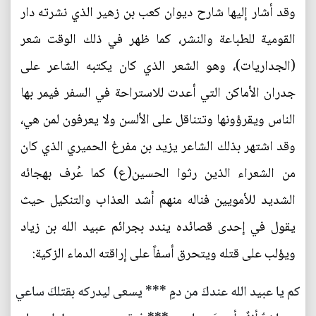
وقد أشار إليها شارح ديوان كعب بن زهير الذي نشرته دار
القومية للطباعة والنشر، كما ظهر في ذلك الوقت شعر
(الجداريات)، وهو الشعر الذي كان يكتبه الشاعر على
جدران الأماكن التي أعدت للاستراحة في السفر فيمر بها
الناس ويقرؤونها وتتناقل على الألسن ولا يعرفون لمن هي،
وقد اشتهر بذلك الشاعر يزيد بن مفرغ الحميري الذي كان
من الشعراء الذين رثوا الحسين(ع) كما عُرف بهجائه
الشديد للأمويين فناله منهم أشد العذاب والتنكيل حيث
يقول في إحدى قصائده يندد بجرائم عبيد الله بن زياد
ويؤلب على قتله ويتحرق أسفاً على إراقته الدماء الزكية:
كم يا عبيد الله عندكَ من دمٍ *** يسعى ليدركه بقتلكَ ساعي