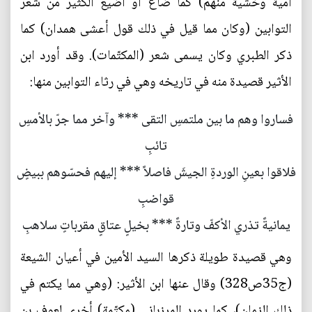
أمية وخشية منهم) كما ضاع أو أُضيع الكثير من شعر
التوابين (وكان مما قيل في ذلك قول أعشى همدان) كما
ذكر الطبري وكان يسمى شعر (المكتّمات). وقد أورد ابن
الأثير قصيدة منه في تاريخه وهي في رثاء التوابين منها:
فساروا وهم ما بين ملتمسِ التقى *** وآخر مما جرّ بالأمسِ
تائبِ
فلاقوا بعينِ الوردةِ الجيشَ فاصلاً *** إليهم فحسّوهم ببيضٍ
قواضبِ
يمانيةً تذري الأكفّ وتارةً *** بخيلٍ عتاقٍ مقرباتٍ سلاهبِ
وهي قصيدة طويلة ذكرها السيد الأمين في أعيان الشيعة
(ج35ص328) وقال عنها ابن الأثير: (وهي مما يكتم في
ذلك الزمان)، كما يورد المرزباني (مكتّمة) أخرى لعوف بن