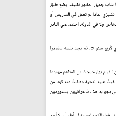
بها شاب جميل المظهر نظيف، يضع طبق
كليزي. لماذا لم تعمل في التدريس أو
لخاص ولا في الدولة، اختصاصي النادر
ي لأربع سنوات، ثم يجد نفسه مضطرا
 القيام بها، خرجتُ من المطعم مهموما
قيتُ عليه التحية وطلبتُ منه كوبا من
 بجوابه هذا، فالعراقيون يستوردون
 فما بالكم بالمستقبل، أظن أن لا أحد