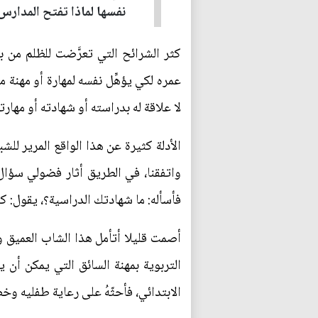
نفسها لماذا تفتح المدارس 
كثر الشرائح التي تعرَّضت للظلم من
عمره لكي يؤهِّل نفسه لمهارة أو مهنة 
لا علاقة له بدراسته أو شهادته أو مهار
الأدلة كثيرة عن هذا الواقع المرير لل
واتفقنا، في الطريق أثار فضولي سؤا
فأسأله: ما شهادتك الدراسية؟، يقول: كل
أصمت قليلا أتأمل هذا الشاب العميق و
التربوية بمهنة السائق التي يمكن أن
الابتدائي، فأحثّهُ على رعاية طفليه وخ