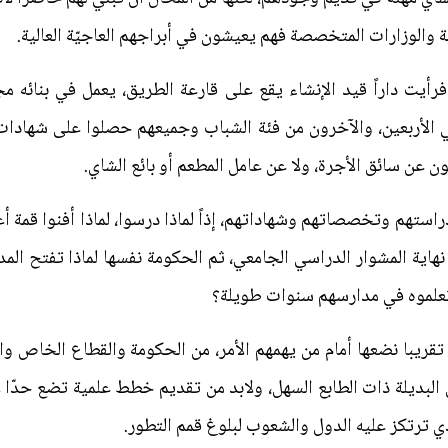
ة والوزارات المتخصصة فهم يعيشون في أبراجهم العاجيّة العالية.
رأيت داراً قيد الإنشاء يقع على قارعة الطريق، يعمل في بنائه 
م في الأربعين، والآخرون من فئة الشباب وجميعهم حصلوا على شهادا
ون عن سائق الأجرة، ولا عن عامل المطعم أو بائع الشاي.
راستهم وتخصصاتهم وشهاداتهم، إذاً لماذا درسوا، لماذا أفنوا قمة أ
نهاية المشوار الدراسي الجامعي، ثم الحكومة نفسها لماذا تفتح ال
ا تعلموه في مدارسهم سنوات طويلة؟
قريبا نضعها أمام من يهمهم الأمر، من الحكومة والقطاع الخاص و
 البديلة ذات الطابع السهل، ولابد من تقديم خطط علمية تضع حدّا لإ
ذي ترتكز عليه الدول والشعوب لبلوغ قمم التطور.