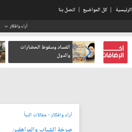
الرئيسية
|
كل المواضيع
|
اتصل بنا
آراء وافكار
س
عين كتب لنفسه
الفساد وسقوط الحضارات
والدول
آراء وافكار
-
مقالات النبأ
صرخة الشباب والمراهقين