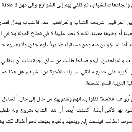
والجامعات للشباب، ثم تلقي بهم إلى الشوارع وإلى مهن لا علاقة لها
 بين العراقيين شريحة الشباب والمراهقين معا، فالشباب يبذل ق
معينة أو وظيفة معينة، لكنه لا يعثر عليها لا في قطاع الدولة ولا 
ته، أما المسؤولين عنه وعن مستقبله فلا يرفّ لهم جفن، ولا يعنيهم 
شباب والمراهقين، اليوم صباحا طلبت من سائق أجرة شاب أن ينقلني إ
ل أكرره على جميع سائقي سيارات الأجرة من الشباب، هل هذا عملك
ية التربية قسم الفلسفة.
أرى فيه فلاسفة نقلوا بلدانهم وشعوبهم من حال إلى حال، أتساءل
 يقوم بها الأمّي أيضا، أكتشف أيضا أن هذا الشاب متزوج وله طفل
صوصا الطالب، فيلتفت إليّ ويتعهّد بالقيام بمهمته نحو أطفاله لكنه ي