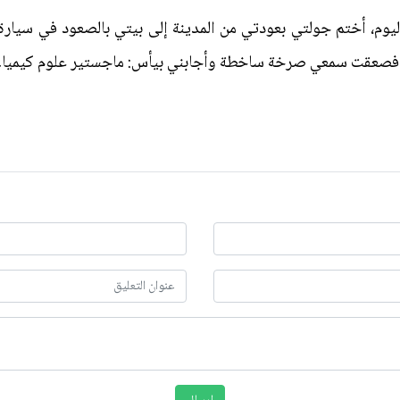
يوم، أختم جولتي بعودتي من المدينة إلى بيتي بالصعود في سيارة
، فصعقت سمعي صرخة ساخطة وأجابني بيأس: ماجستير علوم كيمياء.