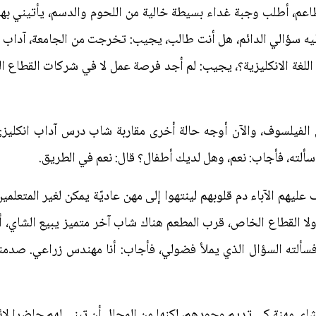
طاعم، أطلب وجبة غداء بسيطة خالية من اللحوم والدسم، يأتيني 
ه سؤالي الدائم، هل أنت طالب، يجيب: تخرجت من الجامعة، آداب ان
للغة الانكليزية؟، يجيب: لم أجد فرصة عمل لا في شركات القطاع ا
الفيلسوف، والآن أوجه حالة أخرى مقاربة شاب درس آداب انكليز
ألته، فأجاب: نعم، وهل لديك أطفال؟ قال: نعم في الطريق.
يهم الآباء دم قلوبهم لينتهوا إلى مهن عاديّة يمكن لغير المتعلمين
ة ولا القطاع الخاص، قرب المطعم هناك شاب آخر متميز يبيع الشاي، أل
سألته السؤال الذي يملأ فضولي، فأجاب: أنا مهندس زراعي. صدمني
ي مهنة كي تديم وجودهم، لكنها من المحال أن تبني لهم حاضرا لائقا،