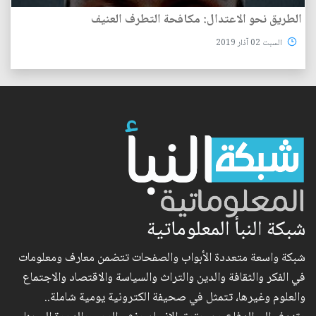
الطريق نحو الاعتدال: مكافحة التطرف العنيف
السبت 02 آذار 2019
شبكة النبأ المعلوماتية
شبكة واسعة متعددة الأبواب والصفحات تتضمن معارف ومعلومات
في الفكر والثقافة والدين والتراث والسياسة والاقتصاد والاجتماع
والعلوم وغيرها، تتمثل في صحيفة الكترونية يومية شاملة..